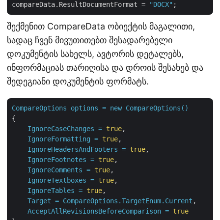
compareData.ResultDocumentFormat = 
"DOCX"
შექმენით CompareData ობიექტის მაგალითი,
სადაც ჩვენ მივუთითებთ შესადარებელი
დოკუმენტის სახელს, ავტორის დეტალებს,
ინფორმაციას თარიღისა და დროის შესახებ და
შედეგიანი დოკუმენტის ფორმატს.
CompareOptions
options
=
new
CompareOptions()
{

IgnoreCaseChanges
=
true
,

IgnoreFormatting
=
true
,

IgnoreHeadersAndFooters
=
true
,

IgnoreFootnotes
=
true
,

IgnoreComments
=
true
,

IgnoreTextboxes
=
true
,

IgnoreTables
=
true
,

Target
=
CompareOptions.TargetEnum.Current
,

AcceptAllRevisionsBeforeComparison
=
true