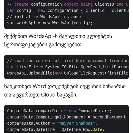
// 
create
 configuration 
object
using
 ClientID 
and
Cli
var
 config = 
new
 Configuration { ClientId = clientID,
// initialize WordsApi instance

შექმენით WordsApi-ს მაგალითი კლიენტის
სერთიფიკატების გამოყენებით.
// read the content of first Word document from local
var
 firstFile = System.IO.File.OpenRead(firstDocument
wordsApi.UploadFile(
new
წაიკითხეთ Word დოკუმენტის შეყვანის შინაარსი
და ატვირთეთ Cloud საცავში.
CompareData compareData = 
new
 CompareData();

compareData.ComparingWithDocument = secondDocument;

compareData.Author = 
"Nayyer Shahbaz"
;

compareData.DateTime = DateTime.Now.
Date
;
