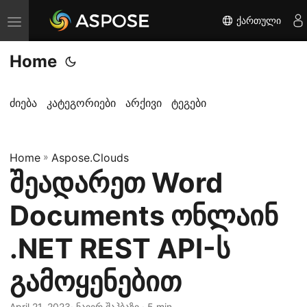
ქართული
T
o
Home
g
g
l
ძიება
კატეგორიები
არქივი
ტეგები
e
n
Home
a
»
Aspose.Clouds
შეადარეთ Word
v
i
Documents ონლაინ
g
a
.NET REST API-ს
t
გამოყენებით
i
o
April 21, 2023
· ნაიერ შაჰბაზი · 5 min