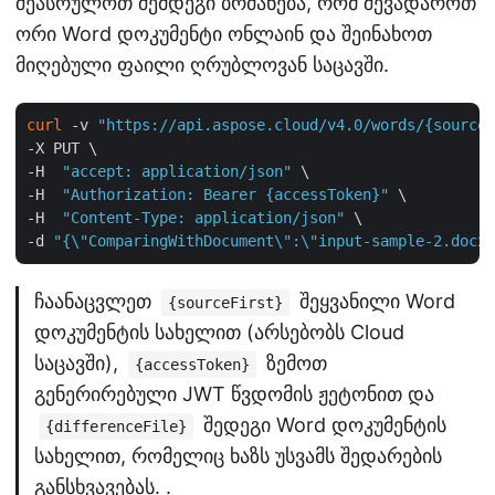
შეასრულოთ შემდეგი ბრძანება, რომ შევადაროთ
ორი Word დოკუმენტი ონლაინ და შეინახოთ
მიღებული ფაილი ღრუბლოვან საცავში.
curl
 -v 
"https://api.aspose.cloud/v4.0/words/{sourceF
-X PUT \

-H  
"accept: application/json"
 \

-H  
"Authorization: Bearer {accessToken}"
 \

-H  
"Content-Type: application/json"
 \

-d 
"{\"ComparingWithDocument\":\"input-sample-2.docx\
ჩაანაცვლეთ
შეყვანილი Word
{sourceFirst}
დოკუმენტის სახელით (არსებობს Cloud
საცავში),
ზემოთ
{accessToken}
გენერირებული JWT წვდომის ჟეტონით და
შედეგი Word დოკუმენტის
{differenceFile}
სახელით, რომელიც ხაზს უსვამს შედარების
განსხვავებას. .