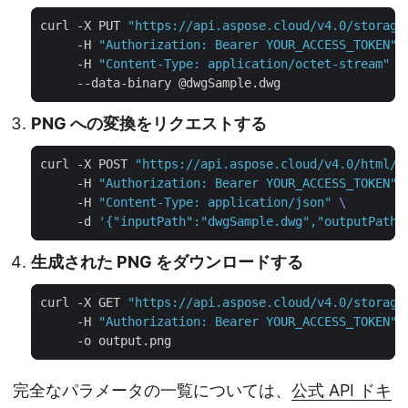
curl -X PUT 
"https://api.aspose.cloud/v4.0/storage
     -H 
"Authorization: Bearer YOUR_ACCESS_TOKEN"
     -H 
"Content-Type: application/octet-stream"
PNG への変換をリクエストする
curl -X POST 
"https://api.aspose.cloud/v4.0/html/c
     -H 
"Authorization: Bearer YOUR_ACCESS_TOKEN"
     -H 
"Content-Type: application/json"
     -d 
'{"inputPath":"dwgSample.dwg","outputPath"
生成された PNG をダウンロードする
curl -X GET 
"https://api.aspose.cloud/v4.0/storage
     -H 
"Authorization: Bearer YOUR_ACCESS_TOKEN"
完全なパラメータの一覧については、
公式 API ドキ