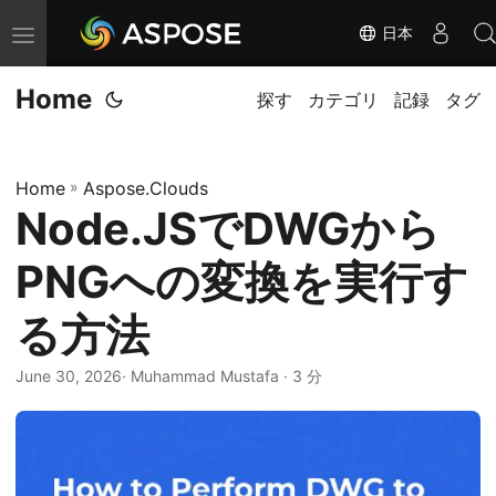
日本
ナ
ビ
Home
ゲ
探す
カテゴリ
記録
タグ
ー
シ
Home
»
Aspose.Clouds
ョ
Node.JSでDWGから
ン
の
PNGへの変換を実行す
切
り
る方法
替
June 30, 2026
· Muhammad Mustafa · 3 分
え