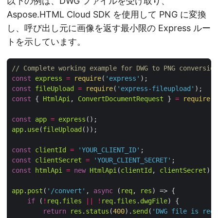
以下の例は、DWG ファイルを受け取り、
Aspose.HTML Cloud SDK を使用して PNG に変換
し、呼び出し元に画像を返す最小限の Express ルー
トを示しています。
// Complete working example for DWG to PNG conversion
const
express
=
require
(
'express'
const
fileUpload
=
require
(
'express-fileupload'
const
 { 
HtmlApi
, 
ConvertDocumentRequest
 } 
=
require
(
'
const
app
=
express
app
.
use
(
fileUpload
const
clientId
=
'YOUR_CLIENT_ID'
const
clientSecret
=
'YOUR_CLIENT_SECRET'
const
htmlApi
=
new
HtmlApi
(
clientId
, 
clientSecret
app
.
post
(
'/convert'
, 
async
 (
req
, 
res
if
 (
!
req
.
files
||
!
req
.
files
.
dwgFile
return
res
.
status
(
400
).
send
(
'DWG file is requ