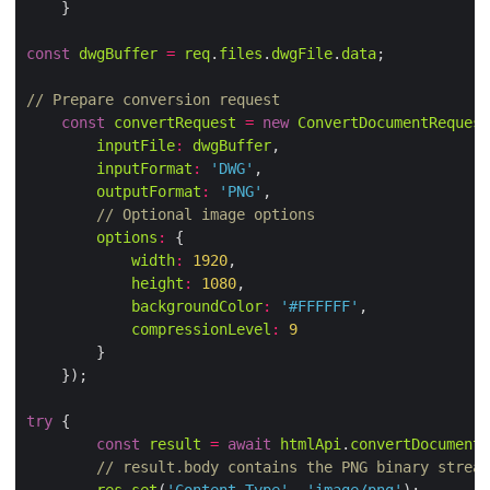
const
dwgBuffer
=
req
.
files
.
dwgFile
.
data
// Prepare conversion request
const
convertRequest
=
new
ConvertDocumentRequest
inputFile
:
dwgBuffer
inputFormat
:
'DWG'
outputFormat
:
'PNG'
// Optional image options
options
:
width
:
1920
height
:
1080
backgroundColor
:
'#FFFFFF'
compressionLevel
:
9
try
const
result
=
await
htmlApi
.
convertDocument
(
// result.body contains the PNG binary stream
res
.
set
(
'Content-Type'
, 
'image/png'