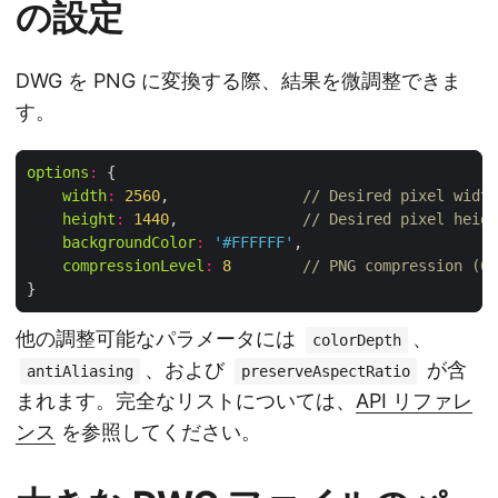
の設定
DWG を PNG に変換する際、結果を微調整できま
す。
options
:
width
:
2560
,               
// Desired pixel width
height
:
1440
,              
// Desired pixel heigh
backgroundColor
:
'#FFFFFF'
compressionLevel
:
8
// PNG compression (0‑
他の調整可能なパラメータには
、
colorDepth
、および
が含
antiAliasing
preserveAspectRatio
まれます。完全なリストについては、
API リファレ
ンス
を参照してください。