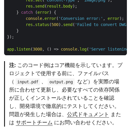
res
.
send
(
result
.
body
    } 
catch
 (
error
console
.
error
(
'Conversion error:'
, 
error
res
.
status
(
500
).
send
(
'Failed to convert DWG t
app
.
listen
(
3000
, 
() =>
console
.
log
(
'Server listening 
注:
このコード例はコア機能を示しています。プ
ロジェクトで使用する前に、ファイルパス
（
、
など）を実際の場
input.pdf
output.png
所に合わせて更新し、必要なすべての依存関係
が正しくインストールされていることを確認
し、開発環境で徹底的にテストしてください。
問題が発生した場合は、
公式ドキュメント
また
は
サポートチーム
にお問い合わせください。