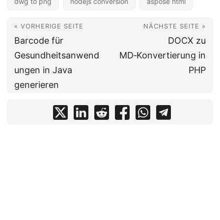
dwg to png
nodejs conversion
aspose html
« VORHERIGE SEITE
NÄCHSTE SEITE »
Barcode für
DOCX zu
Gesundheitsanwend
MD‑Konvertierung in
ungen in Java
PHP
generieren