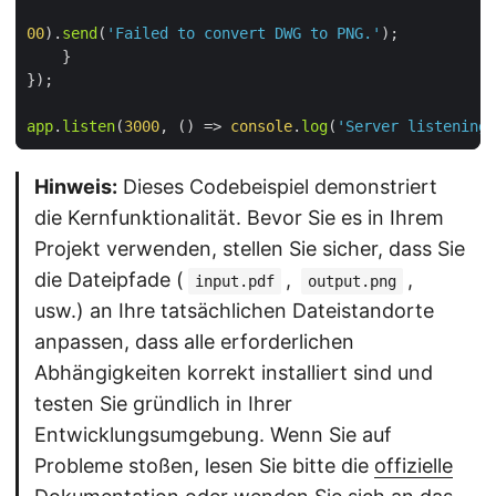
00
).
send
(
'Failed to convert DWG to PNG.'
app
.
listen
(
3000
, 
() =>
console
.
log
(
'Server listening 
Hinweis:
Dieses Codebeispiel demonstriert
die Kernfunktionalität. Bevor Sie es in Ihrem
Projekt verwenden, stellen Sie sicher, dass Sie
die Dateipfade (
,
,
input.pdf
output.png
usw.) an Ihre tatsächlichen Dateistandorte
anpassen, dass alle erforderlichen
Abhängigkeiten korrekt installiert sind und
testen Sie gründlich in Ihrer
Entwicklungsumgebung. Wenn Sie auf
Probleme stoßen, lesen Sie bitte die
offizielle