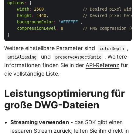
options
:
width
:
2560
,               
// Desired pixel width
height
:
1440
,              
// Desired pixel heigh
backgroundColor
:
'#FFFFFF'
compressionLevel
:
8
// PNG compression (0‑
Weitere einstellbare Parameter sind
,
colorDepth
und
. Weitere
antiAliasing
preserveAspectRatio
Informationen finden Sie in der
API‑Referenz
für
die vollständige Liste.
Leistungsoptimierung für
große DWG-Dateien
Streaming verwenden
- das SDK gibt einen
lesbaren Stream zurück; leiten Sie ihn direkt in