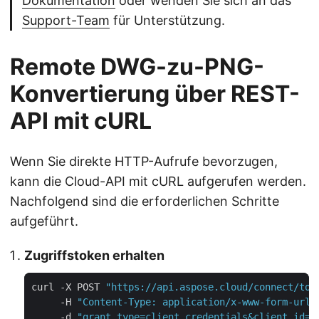
Dokumentation
oder wenden Sie sich an das
Support-Team
für Unterstützung.
Remote DWG-zu-PNG-
Konvertierung über REST-
API mit cURL
Wenn Sie direkte HTTP-Aufrufe bevorzugen,
kann die Cloud-API mit cURL aufgerufen werden.
Nachfolgend sind die erforderlichen Schritte
aufgeführt.
Zugriffstoken erhalten
curl -X POST 
"https://api.aspose.cloud/connect/tok
     -H 
"Content-Type: application/x-www-form-urle
     -d 
"grant_type=client_credentials&client_id=Y