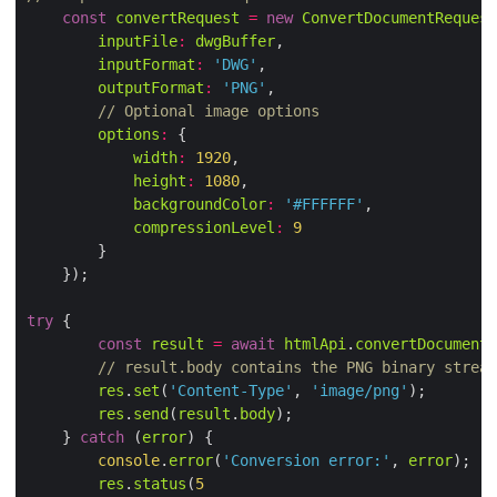
const
convertRequest
=
new
ConvertDocumentRequest
inputFile
:
dwgBuffer
inputFormat
:
'DWG'
outputFormat
:
'PNG'
// Optional image options
options
:
width
:
1920
height
:
1080
backgroundColor
:
'#FFFFFF'
compressionLevel
:
9
try
const
result
=
await
htmlApi
.
convertDocument
(
// result.body contains the PNG binary stream
res
.
set
(
'Content-Type'
, 
'image/png'
res
.
send
(
result
.
body
    } 
catch
 (
error
console
.
error
(
'Conversion error:'
, 
error
res
.
status
(
5