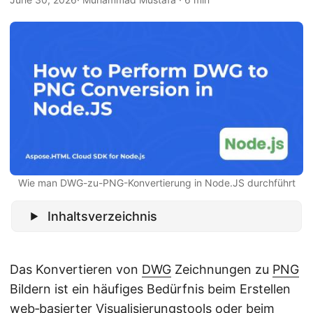
a
l
t
e
n
Wie man DWG-zu-PNG-Konvertierung in Node.JS durchführt
Inhaltsverzeichnis
Das Konvertieren von
DWG
Zeichnungen zu
PNG
Bildern ist ein häufiges Bedürfnis beim Erstellen
web‑basierter Visualisierungstools oder beim