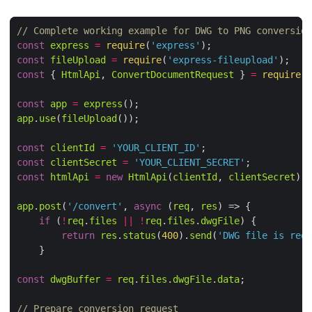
// Complete working example for DWG to PNG conversion
const
express
=
require
(
'express'
const
fileUpload
=
require
(
'express-fileupload'
const
 { 
HtmlApi
, 
ConvertDocumentRequest
 } 
=
require
(
'
const
app
=
express
app
.
use
(
fileUpload
const
clientId
=
'YOUR_CLIENT_ID'
const
clientSecret
=
'YOUR_CLIENT_SECRET'
const
htmlApi
=
new
HtmlApi
(
clientId
, 
clientSecret
app
.
post
(
'/convert'
, 
async
 (
req
, 
res
if
 (
!
req
.
files
||
!
req
.
files
.
dwgFile
return
res
.
status
(
400
).
send
(
'DWG file is requ
const
dwgBuffer
=
req
.
files
.
dwgFile
.
data
// Prepare conversion request