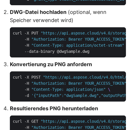
DWG-Datei hochladen
(optional, wenn
Speicher verwendet wird)
curl -X PUT 
"https://api.aspose.cloud/v4.0/storage
     -H 
"Authorization: Bearer YOUR_ACCESS_TOKEN"
     -H 
"Content-Type: application/octet-stream"
Konvertierung zu PNG anfordern
curl -X POST 
"https://api.aspose.cloud/v4.0/html/c
     -H 
"Authorization: Bearer YOUR_ACCESS_TOKEN"
     -H 
"Content-Type: application/json"
     -d 
'{"inputPath":"dwgSample.dwg","outputPath"
Resultierendes PNG herunterladen
curl -X GET 
"https://api.aspose.cloud/v4.0/storage
     -H 
"Authorization: Bearer YOUR_ACCESS_TOKEN"