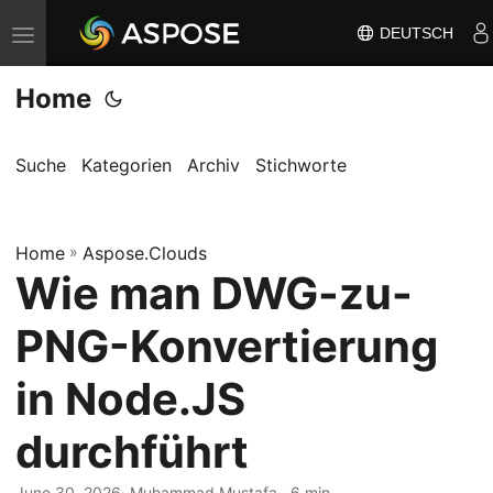
DEUTSCH
N
a
Home
v
i
g
Suche
Kategorien
Archiv
Stichworte
a
t
Home
i
»
Aspose.Clouds
Wie man DWG-zu-
o
n
PNG-Konvertierung
u
m
in Node.JS
s
durchführt
c
h
June 30, 2026
· Muhammad Mustafa · 6 min