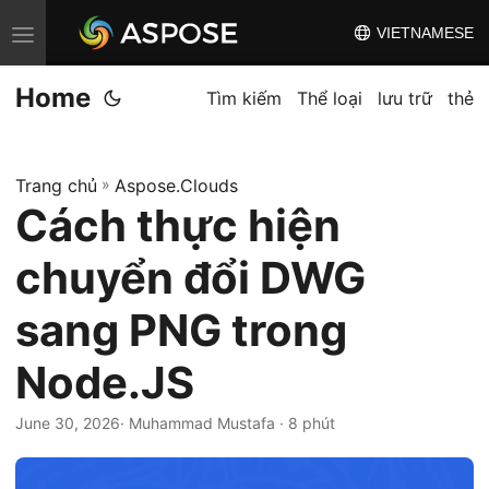
VIETNAMESE
C
h
Home
u
Tìm kiếm
Thể loại
lưu trữ
thẻ
y
ể
Trang chủ
»
Aspose.Clouds
n
Cách thực hiện
đ
ổ
chuyển đổi DWG
i
đ
sang PNG trong
i
Node.JS
ề
u
June 30, 2026
· Muhammad Mustafa · 8 phút
h
ư