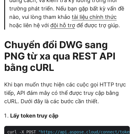
đúng cách, và kiểm tra kỹ lưỡng trong môi
trường phát triển. Nếu bạn gặp bất kỳ vấn đề
nào, vui lòng tham khảo
tài liệu chính thức
hoặc liên hệ với
đội hỗ trợ
để được trợ giúp.
Chuyển đổi DWG sang
PNG từ xa qua REST API
bằng cURL
Khi bạn muốn thực hiện các cuộc gọi HTTP trực
tiếp, API đám mây có thể được truy cập bằng
cURL. Dưới đây là các bước cần thiết.
Lấy token truy cập
curl -X POST 
"https://api.aspose.cloud/connect/token"