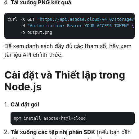
Tải xuống PNG kết quả
curl -X GET 
"https://api.aspose.cloud/v4.0/storage/fi
     -H 
"Authorization: Bearer YOUR_ACCESS_TOKEN"
Để xem danh sách đầy đủ các tham số, hãy xem
tài liệu API chính thức
.
Cài đặt và Thiết lập trong
Node.js
Cài đặt gói
Tải xuống các tệp nhị phân SDK
(nếu bạn cần