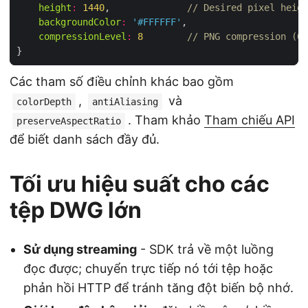
height
:
1440
,              
// Desired pixel heigh
backgroundColor
:
'#FFFFFF'
compressionLevel
:
8
// PNG compression (0‑
Các tham số điều chỉnh khác bao gồm
,
và
colorDepth
antiAliasing
. Tham khảo
Tham chiếu API
preserveAspectRatio
để biết danh sách đầy đủ.
Tối ưu hiệu suất cho các
tệp DWG lớn
Sử dụng streaming
- SDK trả về một luồng
đọc được; chuyển trực tiếp nó tới tệp hoặc
phản hồi HTTP để tránh tăng đột biến bộ nhớ.