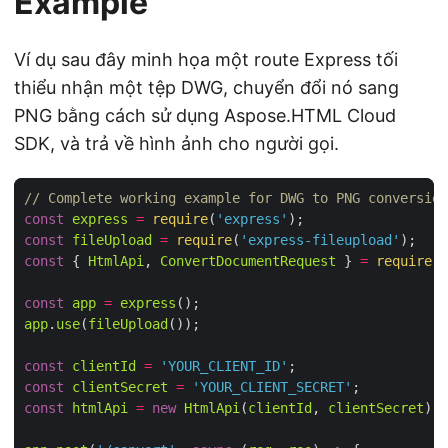
Example
Ví dụ sau đây minh họa một route Express tối
thiểu nhận một tệp DWG, chuyển đổi nó sang
PNG bằng cách sử dụng Aspose.HTML Cloud
SDK, và trả về hình ảnh cho người gọi.
// Complete working example for DWG to PNG conversion
const
express
=
require
(
'express'
const
fileUpload
=
require
(
'express-fileupload'
const
 { 
HtmlApi
, 
ConvertDocumentRequest
 } 
=
require
(
'
const
app
=
express
app
.
use
(
fileUpload
const
clientId
=
'YOUR_CLIENT_ID'
const
clientSecret
=
'YOUR_CLIENT_SECRET'
const
htmlApi
=
new
HtmlApi
(
clientId
, 
clientSecret