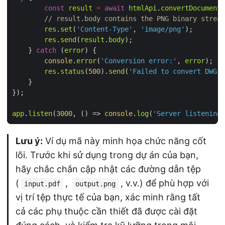
const
result
=
await
htmlApi
.
convertDocument
(
// result.body contains the PNG binary stream
res
.
set
(
'Content-Type'
, 
'image/png'
res
.
send
(
result
.
body
    } 
catch
 (
error
console
.
error
(
'Conversion error:'
, 
error
res
.
status
(
500
).
send
(
'Failed to convert DWG t
app
.
listen
(
3000
, 
() =>
console
.
log
(
'Server listening 
Lưu ý:
Ví dụ mã này minh họa chức năng cốt
lõi. Trước khi sử dụng trong dự án của bạn,
hãy chắc chắn cập nhật các đường dẫn tệp
(
,
, v.v.) để phù hợp với
input.pdf
output.png
vị trí tệp thực tế của bạn, xác minh rằng tất
cả các phụ thuộc cần thiết đã được cài đặt