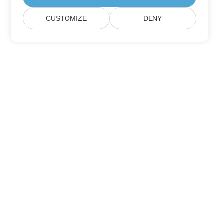
CUSTOMIZE
DENY
Trang Chủ
Các Sản Phẩm
Bản Phát Hành Mới
Giá Cả
Tài Liệu