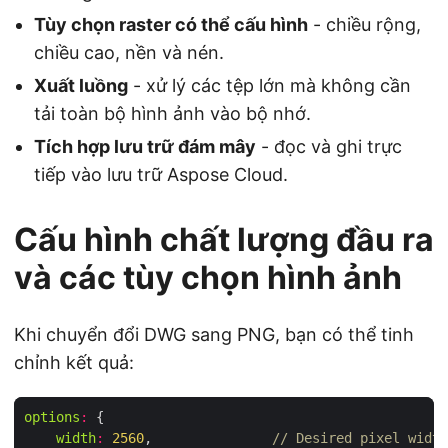
Tùy chọn raster có thể cấu hình
- chiều rộng,
chiều cao, nền và nén.
Xuất luồng
- xử lý các tệp lớn mà không cần
tải toàn bộ hình ảnh vào bộ nhớ.
Tích hợp lưu trữ đám mây
- đọc và ghi trực
tiếp vào lưu trữ Aspose Cloud.
Cấu hình chất lượng đầu ra
và các tùy chọn hình ảnh
Khi chuyển đổi DWG sang PNG, bạn có thể tinh
chỉnh kết quả:
options
:
width
:
2560
,               
// Desired pixel width