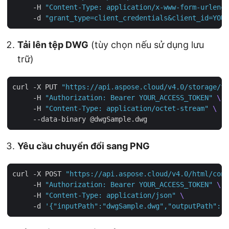
     -H 
"Content-Type: application/x-www-form-urlenco
     -d 
"grant_type=client_credentials&client_id=YOUR
Tải lên tệp DWG
(tùy chọn nếu sử dụng lưu
trữ)
curl -X PUT 
"https://api.aspose.cloud/v4.0/storage/fi
     -H 
"Authorization: Bearer YOUR_ACCESS_TOKEN"
     -H 
"Content-Type: application/octet-stream"
Yêu cầu chuyển đổi sang PNG
curl -X POST 
"https://api.aspose.cloud/v4.0/html/conv
     -H 
"Authorization: Bearer YOUR_ACCESS_TOKEN"
     -H 
"Content-Type: application/json"
     -d 
'{"inputPath":"dwgSample.dwg","outputPath":"o