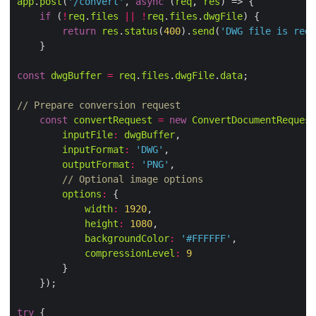
app
.
post
(
'/convert'
, 
async
 (
req
, 
res
if
 (
!
req
.
files
||
!
req
.
files
.
dwgFile
return
res
.
status
(
400
).
send
(
'DWG file is requ
const
dwgBuffer
=
req
.
files
.
dwgFile
.
data
// Prepare conversion request
const
convertRequest
=
new
ConvertDocumentRequest
inputFile
:
dwgBuffer
inputFormat
:
'DWG'
outputFormat
:
'PNG'
// Optional image options
options
:
width
:
1920
height
:
1080
backgroundColor
:
'#FFFFFF'
compressionLevel
:
9
try