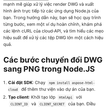
mạnh mẽ giúp xử lý việc render DWG và xuất
hình ảnh trực tiếp từ các ứng dụng Node.js của
bạn. Trong hướng dẫn này, bạn sẽ học quy trình
từng bước, xem một ví dụ hoàn chỉnh, khám phá
các lệnh cURL của cloud‑API, và tìm hiểu các mẹo
hiệu suất để xử lý các tệp DWG lớn một cách hiệu
quả.
Các bước chuyển đổi DWG
sang PNG trong Node.JS
Cài đặt SDK
: Chạy
npm install aspose-html-
để thêm thư viện vào dự án của bạn.
cloud
Tạo client
: Khởi tạo lớp
với
HtmlApi
và
của bạn. Điều
CLIENT_ID
CLIENT_SECRET