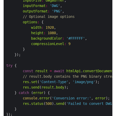
inputFile
:
dwgBuffer
inputFormat
:
'DWG'
outputFormat
:
'PNG'
// Optional image options
options
:
width
:
1920
height
:
1080
backgroundColor
:
'#FFFFFF'
compressionLevel
:
9
try
const
result
=
await
htmlApi
.
convertDocument
(
// result.body contains the PNG binary stream
res
.
set
(
'Content-Type'
, 
'image/png'
res
.
send
(
result
.
body
    } 
catch
 (
error
console
.
error
(
'Conversion error:'
, 
error
res
.
status
(
500
).
send
(
'Failed to convert DWG t