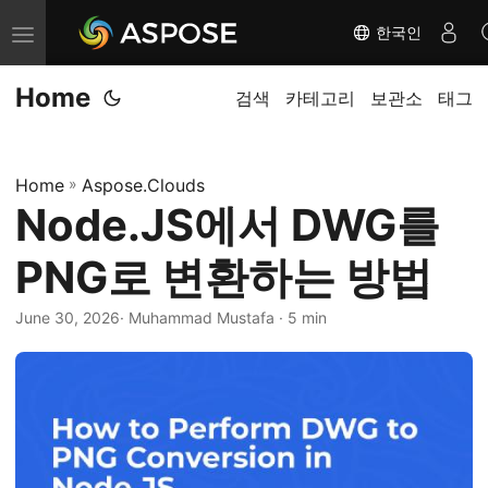
한국인
내
비
Home
게
검색
카테고리
보관소
태그
이
션
Home
»
Aspose.Clouds
전
Node.JS에서 DWG를
환
PNG로 변환하는 방법
June 30, 2026
· Muhammad Mustafa · 5 min