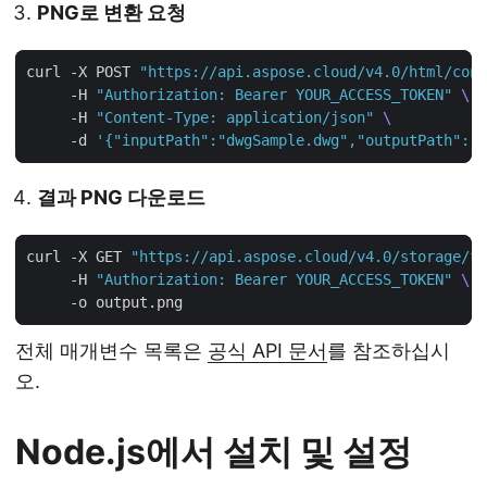
PNG로 변환 요청
curl -X POST 
"https://api.aspose.cloud/v4.0/html/conv
     -H 
"Authorization: Bearer YOUR_ACCESS_TOKEN"
     -H 
"Content-Type: application/json"
     -d 
'{"inputPath":"dwgSample.dwg","outputPath":"o
결과 PNG 다운로드
curl -X GET 
"https://api.aspose.cloud/v4.0/storage/fi
     -H 
"Authorization: Bearer YOUR_ACCESS_TOKEN"
전체 매개변수 목록은
공식 API 문서
를 참조하십시
오.
Node.js에서 설치 및 설정