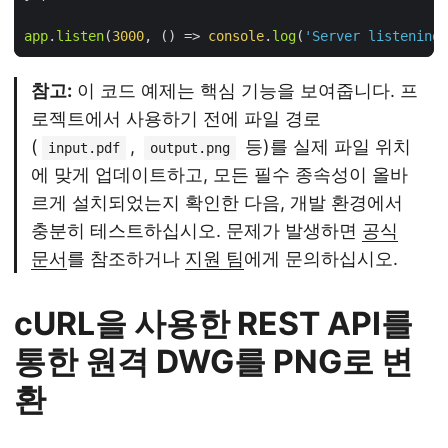
app
.
listen
(
3000
, 
() =>
console
.
log
(
'Server listening 
참고:
이 코드 예제는 핵심 기능을 보여줍니다. 프
로젝트에서 사용하기 전에 파일 경로
(
,
등)를 실제 파일 위치
input.pdf
output.png
에 맞게 업데이트하고, 모든 필수 종속성이 올바
르게 설치되었는지 확인한 다음, 개발 환경에서
충분히 테스트하십시오. 문제가 발생하면
공식
문서
를 참조하거나
지원 팀
에게 문의하십시오.
cURL을 사용한 REST API를
통한 원격 DWG를 PNG로 변
환