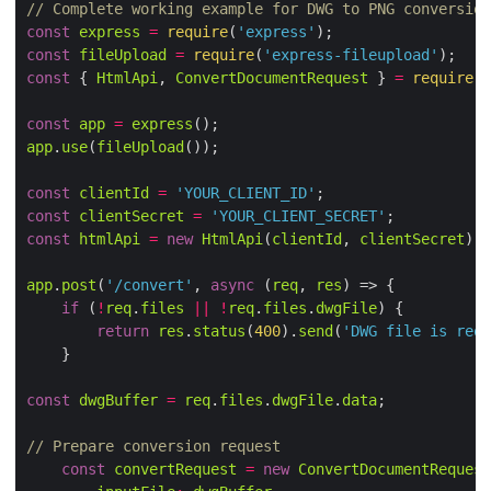
// Complete working example for DWG to PNG conversion
const
express
=
require
(
'express'
const
fileUpload
=
require
(
'express-fileupload'
const
 { 
HtmlApi
, 
ConvertDocumentRequest
 } 
=
require
(
'
const
app
=
express
app
.
use
(
fileUpload
const
clientId
=
'YOUR_CLIENT_ID'
const
clientSecret
=
'YOUR_CLIENT_SECRET'
const
htmlApi
=
new
HtmlApi
(
clientId
, 
clientSecret
app
.
post
(
'/convert'
, 
async
 (
req
, 
res
if
 (
!
req
.
files
||
!
req
.
files
.
dwgFile
return
res
.
status
(
400
).
send
(
'DWG file is requ
const
dwgBuffer
=
req
.
files
.
dwgFile
.
data
// Prepare conversion request
const
convertRequest
=
new
ConvertDocumentRequest