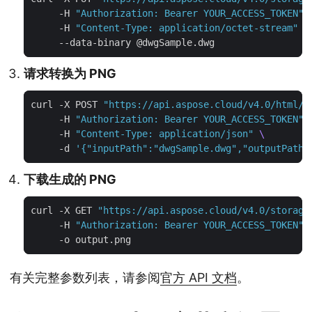
     -H 
"Authorization: Bearer YOUR_ACCESS_TOKEN"
     -H 
"Content-Type: application/octet-stream"
请求转换为 PNG
curl -X POST 
"https://api.aspose.cloud/v4.0/html/c
     -H 
"Authorization: Bearer YOUR_ACCESS_TOKEN"
     -H 
"Content-Type: application/json"
     -d 
'{"inputPath":"dwgSample.dwg","outputPath"
下载生成的 PNG
curl -X GET 
"https://api.aspose.cloud/v4.0/storage
     -H 
"Authorization: Bearer YOUR_ACCESS_TOKEN"
有关完整参数列表，请参阅
官方 API 文档
。