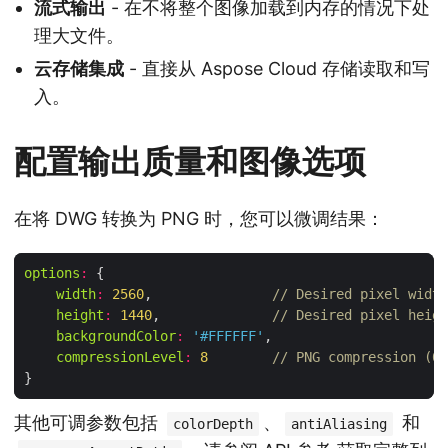
流式输出
- 在不将整个图像加载到内存的情况下处
理大文件。
云存储集成
- 直接从 Aspose Cloud 存储读取和写
入。
配置输出质量和图像选项
在将 DWG 转换为 PNG 时，您可以微调结果：
options
:
width
:
2560
,               
// Desired pixel width
height
:
1440
,              
// Desired pixel heigh
backgroundColor
:
'#FFFFFF'
compressionLevel
:
8
// PNG compression (0‑
其他可调参数包括
、
和
colorDepth
antiAliasing