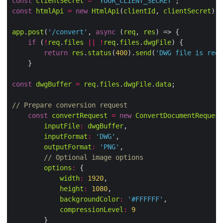
const
clientSecret
=
'YOUR_CLIENT_SECRET'
const
htmlApi
=
new
HtmlApi
(
clientId
, 
clientSecret
app
.
post
(
'/convert'
, 
async
 (
req
, 
res
if
 (
!
req
.
files
||
!
req
.
files
.
dwgFile
return
res
.
status
(
400
).
send
(
'DWG file is requ
const
dwgBuffer
=
req
.
files
.
dwgFile
.
data
// Prepare conversion request
const
convertRequest
=
new
ConvertDocumentRequest
inputFile
:
dwgBuffer
inputFormat
:
'DWG'
outputFormat
:
'PNG'
// Optional image options
options
:
width
:
1920
height
:
1080
backgroundColor
:
'#FFFFFF'
compressionLevel
:
9