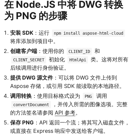
在 Node.JS 中将 DWG 转换
为 PNG 的步骤
安装 SDK
：运行
npm install aspose-html-cloud
将库添加到项目中。
创建客户端
：使用你的
和
CLIENT_ID
初始化
类。这将对所有
CLIENT_SECRET
HtmlApi
后续调用进行身份验证。
提供 DWG 源文件
：可以将 DWG 文件上传到
Aspose 存储，或引用 SDK 能读取的本地路径。
调用转换
：使用目标格式设为
调用
PNG
，并传入所需的图像选项。完整
convertDocument
的方法签名请参阅
API 参考
。
保存 PNG
：API 返回一个流；将其写入磁盘文件，
或直接在 Express 响应中发送给客户端。