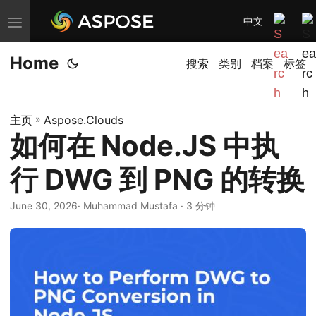
中文
切
换
Home
导
搜索
类别
档案
标签
航
主页
»
Aspose.Clouds
如何在 Node.JS 中执
行 DWG 到 PNG 的转换
June 30, 2026
· Muhammad Mustafa · 3 分钟