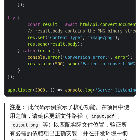
try
const
result
=
await
htmlApi
.
convertDocument
(
// result.body contains the PNG binary stream
res
.
set
(
'Content-Type'
, 
'image/png'
res
.
send
(
result
.
body
    } 
catch
 (
error
console
.
error
(
'Conversion error:'
, 
error
res
.
status
(
500
).
send
(
'Failed to convert DWG t
app
.
listen
(
3000
, 
() =>
console
.
log
(
'Server listening 
注意：
此代码示例演示了核心功能。在项目中使
用之前，请确保更新文件路径（
、
input.pdf
等）以匹配实际文件位置，验证所
output.png
有必需的依赖项已正确安装，并在开发环境中彻