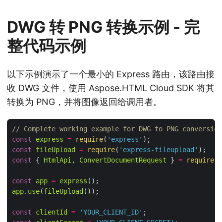
DWG 转 PNG 转换示例 - 完
整代码示例
以下示例演示了一个最小的 Express 路由，该路由接
收 DWG 文件，使用 Aspose.HTML Cloud SDK 将其
转换为 PNG，并将图像返回给调用者。
// Complete working example for DWG to PNG conversion
const
express
=
require
(
'express'
const
fileUpload
=
require
(
'express-fileupload'
const
 { 
HtmlApi
, 
ConvertDocumentRequest
 } 
=
require
(
'
const
app
=
express
app
.
use
(
fileUpload
const
clientId
=
'YOUR_CLIENT_ID'