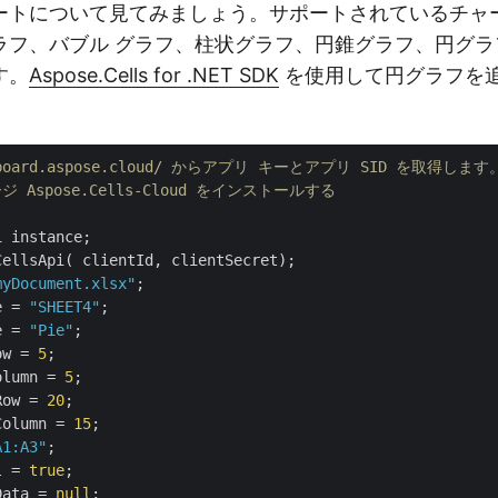
ートについて見てみましょう。サポートされているチャ
ラフ、バブル グラフ、柱状グラフ、円錐グラフ、円グラ
す。
Aspose.Cells for .NET SDK
を使用して円グラフを
ashboard.aspose.cloud/ からアプリ キーとアプリ SID を取得します
ージ Aspose.Cells-Cloud をインストールする
 instance;

myDocument.xlsx"
e = 
"SHEET4"
e = 
"Pie"
ow = 
5
olumn = 
5
Row = 
20
Column = 
15
A1:A3"
l = 
true
Data = 
null