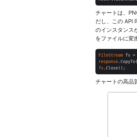
チャートは、PN
だし、この AP
のインスタンス
をファイルに変
FileStream
 fs =
response
fs
チャートの高品