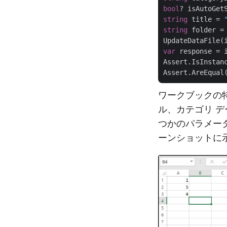
bool
? isAutoGet
string
 title = 
string
 folder = 
var
 response = 
Assert.IsInstan
Assert.AreEqual
ワークブックの
ル、カテゴリ 
つかのパラメー
ーンショットに