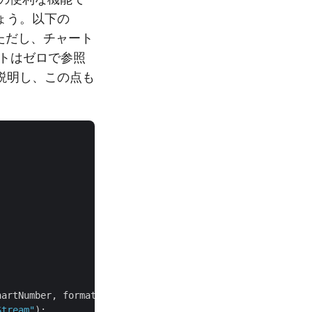
ょう。以下の
。ただし、チャート
トはゼロで参照
説明し、この点も
。
artNumber, format, folder);

Stream"