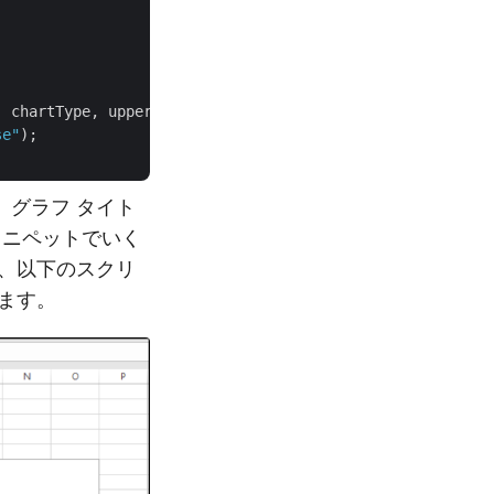
 chartType, upperLeftRow, upperLeftColumn, lowerRightRow
se"
);

グラフ タイト
スニペットでいく
、以下のスクリ
ます。