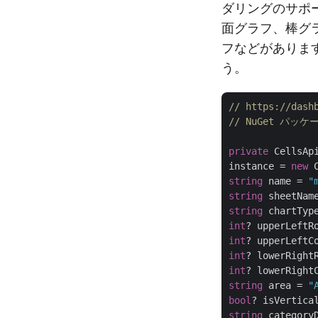
ダリングのサポ
面グラフ、棒グ
フなどがありま
う。
// https://d
// NuGet パッケ
private
 CellsApi
instance = 
new
string
 name = 
"
string
 sheetNam
string
 chartTyp
int
? upperLeftR
int
? upperLeftC
int
? lowerRight
int
? lowerRight
string
 area = 
"
bool
? isVertica
string
 category