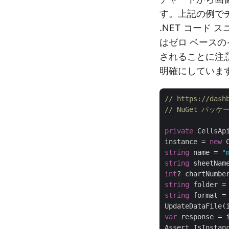
す。上記の例で
.NET コード
はゼロ ベース
されることに注
明確にしていま
// https://d
// NuGet パッケ
private
 CellsApi
instance = 
new
string
 name = 
"
string
 sheetNam
int
? chartNumbe
string
string
 format =
var
 response = 
Assert.IsInstan