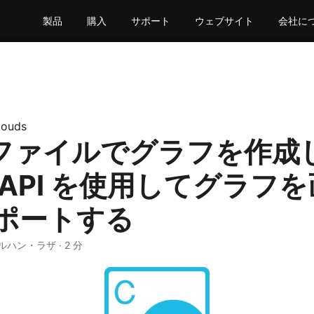
製品
購入
サポート
ウェブサイト
会社に
louds
el ファイルでグラフを作成
 API を使用してグラフ
ポートする
ルハン・ラザ · 2 分