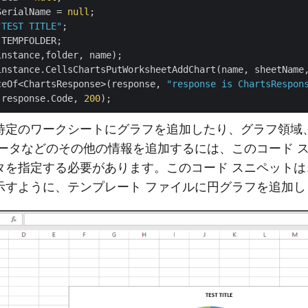
SerialName = 
null
"TEST TITLE"
TEMPFOLDER;

instance.CellsChartsPutWorksheetAddChart(name, sheetName,
ceOf<ChartsResponse>(response, 
"response is ChartsRespon
(response.Code, 
200
特定のワークシートにグラフを追加したり、グラフ領域、
データなどのその他の情報を追加するには、このコード 
タを指定する必要があります。このコード スニペットは
示すように、テンプレート ファイルに円グラフを追加し