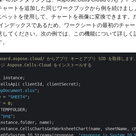
チャートを追加した同じワークブックから例を続けまし
 スニペットを使用して、チャートを画像に変換できます
のインデックスであるため、ワークシートの最初のチャー
意してください。次の例では、この機能について詳しく
す。
ashboard.aspose.cloud/ からアプリ キーとアプリ SID を取得します
ージ Aspose.Cells-Cloud をインストールする
 instance;

myDocument.xlsx"
e = 
"SHEET4"
r = 
0
 
"png"
;

instance.CellsChartsGetWorksheetChart(name, sheetName, ch
ceOf<System.IO.Stream>(response, 
"response is System.IO.