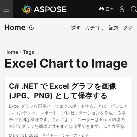
日本
ナ
ビ
Home
ゲ
探す
カテゴリ
記録
タグ
ー
シ
Home
»
Tags
ョ
Excel Chart to Image
ン
の
切
C# .NET で Excel グラフを画像
り
(JPG、PNG) として保存する
替
え
Excel グラフを画像としてエクスポートすることは、ビジュア
ル コンテンツ、レポート、プレゼンテーションを作成する場
合に便利な機能です。これにより、ユーザーは Excel 環境の
外部でグラフを簡単に共有または使用できます。 C# 言語を
使用すると、これを簡単に実行でき、Aspose.Cells Cloud プ
March 31, 2023
· ネイヤー・シャバズ · 2 分