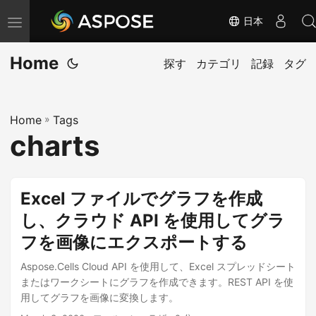
日本
ナ
ビ
Home
ゲ
探す
カテゴリ
記録
タグ
ー
シ
Home
»
Tags
ョ
charts
ン
の
切
Excel ファイルでグラフを作成
り
し、クラウド API を使用してグラ
替
フを画像にエクスポートする
え
Aspose.Cells Cloud API を使用して、Excel スプレッドシート
またはワークシートにグラフを作成できます。REST API を使
用してグラフを画像に変換します。