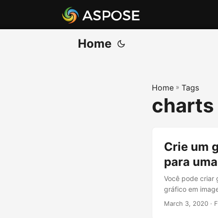
Home
Home
»
Tags
charts
Crie um g
para uma
Você pode criar 
gráfico em imag
March 3, 2020
· F