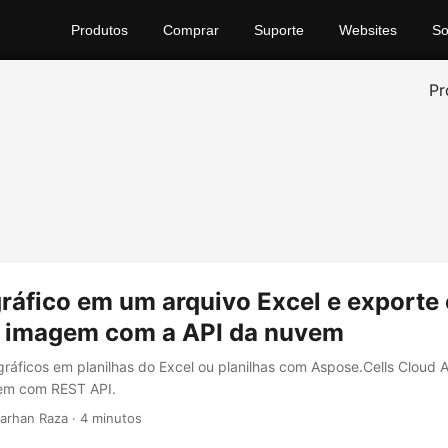
Produtos
Comprar
Suporte
Websites
So
Pr
ráfico em um arquivo Excel e exporte 
 imagem com a API da nuvem
gráficos em planilhas do Excel ou planilhas com Aspose.Cells Cloud 
em com REST API.
arhan Raza · 4 minutos