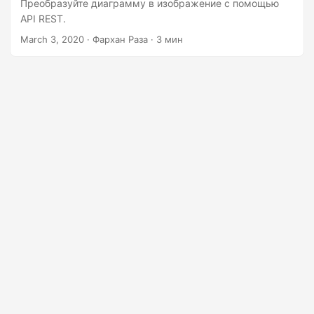
г
Преобразуйте диаграмму в изображение с помощью
API REST.
а
March 3, 2020
· Фархан Раза · 3 мин
ц
и
ю