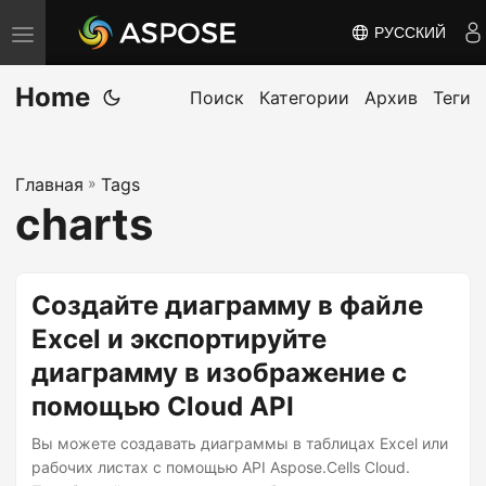
РУССКИЙ
П
е
Home
р
Поиск
Категории
Архив
Теги
е
к
Главная
»
Tags
л
charts
ю
ч
и
Создайте диаграмму в файле
т
Excel и экспортируйте
ь
диаграмму в изображение с
н
а
помощью Cloud API
в
Вы можете создавать диаграммы в таблицах Excel или
и
рабочих листах с помощью API Aspose.Cells Cloud.