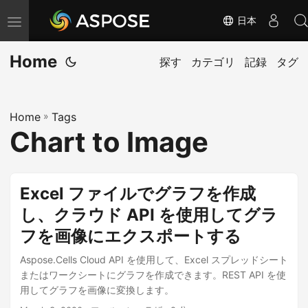
日本
ナ
ビ
Home
ゲ
探す
カテゴリ
記録
タグ
ー
シ
Home
»
Tags
ョ
Chart to Image
ン
の
切
Excel ファイルでグラフを作成
り
し、クラウド API を使用してグラ
替
フを画像にエクスポートする
え
Aspose.Cells Cloud API を使用して、Excel スプレッドシート
またはワークシートにグラフを作成できます。REST API を使
用してグラフを画像に変換します。