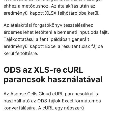
ehhez a metódushoz. Az átalakítás után az
eredményül kapott XLSX felhőtárolóba kerül.
Az átalakítási forgatókönyv teszteléséhez
érdemes lehet letölteni a bemeneti
input.ods
fájlt.
Tájékoztatásul a fenti példában generált
eredményül kapott Excel a
resultant.xlsx
fájlba
kerül feltöltésre.
ODS az XLS-re cURL
parancsok használatával
Az Aspose.Cells Cloud cURL parancsokkal is
használható az ODS-fájlok Excel formátumba
konvertálására. A cURL egy népszerű