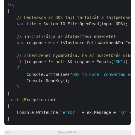
try
{

// beolvassa az ODS-fájl tartalmát a fájlpéldányb
var
 file = System.IO.File.OpenRead(input_ODS);

// inicializálja az átalakítási műveletet
var
 response = cellsInstance.CellsWorkbookPutConv
// sikerüzenet nyomtatása, ha az összefűzés siker
if
 (response != 
null
 && response.Equals(
"OK"
))

    {

        Console.WriteLine(
"ODS to Excel converted suc
        Console.ReadKey();

    }

catch
 (
Exception
 ex)

{

    Console.WriteLine(
"error:"
 + ex.Message + 
"\n"
 + 