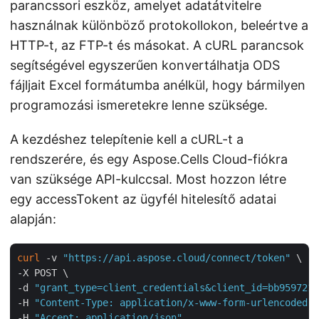
parancssori eszköz, amelyet adatátvitelre
használnak különböző protokollokon, beleértve a
HTTP-t, az FTP-t és másokat. A cURL parancsok
segítségével egyszerűen konvertálhatja ODS
fájljait Excel formátumba anélkül, hogy bármilyen
programozási ismeretekre lenne szüksége.
A kezdéshez telepítenie kell a cURL-t a
rendszerére, és egy Aspose.Cells Cloud-fiókra
van szüksége API-kulccsal. Most hozzon létre
egy accessTokent az ügyfél hitelesítő adatai
alapján:
curl
 -v 
"https://api.aspose.cloud/connect/token"
 \

-X POST \

-d 
"grant_type=client_credentials&client_id=bb959721-
-H 
"Content-Type: application/x-www-form-urlencoded"
 
-H 
"Accept: application/json"