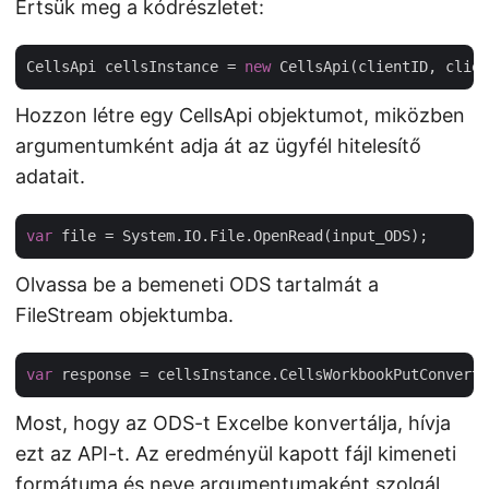
Értsük meg a kódrészletet:
CellsApi cellsInstance = 
new
Hozzon létre egy CellsApi objektumot, miközben
argumentumként adja át az ügyfél hitelesítő
adatait.
var
Olvassa be a bemeneti ODS tartalmát a
FileStream objektumba.
var
 response = cellsInstance.CellsWorkbookPutConvertW
Most, hogy az ODS-t Excelbe konvertálja, hívja
ezt az API-t. Az eredményül kapott fájl kimeneti
formátuma és neve argumentumaként szolgál