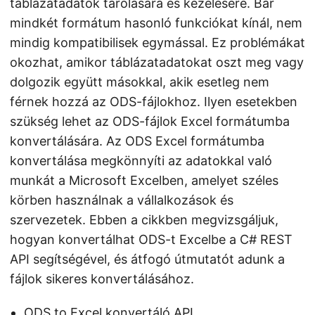
táblázatadatok tárolására és kezelésére. Bár
mindkét formátum hasonló funkciókat kínál, nem
mindig kompatibilisek egymással. Ez problémákat
okozhat, amikor táblázatadatokat oszt meg vagy
dolgozik együtt másokkal, akik esetleg nem
férnek hozzá az ODS-fájlokhoz. Ilyen esetekben
szükség lehet az ODS-fájlok Excel formátumba
konvertálására. Az ODS Excel formátumba
konvertálása megkönnyíti az adatokkal való
munkát a Microsoft Excelben, amelyet széles
körben használnak a vállalkozások és
szervezetek. Ebben a cikkben megvizsgáljuk,
hogyan konvertálhat ODS-t Excelbe a C# REST
API segítségével, és átfogó útmutatót adunk a
fájlok sikeres konvertálásához.
ODS to Excel konvertáló API