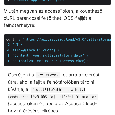
Miután megvan az accessToken, a következő
cURL paranccsal feltöltheti ODS-fájlját a
felhőtárhelyre:
curl
-v "https://api.aspose.cloud/v3.0/cells/storage/
-X PUT \

-F file=@{localFilePath} \

-H "Content-Type: multipart/form-data" \

-H "Authorization: Bearer {accessToken}"
Cserélje ki a
-et arra az elérési
{filePath}
útra, ahol a fájlt a felhőtárolóban tárolni
kívánja, a
{localFilePath}'-t a helyi
rendszeren lévő ODS-fájl elérési útjára, az
{accessToken}’-t pedig az Aspose Cloud-
hozzáférésére jelképes.