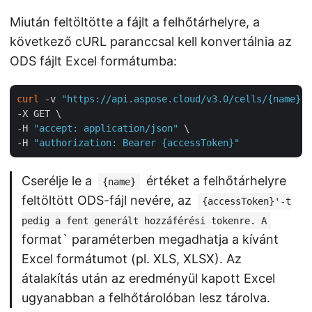
Miután feltöltötte a fájlt a felhőtárhelyre, a
következő cURL paranccsal kell konvertálnia az
ODS fájlt Excel formátumba:
curl
 -v 
"https://api.aspose.cloud/v3.0/cells/{name}?f
-X GET \

-H 
"accept: application/json"
 \

-H 
"authorization: Bearer {accessToken}"
Cserélje le a
értéket a felhőtárhelyre
{name}
feltöltött ODS-fájl nevére, az
{accessToken}'-t
pedig a fent generált hozzáférési tokenre. A
format` paraméterben megadhatja a kívánt
Excel formátumot (pl. XLS, XLSX). Az
átalakítás után az eredményül kapott Excel
ugyanabban a felhőtárolóban lesz tárolva.