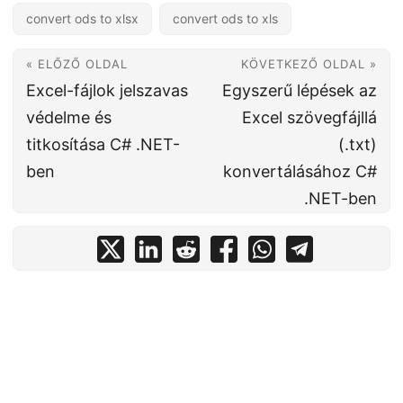
convert ods to xlsx
convert ods to xls
« ELŐZŐ OLDAL
KÖVETKEZŐ OLDAL »
Excel-fájlok jelszavas
Egyszerű lépések az
védelme és
Excel szövegfájllá
titkosítása C# .NET-
(.txt)
ben
konvertálásához C#
.NET-ben