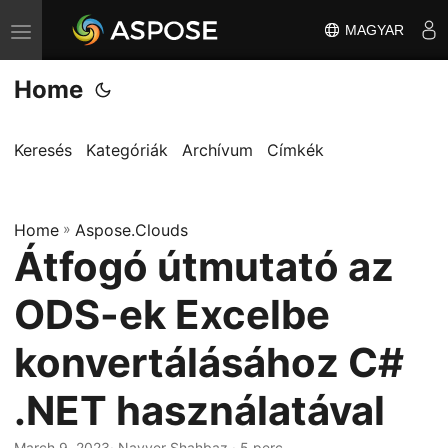
MAGYAR
T
o
Home
g
g
l
Keresés
Kategóriák
Archívum
Címkék
e
n
Home
a
»
Aspose.Clouds
Átfogó útmutató az
v
i
ODS-ek Excelbe
g
a
konvertálásához C#
t
.NET használatával
i
o
March 9, 2023
· Nayyer Shahbaz · 5 perc