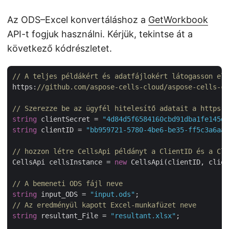
Az ODS–Excel konvertáláshoz a
GetWorkbook
API-t fogjuk használni. Kérjük, tekintse át a
következő kódrészletet.
// A teljes példákért és adatfájlokért látogasson el 
https:
//github.com/aspose-cells-cloud/aspose-cells-cl
// Szerezze be az ügyfél hitelesítő adatait a https:/
string
 clientSecret = 
"4d84d5f6584160cbd91dba1fe145db
string
 clientID = 
"bb959721-5780-4be6-be35-ff5c3a6aa4
// hozzon létre CellsApi példányt a ClientID és a Cli
CellsApi cellsInstance = 
new
 CellsApi(clientID, clien
// A bemeneti ODS fájl neve
string
 input_ODS = 
"input.ods"
// Az eredményül kapott Excel-munkafüzet neve
string
 resultant_File = 
"resultant.xlsx"
;
