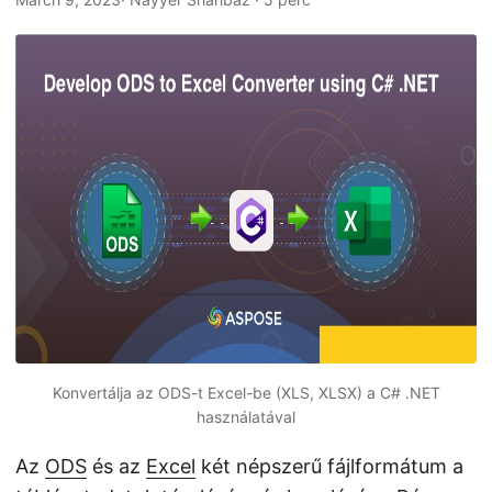
n
Konvertálja az ODS-t Excel-be (XLS, XLSX) a C# .NET
használatával
Az
ODS
és az
Excel
két népszerű fájlformátum a