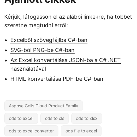
Kérjük, látogasson el az alábbi linkekre, ha többet
szeretne megtudni erről:
Excelből szövegfájlba C#-ban
SVG-ből PNG-be C#-ban
Az Excel konvertálása JSON-ba a C# .NET
használatával
HTML konvertálása PDF-be C#-ban
Aspose.Cells Cloud Product Family
ods to excel
ods to xls
ods to xlsx
ods to excel converter
ods file to excel