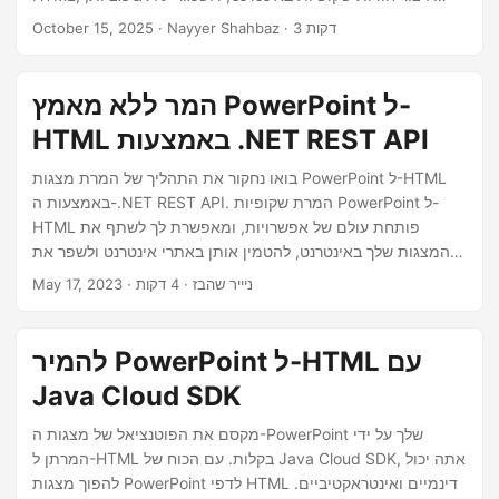
n
תמונות, ועיצובים באמצעות ה- .NET REST API.
· Nayyer Shahbaz · 3 דקות
October 15, 2025
המר ללא מאמץ PowerPoint ל-
HTML באמצעות .NET REST API
בואו נחקור את התהליך של המרת מצגות PowerPoint ל-HTML
באמצעות ה-.NET REST API. המרת שקופיות PowerPoint ל-
HTML פותחת עולם של אפשרויות, ומאפשרת לך לשתף את
המצגות שלך באינטרנט, להטמין אותן באתרי אינטרנט ולשפר את
הנגישות.
· ניייר שהבז · 4 דקות
May 17, 2023
להמיר PowerPoint ל-HTML עם
Java Cloud SDK
מקסם את הפוטנציאל של מצגות ה-PowerPoint שלך על ידי
המרתן ל-HTML בקלות. עם הכוח של Java Cloud SDK, אתה יכול
להפוך מצגות PowerPoint לדפי HTML דינמיים ואינטראקטיביים.