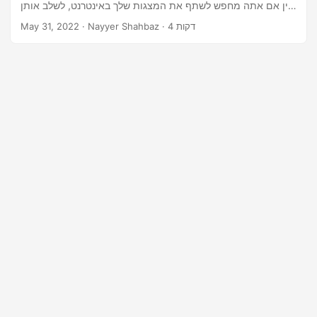
בין אם אתה מחפש לשתף את המצגות שלך באינטרנט, לשלב אותן
באתרי אינטרנט, או לשפר את הנגישות שלהן, המרת PowerPoint
· Nayyer Shahbaz · 4 דקות
May 31, 2022
ל-HTML פותחת עולם של אפשרויות.