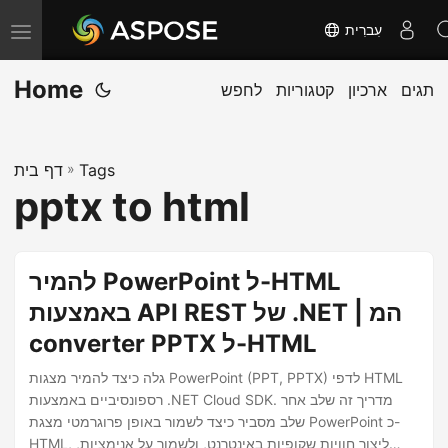
עִברִית
T
o
Home
תגים
ארכיון
קטגוריות
לחפש
g
g
l
Tags
»
דף בית
e
pptx to html
n
a
v
להמיר PowerPoint ל-HTML
i
באמצעות API REST של .NET | המ
g
converter PPTX ל-HTML
a
t
גלה כיצד להמיר מצגות PowerPoint (PPT, PPTX) לדפי HTML
i
רספונסיביים באמצעות .NET Cloud SDK. מדריך זה שלב אחר
שלב מסביר כיצד לשמור באופן פרוגרמטי מצגת PowerPoint כ-
o
HTML, ליצור חוויות שקופיות באינטרנט, ולשמור על אנימציות,