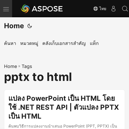
ไทย
T
o
Home
g
g
l
ค้นหา
หมวดหมู่
คลังเก็บเอกสารสำคัญ
แท็ก
e
n
Home
a
»
Tags
pptx to html
v
i
g
แปลง PowerPoint เป็น HTML โดย
a
ใช้ .NET REST API | ตัวแปลง PPTX
t
i
เป็น HTML
o
ค้นพบวิธีการแปลงงานนำเสนอ PowerPoint (PPT, PPTX) เป็น