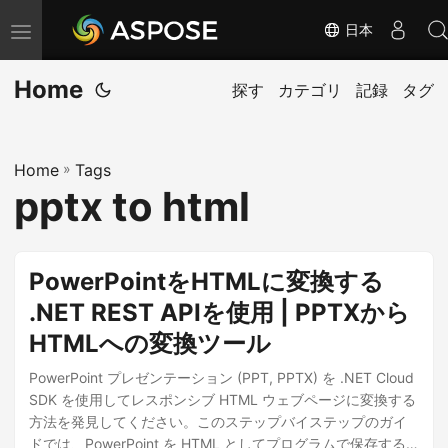
日本
ナ
ビ
Home
ゲ
探す
カテゴリ
記録
タグ
ー
シ
Home
»
Tags
ョ
pptx to html
ン
の
切
PowerPointをHTMLに変換する
り
.NET REST APIを使用 | PPTXから
替
HTMLへの変換ツール
え
PowerPoint プレゼンテーション (PPT, PPTX) を .NET Cloud
SDK を使用してレスポンシブ HTML ウェブページに変換する
方法を発見してください。このステップバイステップのガイ
ドでは、PowerPoint を HTML としてプログラムで保存する