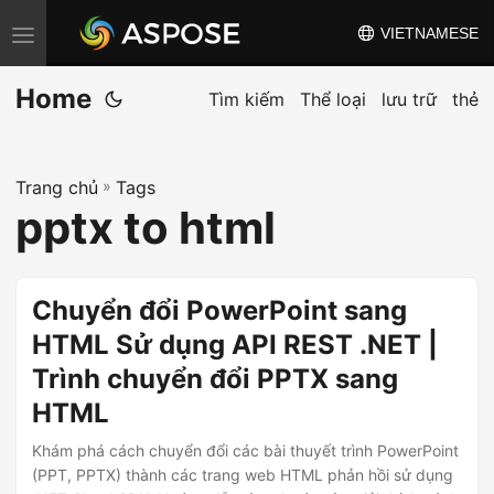
VIETNAMESE
C
h
Home
u
Tìm kiếm
Thể loại
lưu trữ
thẻ
y
ể
Trang chủ
»
Tags
n
pptx to html
đ
ổ
i
Chuyển đổi PowerPoint sang
đ
HTML Sử dụng API REST .NET |
i
Trình chuyển đổi PPTX sang
ề
u
HTML
h
Khám phá cách chuyển đổi các bài thuyết trình PowerPoint
ư
(PPT, PPTX) thành các trang web HTML phản hồi sử dụng