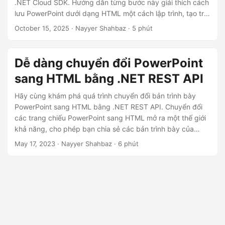
ớ
.NET Cloud SDK. Hướng dẫn từng bước này giải thích cách
lưu PowerPoint dưới dạng HTML một cách lập trình, tạo trải
n
nghiệm trình chiếu trực tuyến và bảo tồn các hoạt ảnh, hình
October 15, 2025
· Nayyer Shahbaz · 5 phút
g
ảnh và định dạng bằng cách sử dụng .NET REST API.
Dễ dàng chuyển đổi PowerPoint
sang HTML bằng .NET REST API
Hãy cùng khám phá quá trình chuyển đổi bản trình bày
PowerPoint sang HTML bằng .NET REST API. Chuyển đổi
các trang chiếu PowerPoint sang HTML mở ra một thế giới
khả năng, cho phép bạn chia sẻ các bản trình bày của
mình trực tuyến, nhúng chúng vào các trang web và nâng
May 17, 2023
· Nayyer Shahbaz · 6 phút
cao khả năng truy cập.