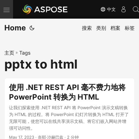
中文
切
换
Home
导
搜索
类别
档案
标签
航
主页
»
Tags
pptx to html
使用 .NET REST API 毫不费力地将
PowerPoint 转换为 HTML
让我们探索使用 .NET REST API 将 PowerPoint 演示文稿转换
为 HTML 的过程。将 PowerPoint 幻灯片转换为 HTML 打开了
无限可能，使您可以在线共享演示文稿、将它们嵌入网站并增
强可访问性。
May 17, 2023
· 奈耶·沙赫巴兹 · 2 分钟