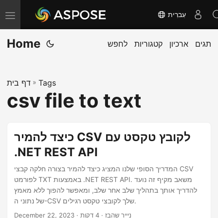
עִברִית
T
o
Home
תגים
ארכיון
קטגוריות
לחפש
g
g
l
Tags
»
דף בית
e
csv file to text
n
a
v
כיצד להמיר CSV לקובץ טקסט עם
i
.NET REST API
g
a
המדריך הסופי שלנו המציג כיצד להמיר בצורה חלקה קבצי CSV
לפורמט TXT באמצעות .NET REST API. משאב מקיף זה נועד
t
להדריך אותך בתהליך שלב אחר שלב, ומאפשר להפוך ללא מאמץ
i
של נתוני ה-CSV שלך לקובצי טקסט רגילים.
o
· ניייר שהבז · 4 דקות
December 22, 2023