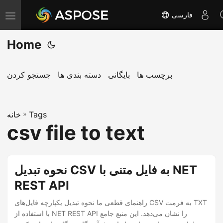
فارسی
T
o
Home
g
g
l
برچسب ها
بایگانی
دسته بندی ها
جستجو کردن
e
n
Tags
»
a
خانه
csv file to text
v
i
g
نحوه تبدیل CSV به فایل متنی با NET
a
REST API
t
i
راهنمای قطعی ما نحوه تبدیل یکپارچه فایل‌های CSV به فرمت TXT
o
با استفاده از NET REST API را نشان می‌دهد. این منبع جامع