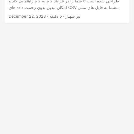
طراحی شده است تا شما را در فرآیند گام به گام راهنمایی کند و
n
امکان تبدیل بدون زحمت داده های CSV شما به فایل های متنی
ساده را فراهم کند.
· نیر شهباز · 5 دقیقه
December 22, 2023