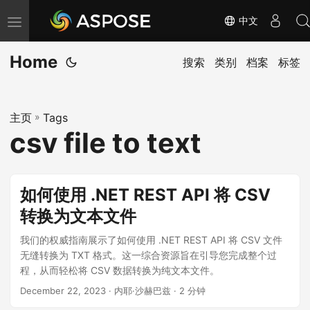
中文
切
换
Home
导
搜索
类别
档案
标签
航
主页
»
Tags
csv file to text
如何使用 .NET REST API 将 CSV
转换为文本文件
我们的权威指南展示了如何使用 .NET REST API 将 CSV 文件
无缝转换为 TXT 格式。这一综合资源旨在引导您完成整个过
程，从而轻松将 CSV 数据转换为纯文本文件。
December 22, 2023
· 内耶·沙赫巴兹 · 2 分钟