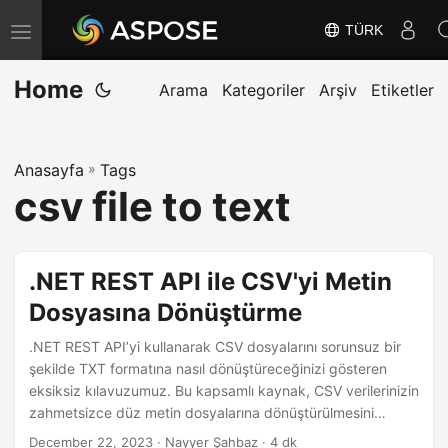
TÜRK
G
e
Home
z
Arama
Kategoriler
Arşiv
Etiketler
i
n
Anasayfa
»
Tags
m
csv file to text
e
y
i
.NET REST API ile CSV'yi Metin
D
Dosyasına Dönüştürme
e
ğ
.NET REST API’yi kullanarak CSV dosyalarını sorunsuz bir
i
şekilde TXT formatına nasıl dönüştüreceğinizi gösteren
eksiksiz kılavuzumuz. Bu kapsamlı kaynak, CSV verilerinizin
ş
zahmetsizce düz metin dosyalarına dönüştürülmesini
t
sağlayarak size adım adım süreç boyunca yol göstermek
December 22, 2023
· Nayyer Şahbaz · 4 dk