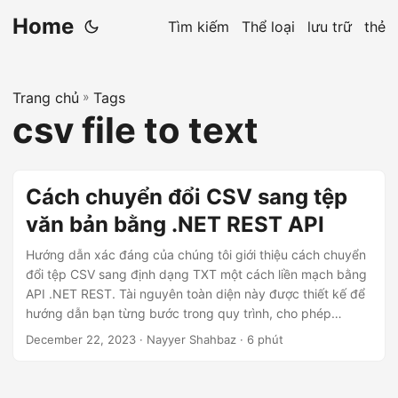
Home
Tìm kiếm
Thể loại
lưu trữ
thẻ
Trang chủ
»
Tags
csv file to text
Cách chuyển đổi CSV sang tệp
văn bản bằng .NET REST API
Hướng dẫn xác đáng của chúng tôi giới thiệu cách chuyển
đổi tệp CSV sang định dạng TXT một cách liền mạch bằng
API .NET REST. Tài nguyên toàn diện này được thiết kế để
hướng dẫn bạn từng bước trong quy trình, cho phép
chuyển đổi dễ dàng dữ liệu CSV của bạn thành tệp văn
December 22, 2023
· Nayyer Shahbaz · 6 phút
bản thuần túy.