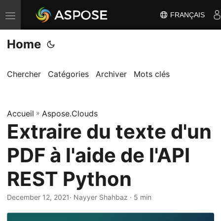
FRANÇAIS
B
a
Home
s
c
u
Chercher
Catégories
Archiver
Mots clés
l
e
Accueil
r
»
Aspose.Clouds
Extraire du texte d'un
l
a
PDF à l'aide de l'API
n
a
REST Python
v
i
December 12, 2021
· Nayyer Shahbaz · 5 min
g