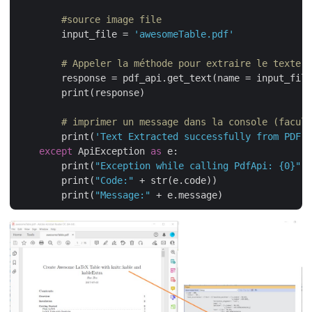
#source image file
        input_file = 
'awesomeTable.pdf'
# Appeler la méthode pour extraire le texte
        response = pdf_api.get_text(name = input_file
        print(response)

# imprimer un message dans la console (facult
        print(
'Text Extracted successfully from PDF !
except
 ApiException 
as
 e:

        print(
"Exception while calling PdfApi: {0}"
.f
        print(
"Code:"
 + str(e.code))

        print(
"Message:"