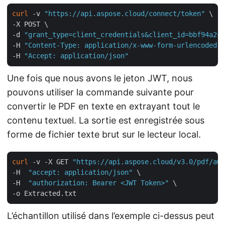
curl
 -v 
"https://api.aspose.cloud/connect/token"
 \

-X POST \

-d 
"grant_type=client_credentials&client_id=bbf94a2c-
-H 
"Content-Type: application/x-www-form-urlencoded"
 
-H 
"Accept: application/json"
Une fois que nous avons le jeton JWT, nous
pouvons utiliser la commande suivante pour
convertir le PDF en texte en extrayant tout le
contenu textuel. La sortie est enregistrée sous
forme de fichier texte brut sur le lecteur local.
curl
 -v -X GET 
"https://api.aspose.cloud/v3.0/pdf/awe
-H  
"accept: application/json"
 \

-H  
"authorization: Bearer <JWT Token>"
 \

L’échantillon utilisé dans l’exemple ci-dessus peut