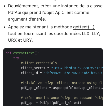
Deuxièmement, créez une instance de la classe
PdfApi qui prend l’objet ApiClient comme
argument d’entrée.
Appelez maintenant la méthode
gettext(…)
tout en fournissant les coordonnées LLX, LLY,
URX et URY.
def
extractText
():
try
:

#Client credentials
        client_secret = 
"1c9379bb7d701c26cc87e741a299
        client_id = 
"bbf94a2c-6d7e-4020-b4d2-b9809741
#initialize PdfApi client instance using clie
        pdf_api_client = asposepdfcloud.api_client.Ap
# créer une instance PdfApi en passant PdfApi
        pdf_api = PdfApi(pdf_api_client)
