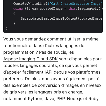
    Console.WriteLine(
$"Call CreateGrayscale Image"
);

using
 (Stream updatedImage = 
this
.ImagingApi.Crea
    {

        SaveUpdatedSampleImageToOutput(updatedImage, 
    }

Vous vous demandez comment utiliser la même
fonctionnalité dans d’autres langages de
programmation ? Pas de soucis, les
Aspose.Imaging Cloud SDK
sont disponibles pour
tous les langages courants, ce qui vous permet
d’appeler facilement l’API depuis vos plateformes
préférées. De plus, nous avons également porté
des exemples de conversion d’images en niveaux
de gris vers les langages pris en charge,
notamment
Python
,
Java
,
PHP
,
Node.js
et
Ruby
.