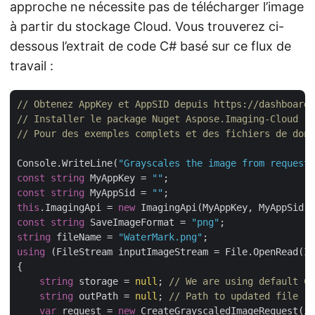
approche ne nécessite pas de télécharger l’image
à partir du stockage Cloud. Vous trouverez ci-
dessous l’extrait de code C# basé sur ce flux de
travail :
// Obtenez AppKey et AppSID depuis https://dashboard.
// Installer le package Nuget Aspose.Imaging-Cloud
// Pour des exemples complets et des fichiers de donn
Console.WriteLine(
"Grayscales the image from request 
const
string
 MyAppKey = 
""
const
string
 MyAppSid = 
""
this
.ImagingApi = 
new
 ImagingApi(MyAppKey, MyAppSid, 
const
string
 SaveImageFormat = 
"png"
string
 fileName = 
"WaterMark.png"
using
 (FileStream inputImageStream = File.OpenRead(Im
{

string
 storage = 
null
; 
// We are using default Cl
string
 outPath = 
null
; 
// Path to updated file (i
var
 request = 
new
 CreateGrayscaledImageRequest(in