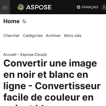
FRANÇAIS
B
a
Home
s
c
u
Chercher
Catégories
Archiver
Mots clés
l
e
Accueil
r
»
Aspose.Clouds
Convertir une image
l
a
en noir et blanc en
n
a
ligne - Convertisseur
v
facile de couleur en
i
g