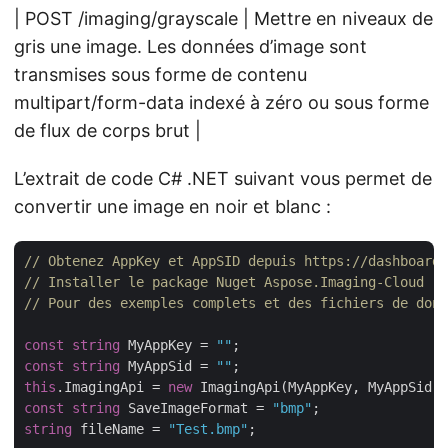
| POST /imaging/grayscale | Mettre en niveaux de
gris une image. Les données d’image sont
transmises sous forme de contenu
multipart/form-data indexé à zéro ou sous forme
de flux de corps brut |
L’extrait de code C# .NET suivant vous permet de
convertir une image en noir et blanc :
// Obtenez AppKey et AppSID depuis https://dashboard.
// Installer le package Nuget Aspose.Imaging-Cloud
// Pour des exemples complets et des fichiers de donn
const
string
 MyAppKey = 
""
const
string
 MyAppSid = 
""
this
.ImagingApi = 
new
 ImagingApi(MyAppKey, MyAppSid, 
const
string
 SaveImageFormat = 
"bmp"
string
 fileName = 
"Test.bmp"
;
