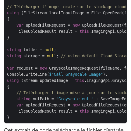
// Télécharger l'image locale sur le stockage cloud
using
 (FileStream localInputImage = File.OpenRead(fil
{

var
 uploadFileRequest = 
new
 UploadFileRequest(fil
    FilesUploadResult result = 
this
.ImagingApi.Upload
}

string
 folder = 
null
string
 storage = 
null
; 
// using default Cloud Storage
var
 request = 
new
 GrayscaleImageRequest(fileName, fol
Console.WriteLine(
$"Call Grayscale Image"
using
 (Stream updatedImage = 
this
.ImagingApi.Grayscal
{

// Télécharger l'image mise à jour sur le stockag
string
 outPath = 
"Grayscale_out."
 + SaveImageForm
var
 uploadFileRequest = 
new
 UploadFileRequest(out
    FilesUploadResult result = 
this
.ImagingApi.Upload
Cet extrait de code télécharge le fichier d’entrée