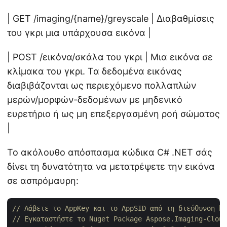
| GET /imaging/{name}/greyscale | Διαβαθμίσεις
του γκρι μια υπάρχουσα εικόνα |
| POST /εικόνα/σκάλα του γκρι | Μια εικόνα σε
κλίμακα του γκρι. Τα δεδομένα εικόνας
διαβιβάζονται ως περιεχόμενο πολλαπλών
μερών/μορφών-δεδομένων με μηδενικό
ευρετήριο ή ως μη επεξεργασμένη ροή σώματος
|
Το ακόλουθο απόσπασμα κώδικα C# .NET σάς
δίνει τη δυνατότητα να μετατρέψετε την εικόνα
σε ασπρόμαυρη:
// Λάβετε το AppKey και το AppSID από τη διεύθυνση ht
// Εγκαταστήστε το Nuget Package Aspose.Imaging-Cloud