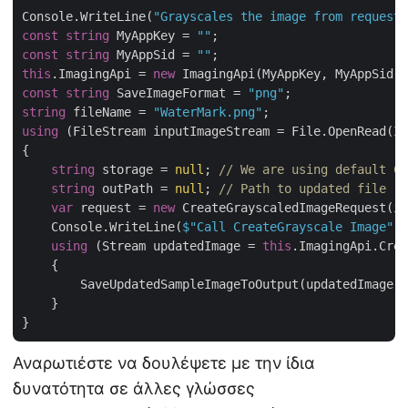
Console.WriteLine(
"Grayscales the image from request 
const
string
 MyAppKey = 
""
const
string
 MyAppSid = 
""
this
.ImagingApi = 
new
 ImagingApi(MyAppKey, MyAppSid, 
const
string
 SaveImageFormat = 
"png"
string
 fileName = 
"WaterMark.png"
using
 (FileStream inputImageStream = File.OpenRead(Im
{

string
 storage = 
null
; 
// We are using default Cl
string
 outPath = 
null
; 
// Path to updated file (i
var
 request = 
new
 CreateGrayscaledImageRequest(in
    Console.WriteLine(
$"Call CreateGrayscale Image"
);

using
 (Stream updatedImage = 
this
.ImagingApi.Crea
    {

        SaveUpdatedSampleImageToOutput(updatedImage, 
    }

Αναρωτιέστε να δουλέψετε με την ίδια
δυνατότητα σε άλλες γλώσσες