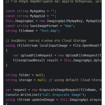
// Για πλήρη παραδείγματα και αρχεία δεδομένων, μεταβ
const
string
 MyAppKey = 
""
const
string
 MyAppSid = 
""
this
.ImagingApi = 
new
 ImagingApi(MyAppKey, MyAppSid, 
const
string
 SaveImageFormat = 
"bmp"
string
 fileName = 
"Test.bmp"
;

// Ανεβάστε τοπική εικόνα στο Cloud Storage
using
 (FileStream localInputImage = File.OpenRead(fil
{

var
 uploadFileRequest = 
new
 UploadFileRequest(fil
    FilesUploadResult result = 
this
.ImagingApi.Upload
}

string
 folder = 
null
string
 storage = 
null
; 
// using default Cloud Storage
var
 request = 
new
 GrayscaleImageRequest(fileName, fol
Console.WriteLine(
$"Call Grayscale Image"
using
 (Stream updatedImage = 
this
.ImagingApi.Grayscal
{
