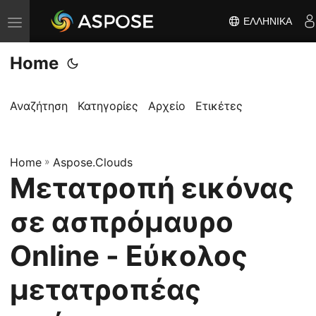
ΕΛΛΗΝΙΚΆ
Ε
ν
Home
α
λ
λ
Αναζήτηση
Κατηγορίες
Αρχείο
Ετικέτες
α
γ
Home
ή
»
Aspose.Clouds
Μετατροπή εικόνας
π
λ
σε ασπρόμαυρο
ο
ή
Online - Εύκολος
γ
μετατροπέας
η
σ