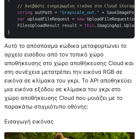
// Ανεβάστε ενημερωμένη εικόνα στο Cloud Storage
string
 outPath = 
"Grayscale_out."
 + SaveImageForm
var
 uploadFileRequest = 
new
 UploadFileRequest(out
    FilesUploadResult result = 
this
.ImagingApi.Upload
Αυτό το απόσπασμα κώδικα μεταφορτώνει το
αρχείο εισόδου από τον τοπικό χώρο
αποθήκευσης στο χώρο αποθήκευσης Cloud και
στη συνέχεια μετατρέπει την εικόνα RGB σε
εικόνα σε κλίμακα του γκρι. Το API αποθηκεύει
μια εικόνα εξόδου σε κλίμακα του γκρι στο
χώρο αποθήκευσης Cloud που μοιάζει με το
παρακάτω στιγμιότυπο οθόνης:
Εισαγωγή εικόνας