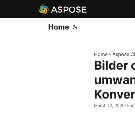
Home
Home
»
Aspose.C
Bilder
umwand
Konver
March 12, 2020
· Far