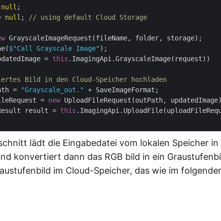
 
null
= 
null
; 
// using default Cloud Storage
ew
 GrayscaleImageRequest(fileName, folder, storage);

ne(
$"Call Grayscale Image"
pdatedImage = 
this
.ImagingApi.GrayscaleImage(request))

iertes Bild in den Cloud-Speicher hochladen
ath = 
"Grayscale_out."
 + SaveImageFormat;

ileRequest = 
new
 UploadFileRequest(outPath, updatedImage)
Result result = 
this
.ImagingApi.UploadFile(uploadFileRequ
chnitt lädt die Eingabedatei vom lokalen Speicher in
nd konvertiert dann das RGB bild in ein Graustufenbil
raustufenbild im Cloud-Speicher, das wie im folgend