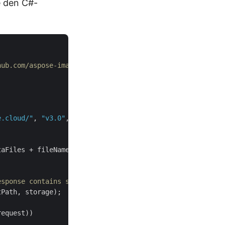
e den C#-
hub.com/aspose-imaging-cloud/aspose-imaging-cloud-dotnet
e.cloud/"
, 
"v3.0"
, 
false
aFiles + fileName))

esponse contains streamed image)
Path, storage);

equest))
