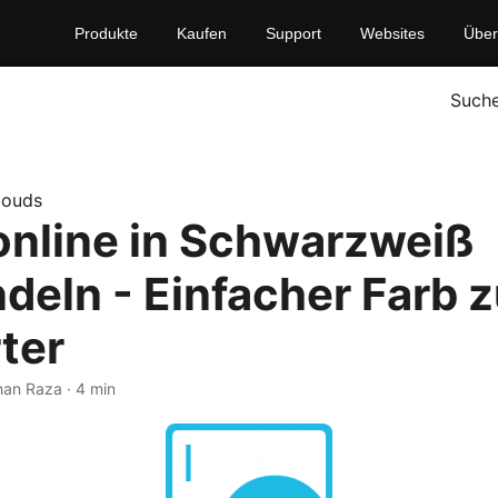
Produkte
Kaufen
Support
Websites
Über
Such
louds
 online in Schwarzweiß
eln - Einfacher Farb 
ter
han Raza · 4 min