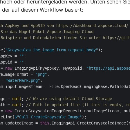
 hoch oder heruntergeladen werden. Unten sehen Si
 der auf diesem Workflow basiert:
ch AppKey und AppSID von https://dashboard.aspose.cloud/
 Sie das Nuget-Paket Aspose.Imaging-Cloud
 Beispiele und Datendateien finden Sie unter https://git
ne(
"Grayscales the image from request body"
AppKey = 
""
AppSid = 
""
 = 
new
 ImagingApi(MyAppKey, MyAppSid, 
"https://api.aspos
veImageFormat = 
"png"
 = 
"WaterMark.png"
am inputImageStream = File.OpenRead(ImagingBase.PathToDat
age = 
null
; 
// We are using default Cloud Storage
ath = 
null
; 
// Path to updated file (if this is empty, r
 = 
new
 CreateGrayscaledImageRequest(inputImageStream, out
teLine(
$"Call CreateGrayscale Image"
);

am updatedImage = 
this
.ImagingApi.CreateGrayscaledImage(r