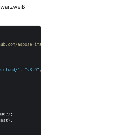
chwarzweiß
hub.com/aspose-imaging-cloud/aspose-imaging-cloud-dotnet
e.cloud/"
, 
"v3.0"
, 
false
age);

est);
