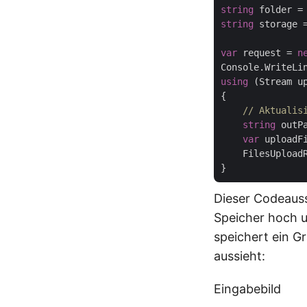
string
 folder =
string
 storage 
var
 request = 
n
Console.WriteLi
using
 (Stream u
{

// Aktualis
string
 outP
var
 uploadF
    FilesUpload
Dieser Codeauss
Speicher hoch u
speichert ein G
aussieht:
Eingabebild