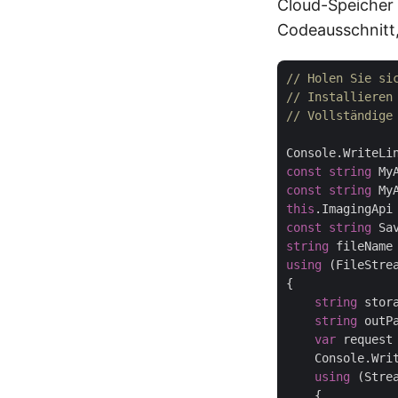
Cloud-Speicher
Codeausschnitt,
// Holen Sie si
// Installieren
// Vollständige
Console.WriteLi
const
string
 My
const
string
 My
this
.ImagingApi
const
string
 Sa
string
 fileName
using
 (FileStre
{

string
 stor
string
 outP
var
 request
    Console.Wri
using
 (Stre
    {
