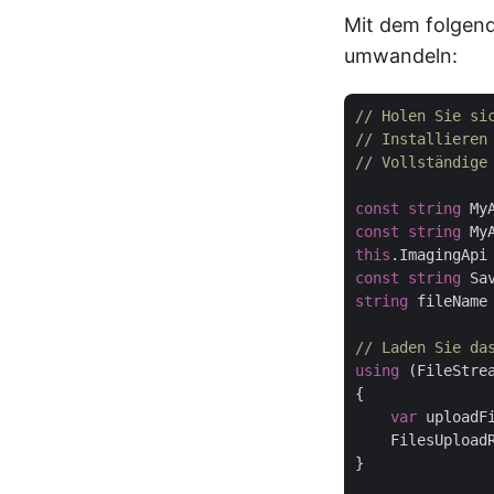
Mit dem folgen
umwandeln:
// Holen Sie si
// Installieren
// Vollständige
const
string
 My
const
string
 My
this
.ImagingApi
const
string
 Sa
string
 fileName
// Laden Sie da
using
 (FileStre
{

var
 uploadF
    FilesUpload
}
