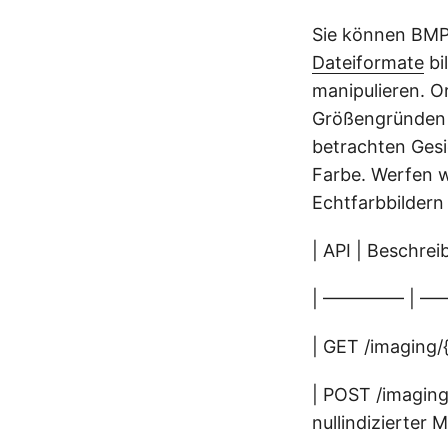
Sie können BMP
Dateiformate
bi
manipulieren. O
Größengründen G
betrachten Gesi
Farbe. Werfen w
Echtfarbbildern
| API | Beschrei
| ————– | —
| GET /imaging/
| POST /imaging
nullindizierter