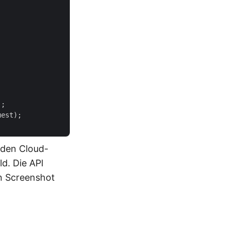
;

est);

 den Cloud-
d. Die API
en Screenshot