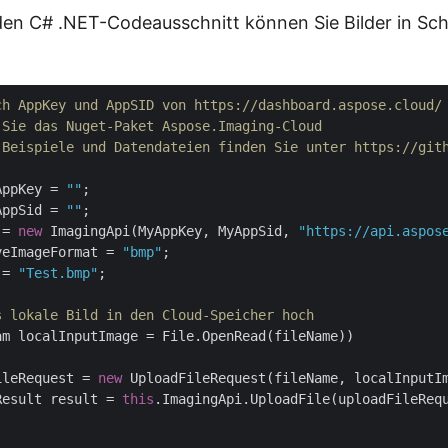
den C# .NET-Codeausschnitt können Sie Bilder in S
ch AppKey und AppSID von https://dashboard.aspose.cloud/
 Sie das Nuget-Paket Aspose.Imaging-Cloud
 Beispiele und Datendateien finden Sie unter https://git
AppKey = 
""
AppSid = 
""
 = 
new
 ImagingApi(MyAppKey, MyAppSid, 
"https://api.aspos
veImageFormat = 
"bmp"
 = 
"Test.bmp"
;

s lokale Bild in den Cloud-Speicher hoch
am localInputImage = File.OpenRead(fileName))

ileRequest = 
new
 UploadFileRequest(fileName, localInputIm
Result result = 
this
.ImagingApi.UploadFile(uploadFileRequ