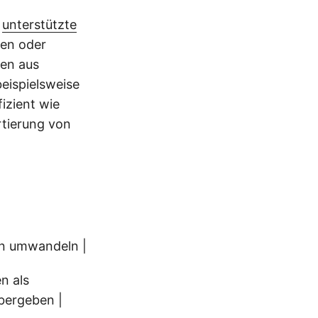
e
unterstützte
ten oder
gen aus
eispielsweise
izient wie
rtierung von
en umwandeln |
n als
übergeben |