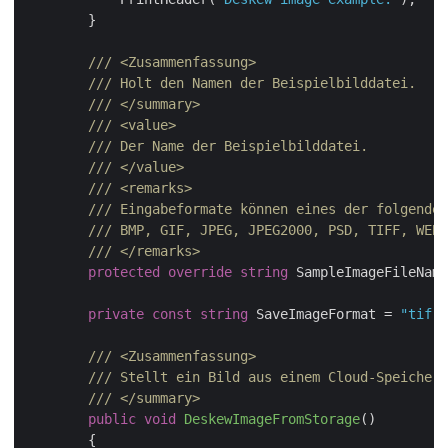
        }

///
<Zusammenfassung>
///
 Holt den Namen der Beispielbilddatei.
///
</summary>
///
<value>
///
 Der Name der Beispielbilddatei.
///
</value>
///
<remarks>
///
 Eingabeformate können eines der folgenden
///
 BMP, GIF, JPEG, JPEG2000, PSD, TIFF, WEBP
///
</remarks>
protected
override
string
 SampleImageFileName
private
const
string
 SaveImageFormat = 
"tif"
;

///
<Zusammenfassung>
///
 Stellt ein Bild aus einem Cloud-Speicher 
///
</summary>
public
void
DeskewImageFromStorage
(
)
        {
