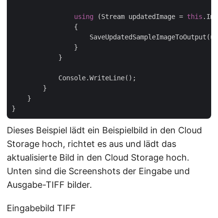
using
 (Stream updatedImage = 
this
.Ima
                {

                    SaveUpdatedSampleImageToOutput(up
                }

            }

            Console.WriteLine();

        }

    }

Dieses Beispiel lädt ein Beispielbild in den Cloud
Storage hoch, richtet es aus und lädt das
aktualisierte Bild in den Cloud Storage hoch.
Unten sind die Screenshots der Eingabe und
Ausgabe-TIFF bilder.
Eingabebild TIFF