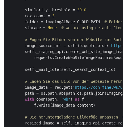
        similarity_threshold = 
30.0
        max_count = 
3
        folder = ImagingAiBase.CLOUD_PATH  
# Folder w
        storage = 
None
# We are using default Cloud 
# Fügen Sie Bilder von der Website zum Suchko
        image_source_url = urllib.quote_plus(
'https:/
        self._imaging_api.create_web_site_image_featu
            requests.CreateWebSiteImageFeaturesReques
        self._wait_idle(self._search_context_id)

# Laden Sie das Bild von der Webseite herunte
        image_data = req.get(
'https://cdn.f1ne.ws/use
        path = os.path.abspath(os.path.join(ImagingAi
with
 open(path, 
"wb"
) 
as
 f:

            f.write(image_data.content)

# Die heruntergeladene Bildgröße anpassen, um
        resized_image = self._imaging_api.create_resi