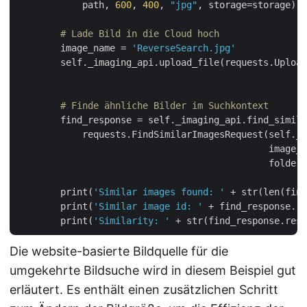
            path, 
600
, 
400
, 
"jpg"
, storage=storage))

# Lade Bild in die Cloud hoch
        image_name = 
'ReverseSearch.jpg'
        self._imaging_api.upload_file(requests.Upload
                                                     
# Finde ähnliche Bilder im Suchkontext
        find_response = self._imaging_api.find_simila
            requests.FindSimilarImagesRequest(self._s
                                              image_i
                                              folder=
        print(
'Similar images found: '
 + str(len(find
        print(
'Similar image id: '
 + find_response.re
        print(
'Similarity: '
 + str(find_response.resu
Die website-basierte Bildquelle für die
umgekehrte Bildsuche wird in diesem Beispiel gut
erläutert. Es enthält einen zusätzlichen Schritt