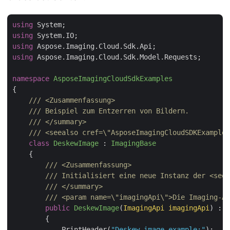
using
using
using
using
 Aspose.Imaging.Cloud.Sdk.Model.Requests;

namespace
AsposeImagingCloudSdkExamples
{

///
<Zusammenfassung>
///
 Beispiel zum Entzerren von Bildern.
///
</summary>
///
<seealso cref=\"AsposeImagingCloudSDKExamples
class
DeskewImage
 : 
ImagingBase
    {

///
<Zusammenfassung>
///
 Initialisiert eine neue Instanz der 
<see 
///
</summary>
///
<param name=\"imagingApi\">
Die Imaging-AP
public
DeskewImage
(
ImagingApi imagingApi
) : 
b
        {

            PrintHeader(
"Deskew image example:"
);
