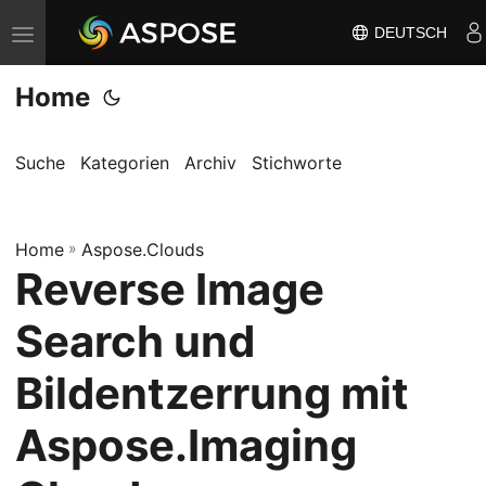
DEUTSCH
N
a
Home
v
i
g
Suche
Kategorien
Archiv
Stichworte
a
t
Home
i
»
Aspose.Clouds
Reverse Image
o
n
Search und
u
m
Bildentzerrung mit
s
Aspose.Imaging
c
h