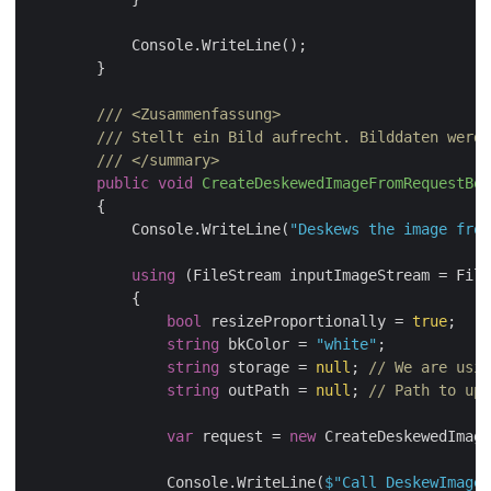
            Console.WriteLine();

        }

///
<Zusammenfassung>
///
 Stellt ein Bild aufrecht. Bilddaten werde
///
</summary>
public
void
CreateDeskewedImageFromRequestBod
        {

            Console.WriteLine(
"Deskews the image from
using
 (FileStream inputImageStream = File
            {

bool
 resizeProportionally = 
true
;

string
 bkColor = 
"white"
;

string
 storage = 
null
; 
// We are usin
string
 outPath = 
null
; 
// Path to upd
var
 request = 
new
 CreateDeskewedImage
                Console.WriteLine(
$"Call DeskewImage 