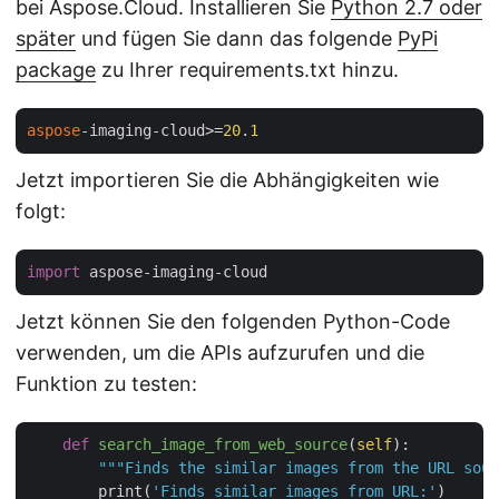
bei Aspose.Cloud. Installieren Sie
Python 2.7 oder
später
und fügen Sie dann das folgende
PyPi
package
zu Ihrer requirements.txt hinzu.
aspose
-imaging-cloud>=
20
.
1
Jetzt importieren Sie die Abhängigkeiten wie
folgt:
import
Jetzt können Sie den folgenden Python-Code
verwenden, um die APIs aufzurufen und die
Funktion zu testen:
def
search_image_from_web_source
(
self
):
"""Finds the similar images from the URL sour
        print(
'Finds similar images from URL:'
)
