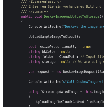
///
<Zusammenfassung>
///
 Entzerren Sie ein vorhandenes Bild und la
///
</summary>
public
void
DeskewImageAndUploadToStorage
(
)
        {

            Console.WriteLine(
"Deskews the image and 
            UploadSampleImageToCloud();

bool
 resizeProportionally = 
true
;

string
 bkColor = 
null
;

string
 folder = CloudPath; 
// Input file 
string
 storage = 
null
; 
// We are using de
var
 request = 
new
 DeskewImageRequest(Samp
            Console.WriteLine(
$"Call DeskewImage with
using
 (Stream updatedImage = 
this
.Imaging
            {

                UploadImageToCloud(GetModifiedSampleI
            }
