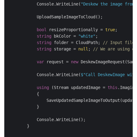
            Console.WriteLine(
"Deskew the image from 
            UploadSampleImageToCloud();

bool
 resizeProportionally = 
true
;

string
 bkColor = 
"white"
;

string
 folder = CloudPath; 
// Input file 
string
 storage = 
null
; 
// We are using de
var
 request = 
new
 DeskewImageRequest(Samp
            Console.WriteLine(
$"Call DeskewImage with
using
 (Stream updatedImage = 
this
.Imaging
            {

                SaveUpdatedSampleImageToOutput(update
            }

            Console.WriteLine();

        }
