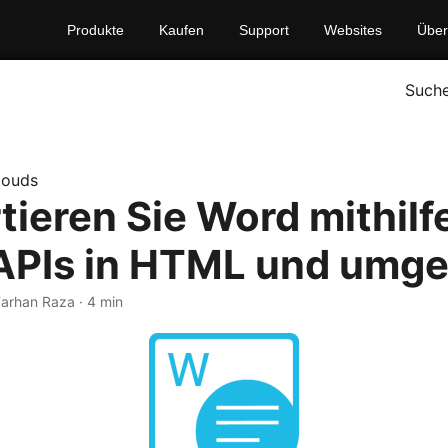
Produkte
Kaufen
Support
Websites
Über
Such
louds
tieren Sie Word mithilf
PIs in HTML und umge
Farhan Raza · 4 min