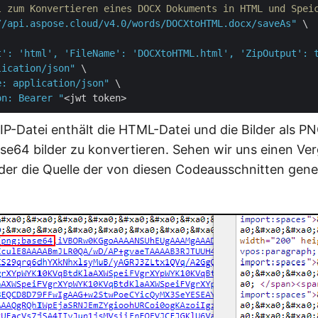
l zum Konvertieren eines DOCX Dokuments in HTML und Spei
//api.aspose.cloud/v4.0/words/DOCXtoHTML.docx/saveAs"
 \

t': 'html', 'FileName': 'DOCXtoHTML.html', 'ZipOutput': 
lication/json"
 \

e: application/json"
 \

on: Bearer "
IP-Datei enthält die HTML-Datei und die Bilder als P
ase64 bilder zu konvertieren. Sehen wir uns einen Ver
der die Quelle der von diesen Codeausschnitten gen