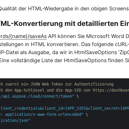
Qualität der HTML-Wiedergabe in den obigen Screen
L-Konvertierung mit detaillierten Ei
rds/{name}/saveAs
API können Sie Microsoft Word 
instellungen in HTML konvertieren. Das folgende cURL-
IP-Datei als Ausgabe, da wir in HtmlSaveOptions ‘ZipOu
Eine vollständige Liste der HtmlSaveOptions finden Si
ch zuerst ein JSON Web Token zur Authentifizierung
ch den App-Schlüssel und die App-SID von https://dashboa
//api.aspose.cloud/connect/token"
 \

client_credentials&client_id=[APP_SID]&client_secret=[AP
e: application/x-www-form-urlencoded"
 \

lication/json"