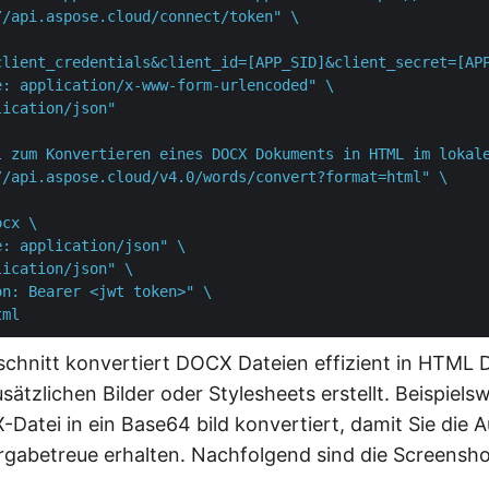
//api.aspose.cloud/connect/token" \

client_credentials&client_id=[APP_SID]&client_secret=[APP
: application/x-www-form-urlencoded" \

lication/json"
l zum Konvertieren eines DOCX Dokuments in HTML im lokal
//api.aspose.cloud/v4.0/words/convert?format=html" \

cx \

: application/json" \

ication/json" \

n: Bearer <jwt token>" \

tml
chnitt konvertiert DOCX Dateien effizient in HTML D
ätzlichen Bilder oder Stylesheets erstellt. Beispiels
-Datei in ein Base64 bild konvertiert, damit Sie die 
gabetreue erhalten. Nachfolgend sind die Screensho