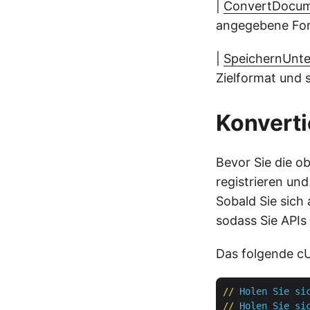
|
ConvertDocu
angegebene For
|
SpeichernUnte
Zielformat und s
Konvert
Bevor Sie die o
registrieren un
Sobald Sie sich
sodass Sie API
Das folgende cU
//
Holen Sie si
//
Holen Sie si