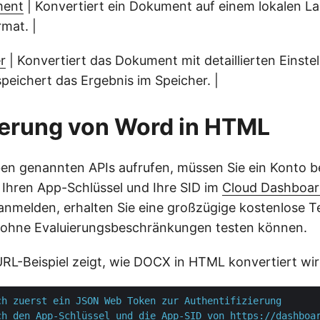
ment
| Konvertiert ein Dokument auf einem lokalen La
mat. |
r
| Konvertiert das Dokument mit detaillierten Einste
peichert das Ergebnis im Speicher. |
ierung von Word in HTML
ben genannten APIs aufrufen, müssen Sie ein Konto b
d Ihren App-Schlüssel und Ihre SID im
Cloud Dashboa
 anmelden, erhalten Sie eine großzügige kostenlose T
s ohne Evaluierungsbeschränkungen testen können.
RL-Beispiel zeigt, wie DOCX in HTML konvertiert wir
ch zuerst ein JSON Web Token zur Authentifizierung
ch den App-Schlüssel und die App-SID von https://dashboa