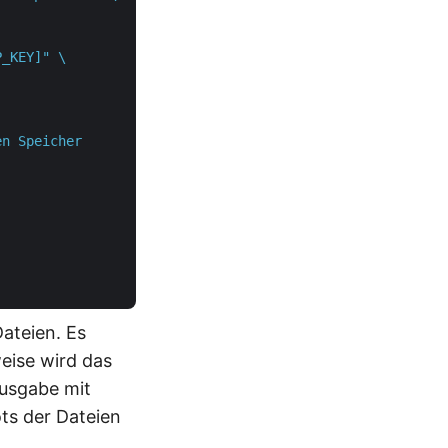
_KEY]" \

en Speicher
ateien. Es
weise wird das
Ausgabe mit
ts der Dateien