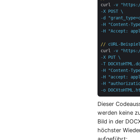
curl
-v "https:
-X POST \

-d "grant_type=
-H "Content-Type
-H "Accept: app
//
cURL-Beispie
curl
-v "https:
-X PUT \

-T DOCXtoHTML.do
-H "Content-Type
-H "accept: appl
-H "authorizatio
-o DOCXtoHTML.h
Dieser Codeauss
werden keine zus
Bild in der DOCX
höchster Wieder
aufgeführt: