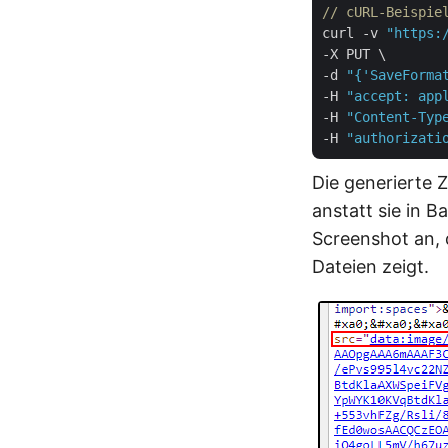
// cURL-Beispie
curl -v 
"https:
-X PUT \

-d 
"{'SaveForma
-H 
"accept: app
-H 
"Content-Typ
-H 
"authorizati
Die generierte Z
anstatt sie in B
Screenshot an, 
Dateien zeigt.