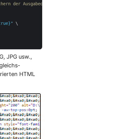
chern der Ausgabedateien als ZIP
true}"
 \

NG, JPG usw.,
gleichs-
erierten HTML