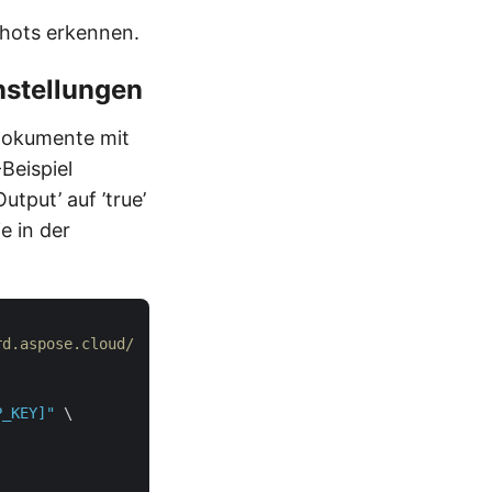
shots erkennen.
nstellungen
Dokumente mit
Beispiel
tput’ auf ’true’
e in der
rd.aspose.cloud/
P_KEY]"
 \
