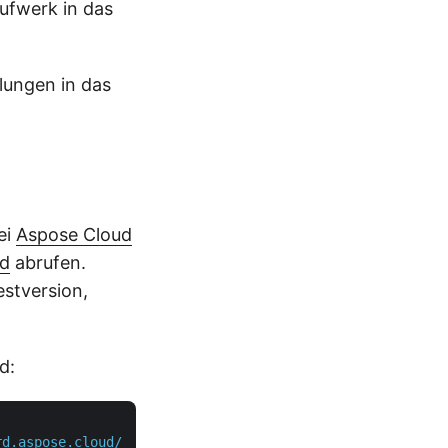
ufwerk in das
llungen in das
ei
Aspose Cloud
rd
abrufen.
estversion,
d:
rd.aspose.cloud/