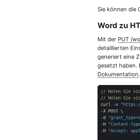
Sie können die 
Word zu HTM
Mit der
PUT /wo
detaillierten E
generiert eine Z
gesetzt haben. 
Dokumentation
.
// Holen Sie si
// Holen Sie si
curl -v 
"https:
-X POST \

-d 
"grant_type=
-H 
"Content-Typ
-H 
"Accept: app