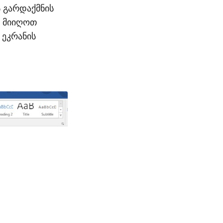
ს გარდაქმნის
თ მიიღოთ
 ეკრანის