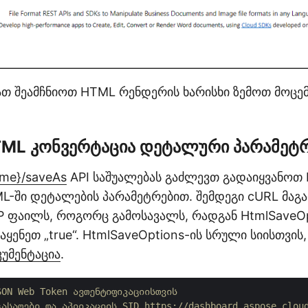
ათ შეამჩნიოთ HTML რენდერის ხარისხი ზემოთ მოცე
TML კონვერტაცია დეტალური პარამეტ
me}/saveAs
API საშუალებას გაძლევთ გადაიყვანოთ 
L-ში დეტალების პარამეტრებით. შემდეგი cURL მაგ
IP ფაილს, როგორც გამოსავალს, რადგან HtmlSaveOp
ვაყენეთ „true“. HtmlSaveOptions-ის სრული სიისთვის
უმენტაცია
.
SON Web Token ავთენტიფიკაციისთვის
გასაღები და აპლიკაციის SID https://dashboard.aspose.clou