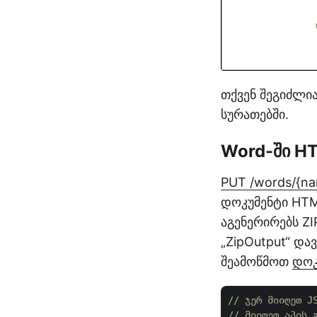
თქვენ შეგიძლი
სურათებში.
Word-ში H
PUT /words/{na
დოკუმენტი HTM
აგენერირებს Z
„ZipOutput“ და
შეამოწმოთ
დოკ
// ჯერ მიიღეთ J
// მიიღეთ აპის 