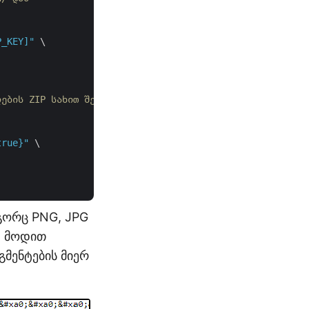
P_KEY]"
 \

ლების ZIP სახით შესანახად
true}"
 \

გორც PNG, JPG
დ. მოდით
გმენტების მიერ