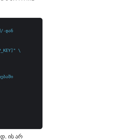
d/-დან
_KEY]" \

რებაში
დ. ის არ