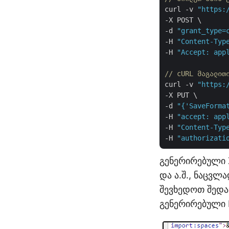
curl -v 
"https:
-X POST \

-d 
"grant_type=
-H 
"Content-Typ
-H 
"Accept: app
// cURL მაგალით
curl -v 
"https:
-X PUT \

-d 
"{'SaveForma
-H 
"accept: app
-H 
"Content-Typ
-H 
"authorizati
გენერირებული 
და ა.შ., ნაცვლ
შევხედოთ შედა
გენერირებული 