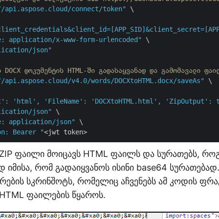
//api.aspose.cloud/connect/token"
 \

client_credentials&client_id=[APP_SID]&client_secret=[AP
e: application/x-www-form-urlencoded"
 \

lication/json"
ი DOCX დოკუმენტის HTML-ში გადასაყვანად და გამომავალი ფაი
//api.aspose.cloud/v4.0/words/DOCXtoHTML.docx/saveAs"
 \

t': 'html', 'FileName': 'DOCXtoHTML.html', 'ZipOutput': 
lication/json"
 \

e: application/json"
 \

on: Bearer "
ZIP ფაილი მოიცავს HTML ფაილს და სურათებს, რო
ად იმისა, რომ გადაიყვანოს ისინი base64 სურათება
რების სკრინშოტს, რომელიც აჩვენებს ამ კოდის ფრა
HTML ფაილების წყაროს.