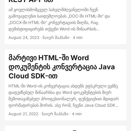
ამ ყოვლისმომცველ სახელმძღვანელოში ჩვენ
გამოვავლენთ საიდუმლოებას „DOC-ში HTML-ში“ და
„DOCX-ში HTML-ში“ კონვერტაციის მიღმა, რაც
დემისტიფიცირებს თქვენი Word-ის შინაარსის
შეუფერხებლად გადაქცევის პროცესს ვებ-თავსებად HTML
August 24, 2023
· ნაიერ შაჰბაზი · 4 min
ფორმატში. მიუხედავად იმისა, გამოცდილი
პროფესიონალი ხართ თუ დამწყები, ჩვენი ნაბიჯ-ნაბიჯ
მიდგომა დაგეხმარებათ „Word-ის HTML-ზე ონლაინ
მარტივი HTML-ში Word
გადაქცევის“ სირთულეებში.
დოკუმენტის კონვერტაცია Java
Cloud SDK-ით
HTML-ში Word-ის კონვერტაცია ახდენს უფსკრული ვებზე
დაფუძნებულ შინაარსსა და Word დოკუმენტების მიერ
შემოთავაზებულ პროფესიონალურ, ფუნქციებით მდიდარ
ფორმატირებას შორის. ასე რომ, ჩვენი Java Cloud SDK
ამარტივებს ამ პროცესს, რაც საშუალებას აძლევს
August 21, 2022
· ნაიერ შაჰბაზი · 4 min
დეველოპერებს ძალისხმევის გარეშე თარგმნონ HTML
შინაარსი ფორმატში, რომელიც ხელს უწყობს დეტალურ
დოკუმენტაციას, ანგარიშებს და სხვა ბიზნეს კომუნიკაციას.