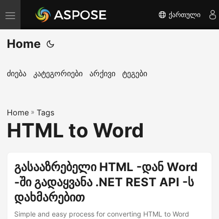
ქართული
T
o
Home
g
g
l
ძიება
კატეგორიები
არქივი
ტეგები
e
n
Home
a
»
Tags
HTML to Word
v
i
g
გასააზრებელი HTML -დან Word
a
-ში გადაყვანა .NET REST API -ს
t
i
დახმარებით
o
Simple and easy process for converting HTML to Word