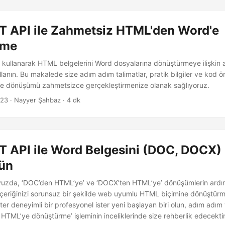
T API ile Zahmetsiz HTML'den Word'e
rme
kullanarak HTML belgelerini Word dosyalarına dönüştürmeye ilişkin ay
anın. Bu makalede size adım adım talimatlar, pratik bilgiler ve kod ö
 dönüşümü zahmetsizce gerçekleştirmenize olanak sağlıyoruz.
023
· Nayyer Şahbaz · 4 dk
T API ile Word Belgesini (DOC, DOCX)
ün
vuzda, ‘DOC’den HTML’ye’ ve ‘DOCX’ten HTML’ye’ dönüşümlerin ardınd
içeriğinizi sorunsuz bir şekilde web uyumlu HTML biçimine dönüştürm
ster deneyimli bir profesyonel ister yeni başlayan biri olun, adım adım
 HTML’ye dönüştürme’ işleminin inceliklerinde size rehberlik edecektir