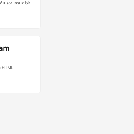
uğu sorunsuz bir
Tam
bi HTML