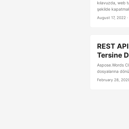
kılavuzda, web t
şekilde kapatmak 
August 17, 2022
·
REST API'
Tersine 
Aspose.Words Cl
dosyalarına dönüş
February 28, 202