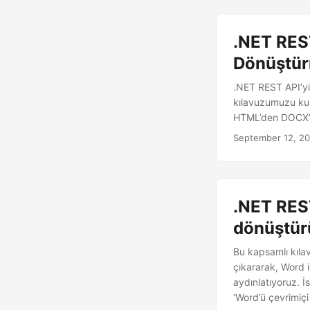
.NET RES
Dönüştü
.NET REST API’yi 
kılavuzumuzu kull
HTML’den DOCX’e
September 12, 2
.NET RES
dönüştür
Bu kapsamlı kıla
çıkararak, Word 
aydınlatıyoruz. İ
‘Word’ü çevrimiçi