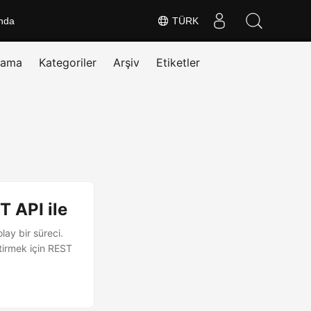
nda
TÜRK
rama
Kategoriler
Arşiv
Etiketler
 API ile
ay bir süreci.
tirmek için REST