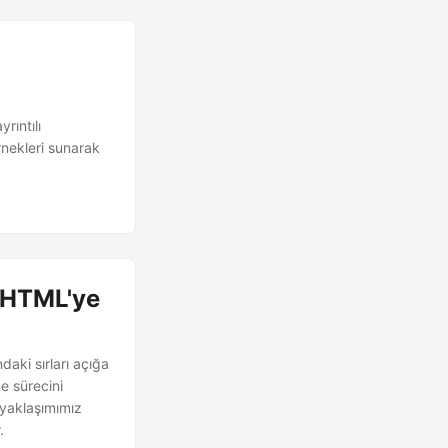
rıntılı
rnekleri sunarak
 HTML'ye
aki sırları açığa
e sürecini
 yaklaşımımız
.