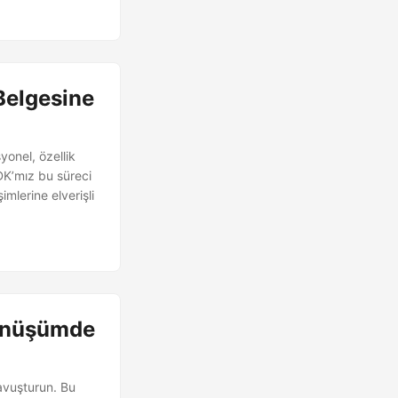
Belgesine
onel, özellik
DK’mız bu süreci
şimlerine elverişli
Dönüşümde
avuşturun. Bu