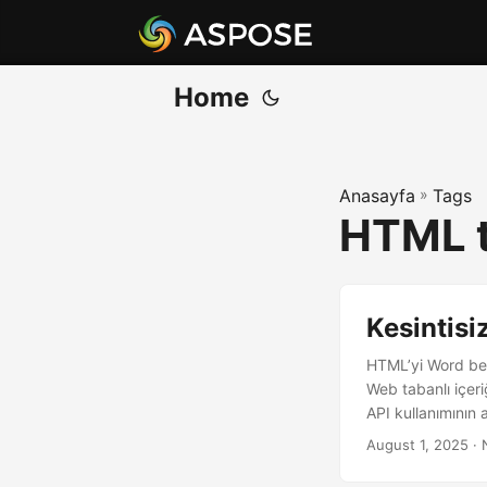
Home
Anasayfa
»
Tags
HTML 
Kesintis
HTML’yi Word bel
Web tabanlı içeri
API kullanımının a
August 1, 2025
· 