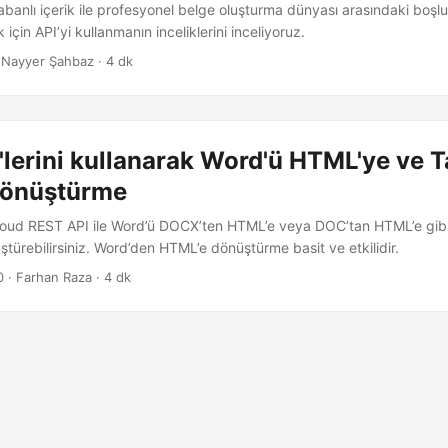
abanlı içerik ile profesyonel belge oluşturma dünyası arasındaki boşl
için API’yi kullanmanın inceliklerini inceliyoruz.
 Nayyer Şahbaz · 4 dk
lerini kullanarak Word'ü HTML'ye ve 
Dönüştürme
oud REST API ile Word’ü DOCX’ten HTML’e veya DOC’tan HTML’e gi
türebilirsiniz. Word’den HTML’e dönüştürme basit ve etkilidir.
0
· Farhan Raza · 4 dk