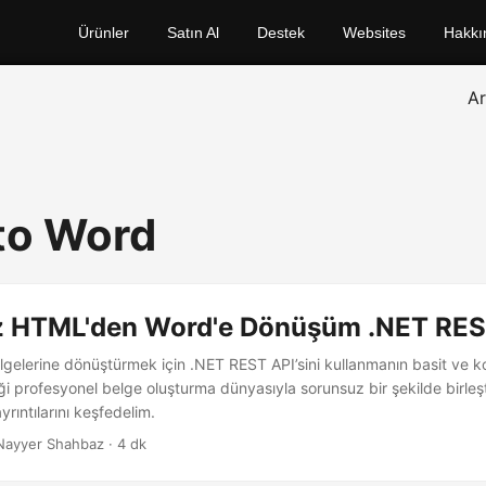
Ürünler
Satın Al
Destek
Websites
Hakkı
A
to Word
iz HTML'den Word'e Dönüşüm .NET REST
gelerine dönüştürmek için .NET REST API’sini kullanmanın basit ve kol
ği profesyonel belge oluşturma dünyasıyla sorunsuz bir şekilde birleş
yrıntılarını keşfedelim.
Nayyer Shahbaz · 4 dk