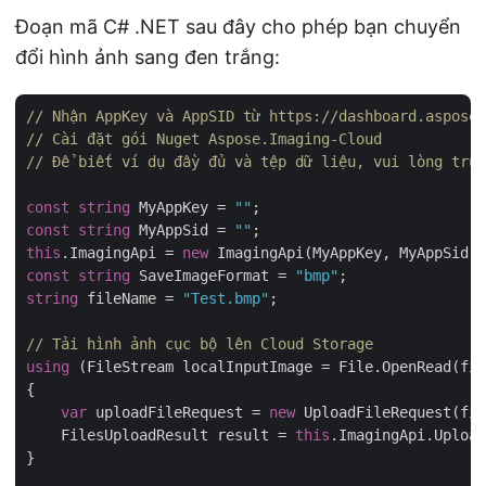
Đoạn mã C# .NET sau đây cho phép bạn chuyển
đổi hình ảnh sang đen trắng:
// Nhận AppKey và AppSID từ https://dashboard.aspose.
// Cài đặt gói Nuget Aspose.Imaging-Cloud
// Để biết ví dụ đầy đủ và tệp dữ liệu, vui lòng truy
const
string
 MyAppKey = 
""
const
string
 MyAppSid = 
""
this
.ImagingApi = 
new
 ImagingApi(MyAppKey, MyAppSid, 
const
string
 SaveImageFormat = 
"bmp"
string
 fileName = 
"Test.bmp"
;

// Tải hình ảnh cục bộ lên Cloud Storage
using
 (FileStream localInputImage = File.OpenRead(fil
{

var
 uploadFileRequest = 
new
 UploadFileRequest(fil
    FilesUploadResult result = 
this
.ImagingApi.Upload
}
