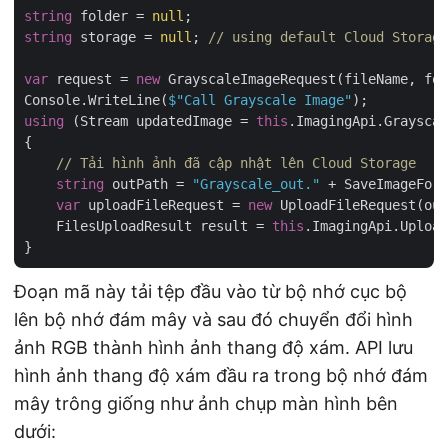
string
 folder = 
null
string
 storage = 
null
; 
// using default Cloud Storage
var
 request = 
new
 GrayscaleImageRequest(fileName, fol
Console.WriteLine(
$"Call Grayscale Image"
using
 (Stream updatedImage = 
this
.ImagingApi.Grayscal
{

// Tải hình ảnh đã cập nhật lên Cloud Storage
string
 outPath = 
"Grayscale_out."
 + SaveImageForm
var
 uploadFileRequest = 
new
 UploadFileRequest(out
    FilesUploadResult result = 
this
.ImagingApi.Upload
Đoạn mã này tải tệp đầu vào từ bộ nhớ cục bộ
lên bộ nhớ đám mây và sau đó chuyển đổi hình
ảnh RGB thành hình ảnh thang độ xám. API lưu
hình ảnh thang độ xám đầu ra trong bộ nhớ đám
mây trông giống như ảnh chụp màn hình bên
dưới: