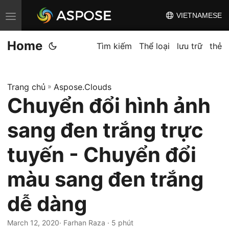
VIETNAMESE
C
h
Home
u
Tìm kiếm
Thể loại
lưu trữ
thẻ
y
ể
Trang chủ
»
Aspose.Clouds
n
Chuyển đổi hình ảnh
đ
ổ
sang đen trắng trực
i
đ
tuyến - Chuyển đổi
i
màu sang đen trắng
ề
u
dễ dàng
h
ư
March 12, 2020
· Farhan Raza · 5 phút