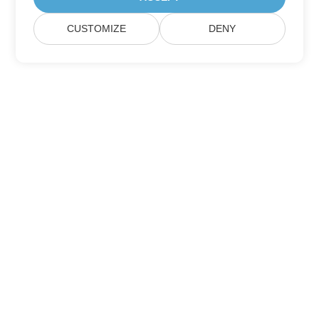
CUSTOMIZE
DENY
Trang Chủ
Các Sản Phẩm
Bản Phát Hành Mới
Giá Cả
Tài Liệu