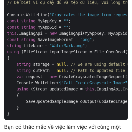
// Để biết ví dụ đầy đủ và tệp dữ liệu, vui lòng truy
Console.WriteLine(
"Grayscales the image from request 
const
string
 MyAppKey = 
""
const
string
 MyAppSid = 
""
this
.ImagingApi = 
new
 ImagingApi(MyAppKey, MyAppSid, 
const
string
 SaveImageFormat = 
"png"
string
 fileName = 
"WaterMark.png"
using
 (FileStream inputImageStream = File.OpenRead(Im
{

string
 storage = 
null
; 
// We are using default Cl
string
 outPath = 
null
; 
// Path to updated file (i
var
 request = 
new
 CreateGrayscaledImageRequest(in
    Console.WriteLine(
$"Call CreateGrayscale Image"
);

using
 (Stream updatedImage = 
this
.ImagingApi.Crea
    {

        SaveUpdatedSampleImageToOutput(updatedImage, 
    }

Bạn có thắc mắc về việc làm việc với cùng một