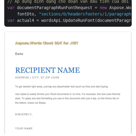
// Áp dụng định dạng cho đoạn văn đầu tiên của đối tư
var
 documentParagraphRunFontRequest = 
new
 Aspose.Word
    fontDto, 
"sections/0/headersfooters/1/paragraphs/
var