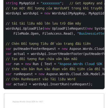
string
 MyAppSid = 
"xxxxxxxxx"
;   
// Get AppKey and Ap
// tạo một đối tượng của WordsAPI trong khi truyền th
WordsApi wordsApi = 
new
 WordsApi(MyAppKey, MyAppSid);

// tải tài liệu mẫu lên lưu trữ đám mây
wordsApi.UploadFile(
new
 UploadFileRequest(
new
 System.
    FileMode.Open, FileAccess.Read), 
"BusinessLetter.
// Chèn Đối tượng Tiêu đề vào trang đầu tiên
var
 putHeaderFooterRequest = 
new
 Aspose.Words.Cloud.S
var
// Tạo đối tượng Run chứa văn bản mẫu
var
 run = 
new
 Run { Text = 
"Aspose.Words Cloud SDK fo
// thêm văn bản Run vào đoạn văn đầu tiên của đối tượ
var
 runRequest = 
new
 Aspose.Words.Cloud.Sdk.Model.Req
// Chèn RunRequest vào Tài liệu Word
var