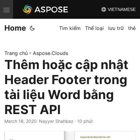
VIETNAMESE
C
h
Home
u
Tìm kiếm
Thể loại
lưu trữ
thẻ
y
ể
Trang chủ
»
Aspose.Clouds
n
Thêm hoặc cập nhật
đ
ổ
Header Footer trong
i
đ
tài liệu Word bằng
i
REST API
ề
u
March 18, 2020
· Nayyer Shahbaz · 10 phút
h
ư