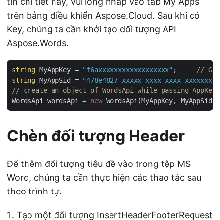
tin chi tiết này, vui lòng nhấp vào tab My Apps
trên
bảng điều khiển Aspose.Cloud
. Sau khi có
Key, chúng ta cần khởi tạo đối tượng API
Aspose.Words.
string
 MyAppKey = 
"f6axxxxxxxxxxxxxxxxxx"
;     
// Get
string
 MyAppSid = 
"478e4827-xxxxx-xxxx-xxxx-xxxxxxx"
;
// create an object of WordsApi while passing AppKey 
WordsApi wordsApi = 
new
Chèn đối tượng Header
Để thêm đối tượng tiêu đề vào trong tệp MS
Word, chúng ta cần thực hiện các thao tác sau
theo trình tự.
Tạo một đối tượng InsertHeaderFooterRequest