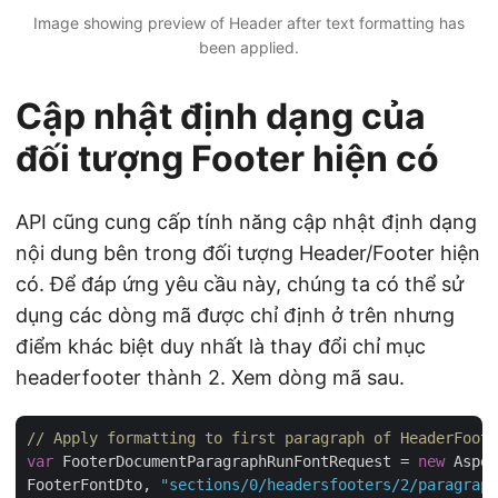
Image showing preview of Header after text formatting has
been applied.
Cập nhật định dạng của
đối tượng Footer hiện có
API cũng cung cấp tính năng cập nhật định dạng
nội dung bên trong đối tượng Header/Footer hiện
có. Để đáp ứng yêu cầu này, chúng ta có thể sử
dụng các dòng mã được chỉ định ở trên nhưng
điểm khác biệt duy nhất là thay đổi chỉ mục
headerfooter thành 2. Xem dòng mã sau.
// Apply formatting to first paragraph of HeaderFoote
var
 FooterDocumentParagraphRunFontRequest = 
new
 Aspos
FooterFontDto, 
"sections/0/headersfooters/2/paragraph