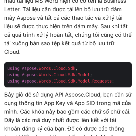
mẫu tài liệu MS Word hiện có có tên là Business
Letter. Tài liệu cần được tải lên bộ lưu trữ đám
mây Aspose và tất cả các thao tác và xử lý tài
liệu sẽ được thực hiện trên đám mây. Sau khi tất
cả quá trình xử lý hoàn tất, chúng tôi cũng có thể
tải xuống bản sao tệp kết quả từ bộ lưu trữ
Cloud.
using
Aspose
.Words
.Cloud
.Sdk
using
Aspose
.Words
.Cloud
.Sdk
.Model
using
Aspose
.Words
.Cloud
.Sdk
.Model
.Requests
Bây giờ để sử dụng API Aspose.Cloud, bạn cần sử
dụng thông tin App Key và App SID trong mã của
mình. Các khóa này bao gồm các chữ số chữ cái.
Đây là các mã duy nhất được liên kết với tài
khoản đăng ký của bạn. Để có được các thông