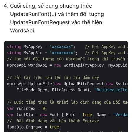
Cuối cùng, sử dụng phương thức
UpdateRunFont(..) và thêm đối tượng
UpdateRunFontRequest vào thể hiện
WordsApi.
string
 MyAppKey = 
"xxxxxxxx"
;    
// Get AppKey and Ap
string
 MyAppSid = 
"xxxxxxxxx"
;   
// Get AppKey and Ap
// tạo một đối tượng của WordsAPI trong khi truyền th
WordsApi wordsApi = 
new
 WordsApi(MyAppKey, MyAppSid);

// tải tài liệu mẫu lên lưu trữ đám mây
wordsApi.UploadFile(
new
 UploadFileRequest(
new
 System.
    FileMode.Open, FileAccess.Read), 
"BusinessLetter.
// Bước tiếp theo là thiết lập định dạng của Đối tượn
var
 runIndex = 
0
var
 fontDto = 
new
 Font { Bold = 
true
, Name = 
"Verdana
//  Đặt định dạng văn bản thành Engrave
fontDto.Engrave = 
true