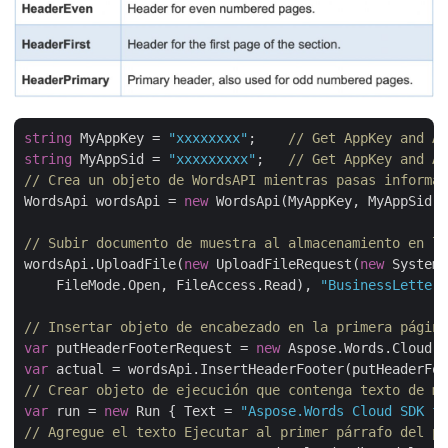
string
 MyAppKey = 
"xxxxxxxx"
;    
// Get AppKey and Ap
string
 MyAppSid = 
"xxxxxxxxx"
;   
// Get AppKey and Ap
// Crea un objeto de WordsAPI mientras pasas informac
WordsApi wordsApi = 
new
 WordsApi(MyAppKey, MyAppSid);

// Subir documento de muestra al almacenamiento en la
wordsApi.UploadFile(
new
 UploadFileRequest(
new
 System.
    FileMode.Open, FileAccess.Read), 
"BusinessLetter.
// Insertar objeto de encabezado en la primera página
var
 putHeaderFooterRequest = 
new
 Aspose.Words.Cloud.S
var
// Crear objeto de ejecución que contenga texto de mu
var
 run = 
new
 Run { Text = 
"Aspose.Words Cloud SDK fo
// Agregue el texto Ejecutar al primer párrafo del pr