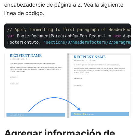
encabezado/pie de página a 2. Vea la siguiente
línea de código.
// Apply formatting to first paragraph of HeaderFoote
var
 FooterDocumentParagraphRunFontRequest = 
new
 Aspos
FooterFontDto, 
"sections/0/headersfooters/2/paragraph
Agregar información de