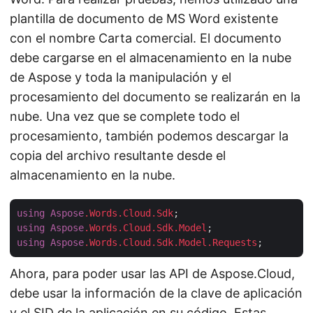
plantilla de documento de MS Word existente
con el nombre Carta comercial. El documento
debe cargarse en el almacenamiento en la nube
de Aspose y toda la manipulación y el
procesamiento del documento se realizarán en la
nube. Una vez que se complete todo el
procesamiento, también podemos descargar la
copia del archivo resultante desde el
almacenamiento en la nube.
using
Aspose
.Words
.Cloud
.Sdk
using
Aspose
.Words
.Cloud
.Sdk
.Model
using
Aspose
.Words
.Cloud
.Sdk
.Model
.Requests
Ahora, para poder usar las API de Aspose.Cloud,
debe usar la información de la clave de aplicación
y el SID de la aplicación en su código. Estas