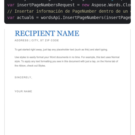
var
 insertPageNumbersRequest = 
new
 Aspose.Words.Cloud
// Insertar información de PageNumber dentro de un do
var