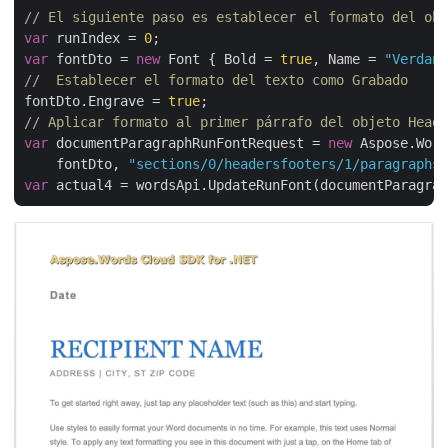
// El siguiente paso es establecer el formato del obj
var
 runIndex = 
0
var
 fontDto = 
new
 Font { Bold = 
true
, Name = 
"Verdana
//  Establecer el formato del texto como Grabado
fontDto.Engrave = 
true
// Aplicar formato al primer párrafo del objeto Heade
var
 documentParagraphRunFontRequest = 
new
 Aspose.Word
    fontDto, 
"sections/0/headersfooters/1/paragraphs/
var