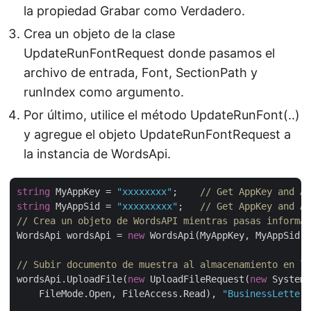
la propiedad Grabar como Verdadero.
Crea un objeto de la clase
UpdateRunFontRequest donde pasamos el
archivo de entrada, Font, SectionPath y
runIndex como argumento.
Por último, utilice el método UpdateRunFont(..)
y agregue el objeto UpdateRunFontRequest a
la instancia de WordsApi.
string
 MyAppKey = 
"xxxxxxxx"
;    
// Get AppKey and Ap
string
 MyAppSid = 
"xxxxxxxxx"
;   
// Get AppKey and Ap
// Crea un objeto de WordsAPI mientras pasas informac
WordsApi wordsApi = 
new
 WordsApi(MyAppKey, MyAppSid);

// Subir documento de muestra al almacenamiento en la
wordsApi.UploadFile(
new
 UploadFileRequest(
new
 System.
    FileMode.Open, FileAccess.Read), 
"BusinessLetter.