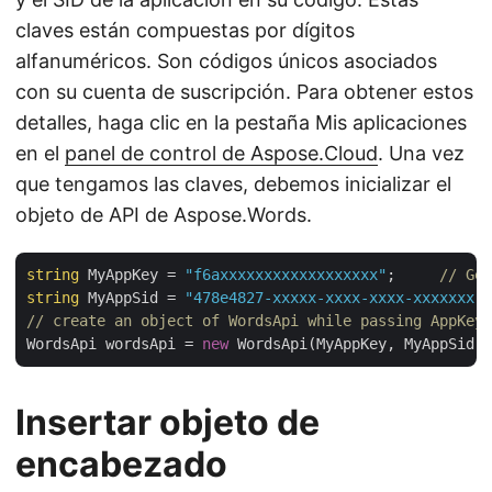
claves están compuestas por dígitos
alfanuméricos. Son códigos únicos asociados
con su cuenta de suscripción. Para obtener estos
detalles, haga clic en la pestaña Mis aplicaciones
en el
panel de control de Aspose.Cloud
. Una vez
que tengamos las claves, debemos inicializar el
objeto de API de Aspose.Words.
string
 MyAppKey = 
"f6axxxxxxxxxxxxxxxxxx"
;     
// Get
string
 MyAppSid = 
"478e4827-xxxxx-xxxx-xxxx-xxxxxxx"
;
// create an object of WordsApi while passing AppKey 
WordsApi wordsApi = 
new
Insertar objeto de
encabezado