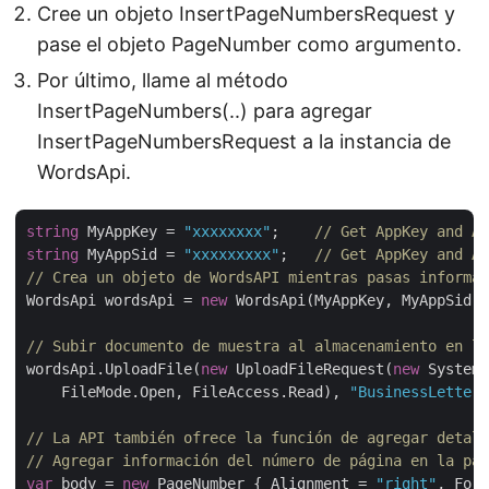
Cree un objeto InsertPageNumbersRequest y
pase el objeto PageNumber como argumento.
Por último, llame al método
InsertPageNumbers(..) para agregar
InsertPageNumbersRequest a la instancia de
WordsApi.
string
 MyAppKey = 
"xxxxxxxx"
;    
// Get AppKey and Ap
string
 MyAppSid = 
"xxxxxxxxx"
;   
// Get AppKey and Ap
// Crea un objeto de WordsAPI mientras pasas informac
WordsApi wordsApi = 
new
 WordsApi(MyAppKey, MyAppSid);

// Subir documento de muestra al almacenamiento en la
wordsApi.UploadFile(
new
 UploadFileRequest(
new
 System.
    FileMode.Open, FileAccess.Read), 
"BusinessLetter.
// La API también ofrece la función de agregar detall
// Agregar información del número de página en la par
var
 body = 
new
 PageNumber { Alignment = 
"right"
, Form