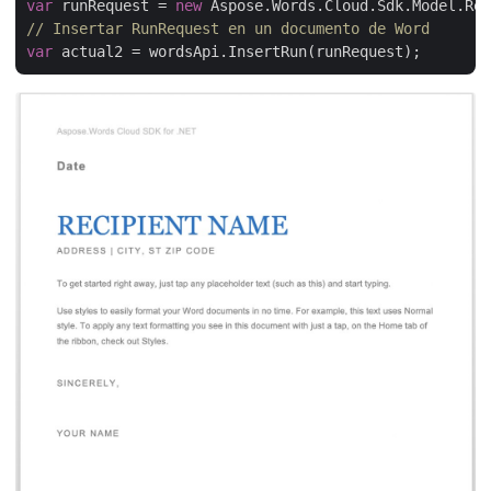
var
 runRequest = 
new
 Aspose.Words.Cloud.Sdk.Model.Req
// Insertar RunRequest en un documento de Word
var