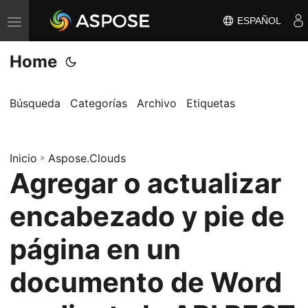
ESPAÑOL
A
l
Home
t
e
r
Búsqueda
Categorías
Archivo
Etiquetas
n
a
Inicio
r
»
Aspose.Clouds
Agregar o actualizar
n
a
encabezado y pie de
v
e
página en un
g
documento de Word
a
c