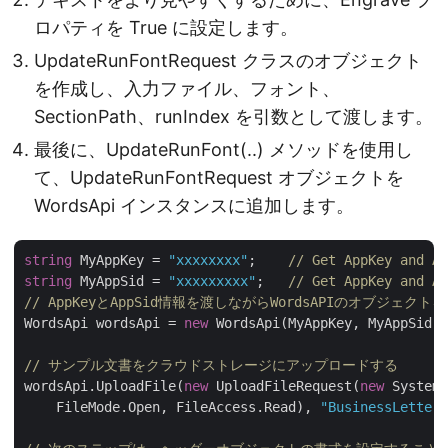
ロパティを True に設定します。
UpdateRunFontRequest クラスのオブジェクト
を作成し、入力ファイル、フォント、
SectionPath、runIndex を引数として渡します。
最後に、UpdateRunFont(..) メソッドを使用し
て、UpdateRunFontRequest オブジェクトを
WordsApi インスタンスに追加します。
string
 MyAppKey = 
"xxxxxxxx"
;    
// Get AppKey and Ap
string
 MyAppSid = 
"xxxxxxxxx"
;   
// Get AppKey and Ap
// AppKeyとAppSid情報を渡しながらWordsAPIのオブジェクト
WordsApi wordsApi = 
new
 WordsApi(MyAppKey, MyAppSid);

// サンプル文書をクラウドストレージにアップロードする
wordsApi.UploadFile(
new
 UploadFileRequest(
new
 System.
    FileMode.Open, FileAccess.Read), 
"BusinessLetter.