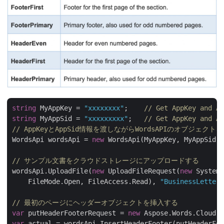
string
 MyAppKey = 
"xxxxxxxx"
;    
// Get AppKey and Ap
string
 MyAppSid = 
"xxxxxxxxx"
;   
// Get AppKey and Ap
// AppKeyとAppSid情報を渡しながらWordsAPIのオブジェクト
WordsApi wordsApi = 
new
 WordsApi(MyAppKey, MyAppSid);

// サンプル文書をクラウドストレージにアップロードする
wordsApi.UploadFile(
new
 UploadFileRequest(
new
 System.
    FileMode.Open, FileAccess.Read), 
"BusinessLetter.
// 最初のページにヘッダーオブジェクトを挿入する
var
 putHeaderFooterRequest = 
new
 Aspose.Words.Cloud.S
var