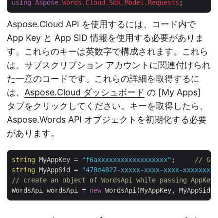
using
Aspose
.Words
.Cloud
.Sdk
.Model
.Requests
Aspose.Cloud API を使用するには、コード内で
App Key と App SID 情報を使用する必要がありま
す。これらのキーは英数字で構成されます。これら
は、サブスクリプション アカウントに関連付けられ
た一意のコードです。これらの詳細を取得するに
は、
Aspose.Cloud ダッシュボード
の [My Apps]
タブをクリックしてください。キーを取得したら、
Aspose.Words API オブジェクトを初期化する必要
があります。
string
 MyAppKey = 
"f6axxxxxxxxxxxxxxxxxx"
;     
// Get
string
 MyAppSid = 
"478e4827-xxxxx-xxxx-xxxx-xxxxxxx"
;
// create an object of WordsApi while passing AppKey 
WordsApi wordsApi = 
new