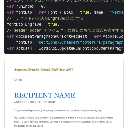
// 次のステップは、ヘッダーオブジェクトの書式を設定すること
var
 runIndex = 
0
var
 fontDto = 
new
 Font { Bold = 
true
, Name = 
"Verdana
//  テキストの書式をEngraveに設定する
fontDto.Engrave = 
true
// HeaderFooter オブジェクトの最初の段落に書式を適用する
var
 documentParagraphRunFontRequest = 
new
 Aspose.Word
    fontDto, 
"sections/0/headersfooters/1/paragraphs/
var