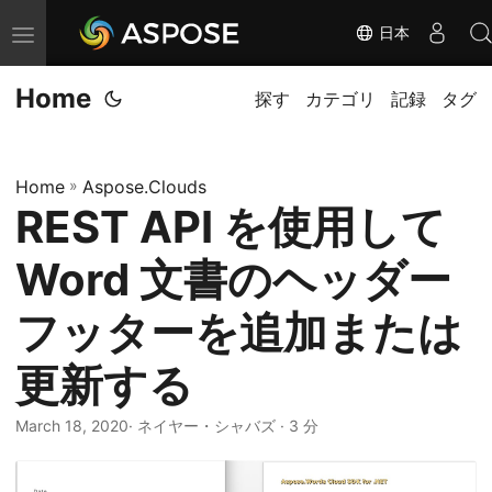
日本
ナ
ビ
Home
ゲ
探す
カテゴリ
記録
タグ
ー
シ
Home
»
Aspose.Clouds
ョ
REST API を使用して
ン
の
Word 文書のヘッダー
切
り
フッターを追加または
替
更新する
え
March 18, 2020
· ネイヤー・シャバズ · 3 分