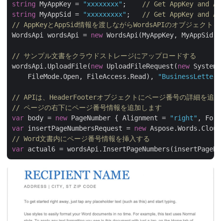
string
 MyAppKey = 
"xxxxxxxx"
;    
// Get AppKey and Ap
string
 MyAppSid = 
"xxxxxxxxx"
;   
// Get AppKey and Ap
// AppKeyとAppSid情報を渡しながらWordsAPIのオブジェクト
WordsApi wordsApi = 
new
 WordsApi(MyAppKey, MyAppSid);

// サンプル文書をクラウドストレージにアップロードする
wordsApi.UploadFile(
new
 UploadFileRequest(
new
 System.
    FileMode.Open, FileAccess.Read), 
"BusinessLetter.
// APIは、HeaderFooterオブジェクトにページ番号の詳細
// ページの右下にページ番号情報を追加します
var
 body = 
new
 PageNumber { Alignment = 
"right"
, Form
var
 insertPageNumbersRequest = 
new
 Aspose.Words.Cloud
// Word文書内にページ番号情報を挿入する
var