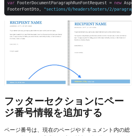
var
 FooterDocumentParagraphRunFontRequest = 
new
 Aspos
FooterFontDto, 
"sections/0/headersfooters/2/paragraph
フッターセクションにペー
ジ番号情報を追加する
ページ番号は、現在のページやドキュメント内の総