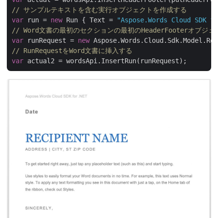
// サンプルテキストを含む実行オブジェクトを作成する
var
 run = 
new
 Run { Text = 
"Aspose.Words Cloud SDK fo
// Word文書の最初のセクションの最初のHeaderFooterオ
var
 runRequest = 
new
 Aspose.Words.Cloud.Sdk.Model.Req
// RunRequestをWord文書に挿入する
var