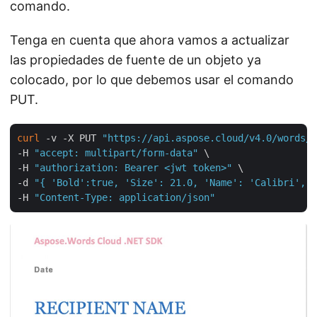
comando.
Tenga en cuenta que ahora vamos a actualizar
las propiedades de fuente de un objeto ya
colocado, por lo que debemos usar el comando
PUT.
curl
 -v -X PUT 
"https://api.aspose.cloud/v4.0/words/B
-H 
"accept: multipart/form-data"
 \

-H 
"authorization: Bearer <jwt token>"
 \

-d 
"{ 'Bold':true, 'Size': 21.0, 'Name': 'Calibri',  
-H 
"Content-Type: application/json"