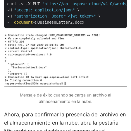
curl -v -X PUT 
"https://api.aspose.cloud/v4.0/words/s
-H 
"accept: application/json"
 \

-H 
"authorization: Bearer <jwt token>"
 \

-F 
document
Mensaje de éxito cuando se carga un archivo al
almacenamiento en la nube.
Ahora, para confirmar la presencia del archivo en
el almacenamiento en la nube, abra la pestaña
Mis archivos en
dashboard.aspose.cloud
,