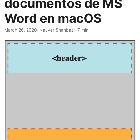
documentos de MS
i
ó
Word en macOS
n
March 26, 2020
· Nayyer Shahbaz · 7 min