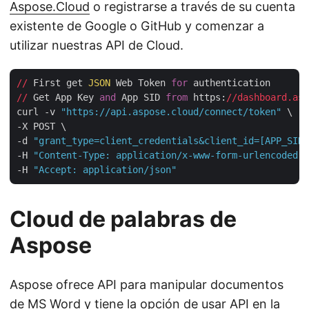
Aspose.Cloud
o registrarse a través de su cuenta
existente de Google o GitHub y comenzar a
utilizar nuestras API de Cloud.
//
 First get 
JSON
 Web Token 
for
//
 Get App Key 
and
 App SID 
from
 https:
//dashboard.asp
curl -v 
"https://api.aspose.cloud/connect/token"
 \

-X POST \

-d 
"grant_type=client_credentials&client_id=[APP_SID]
-H 
"Content-Type: application/x-www-form-urlencoded"
 
-H 
"Accept: application/json"
Cloud de palabras de
Aspose
Aspose ofrece API para manipular documentos
de MS Word y tiene la opción de usar
API en la