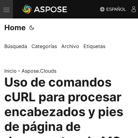
ESPAÑOL
A
l
Home
t
e
r
Búsqueda
Categorías
Archivo
Etiquetas
n
a
Inicio
r
»
Aspose.Clouds
Uso de comandos
n
a
cURL para procesar
v
e
encabezados y pies
g
de página de
a
c