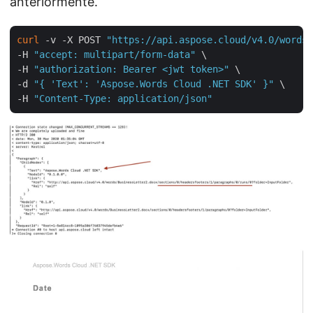
anteriormente.
curl
 -v -X POST 
"https://api.aspose.cloud/v4.0/words/
-H 
"accept: multipart/form-data"
 \

-H 
"authorization: Bearer <jwt token>"
 \

-d 
"{ 'Text': 'Aspose.Words Cloud .NET SDK' }"
 \

-H 
"Content-Type: application/json"