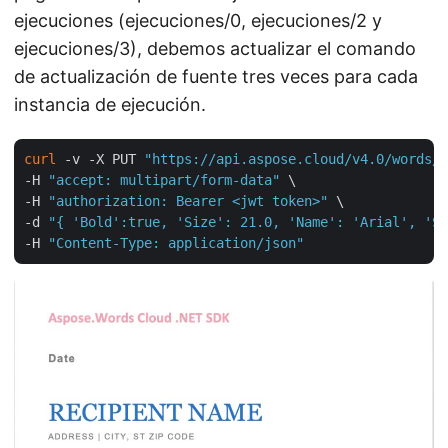
ejecuciones (ejecuciones/0, ejecuciones/2 y
ejecuciones/3), debemos actualizar el comando
de actualización de fuente tres veces para cada
instancia de ejecución.
curl
 -v -X PUT 
"https://api.aspose.cloud/v4.0/words/B
-H 
"accept: multipart/form-data"
 \

-H 
"authorization: Bearer <jwt token>"
 \

-d 
"{ 'Bold':true, 'Size': 21.0, 'Name': 'Arial', 'Sh
-H 
"Content-Type: application/json"