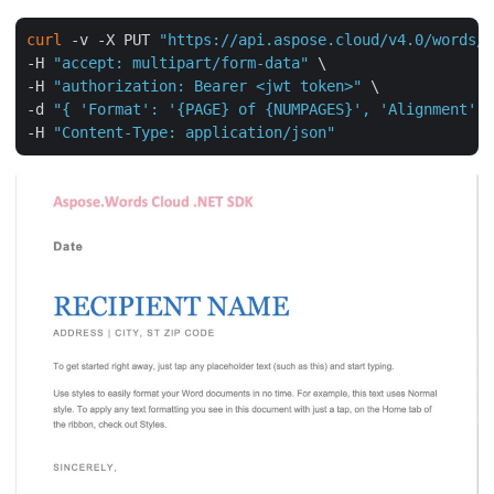
curl
 -v -X PUT 
"https://api.aspose.cloud/v4.0/words/B
-H 
"accept: multipart/form-data"
 \

-H 
"authorization: Bearer <jwt token>"
 \

-d 
"{ 'Format': '{PAGE} of {NUMPAGES}', 'Alignment': 
-H 
"Content-Type: application/json"