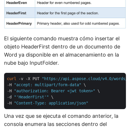
El siguiente comando muestra cómo insertar el
objeto HeaderFirst dentro de un documento de
Word ya disponible en el almacenamiento en la
nube bajo InputFolder.
curl
 -v -X PUT 
"https://api.aspose.cloud/v4.0/words/B
-H 
"accept: multipart/form-data"
 \

-H 
"authorization: Bearer <jwt token>"
 \

-d 
"'HeaderFirst'"
 \

-H 
"Content-Type: application/json"
Una vez que se ejecuta el comando anterior, la
consola enumera las secciones dentro del