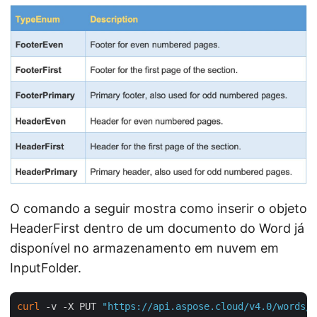
O comando a seguir mostra como inserir o objeto
HeaderFirst dentro de um documento do Word já
disponível no armazenamento em nuvem em
InputFolder.
curl
 -v -X PUT 
"https://api.aspose.cloud/v4.0/words/B