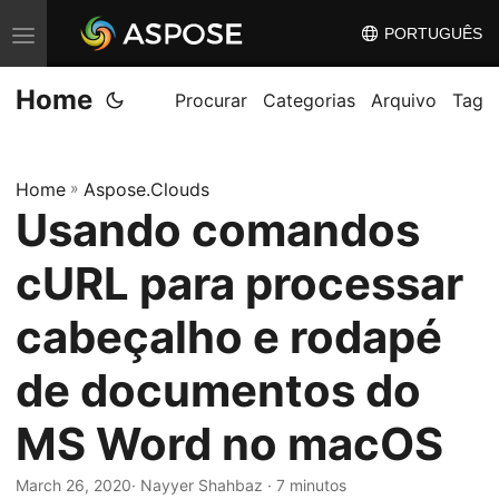
PORTUGUÊS
A
l
Home
t
Procurar
Categorias
Arquivo
Tag
e
r
Home
»
Aspose.Clouds
n
Usando comandos
a
r
cURL para processar
n
a
cabeçalho e rodapé
v
de documentos do
e
g
MS Word no macOS
a
ç
March 26, 2020
· Nayyer Shahbaz · 7 minutos