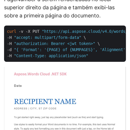
superior direito da página e também exibi-las
sobre a primeira página do documento.
curl
 -v -X PUT 
"https://api.aspose.cloud/v4.0/words/B
-H 
"accept: multipart/form-data"
 \

-H 
"authorization: Bearer <jwt token>"
 \

-d 
"{ 'Format': '{PAGE} of {NUMPAGES}', 'Alignment': 
-H 
"Content-Type: application/json"