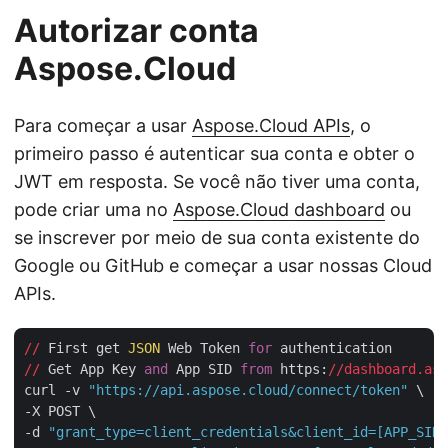
Autorizar conta
Aspose.Cloud
Para começar a usar
Aspose.Cloud APIs
, o
primeiro passo é autenticar sua conta e obter o
JWT em resposta. Se você não tiver uma conta,
pode criar uma no
Aspose.Cloud dashboard
ou
se inscrever por meio de sua conta existente do
Google ou GitHub e começar a usar nossas Cloud
APIs.
//
 First get 
JSON
 Web Token 
for
//
 Get App Key 
and
 App SID 
from
 https:
//dashboard.asp
curl -v 
"https://api.aspose.cloud/connect/token"
 \

-X POST \

-d 
"grant_type=client_credentials&client_id=[APP_SID]