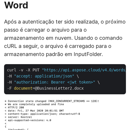
Word
Após a autenticação ter sido realizada, o próximo
passo é carregar o arquivo para o
armazenamento em nuvem. Usando o comando
cURL a seguir, o arquivo é carregado para o
armazenamento padrão em InputFolder.
curl -v -X PUT 
"https://api.aspose.cloud/v4.0/words/s
-H 
"accept: application/json"
 \

-H 
"authorization: Bearer <jwt token>"
 \

-F 
document