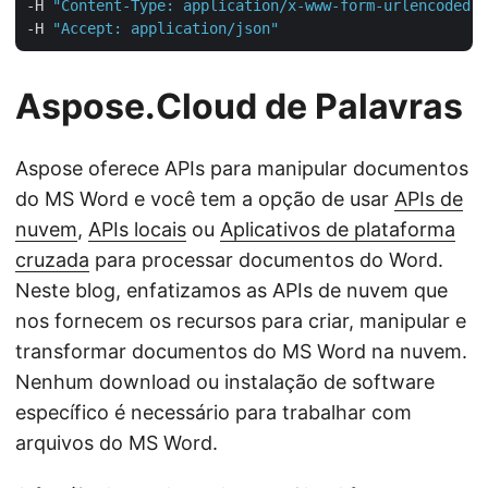
-H 
"Content-Type: application/x-www-form-urlencoded"
 
-H 
"Accept: application/json"
Aspose.Cloud de Palavras
Aspose oferece APIs para manipular documentos
do MS Word e você tem a opção de usar
APIs de
nuvem
,
APIs locais
ou
Aplicativos de plataforma
cruzada
para processar documentos do Word.
Neste blog, enfatizamos as APIs de nuvem que
nos fornecem os recursos para criar, manipular e
transformar documentos do MS Word na nuvem.
Nenhum download ou instalação de software
específico é necessário para trabalhar com
arquivos do MS Word.