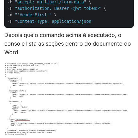
-H 
"accept: multipart/form-data"
 \

-H 
"authorization: Bearer <jwt token>"
 \

-d 
"'HeaderFirst'"
 \

-H 
"Content-Type: application/json"
Depois que o comando acima é executado, o
console lista as seções dentro do documento do
Word.