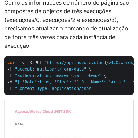
Como as informações de número de página são
compostas de objetos de três execuções
(execuções/0, execuções/2 e execuções/3),
precisamos atualizar o comando de atualização
de fonte três vezes para cada instância de
execução.
curl
 -v -X PUT 
"https://api.aspose.cloud/v4.0/words/B
-H 
"accept: multipart/form-data"
 \

-H 
"authorization: Bearer <jwt token>"
 \

-d 
"{ 'Bold':true, 'Size': 21.0, 'Name': 'Arial', 'Sh
-H 
"Content-Type: application/json"