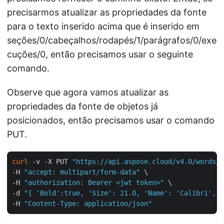
precisarmos atualizar as propriedades da fonte
para o texto inserido acima que é inserido em
seções/0/cabeçalhos/rodapés/1/parágrafos/0/exe
cuções/0, então precisamos usar o seguinte
comando.
Observe que agora vamos atualizar as
propriedades da fonte de objetos já
posicionados, então precisamos usar o comando
PUT.
curl
 -v -X PUT 
"https://api.aspose.cloud/v4.0/words/B
-H 
"accept: multipart/form-data"
 \

-H 
"authorization: Bearer <jwt token>"
 \

-d 
"{ 'Bold':true, 'Size': 21.0, 'Name': 'Calibri',  
-H 
"Content-Type: application/json"