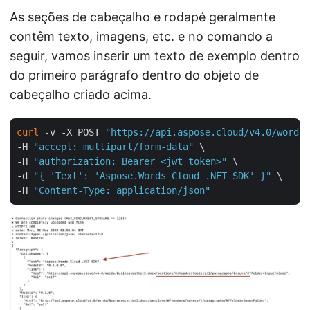
As seções de cabeçalho e rodapé geralmente
contêm texto, imagens, etc. e no comando a
seguir, vamos inserir um texto de exemplo dentro
do primeiro parágrafo dentro do objeto de
cabeçalho criado acima.
curl
 -v -X POST 
"https://api.aspose.cloud/v4.0/words/
-H 
"accept: multipart/form-data"
 \

-H 
"authorization: Bearer <jwt token>"
 \

-d 
"{ 'Text': 'Aspose.Words Cloud .NET SDK' }"
 \

-H 
"Content-Type: application/json"