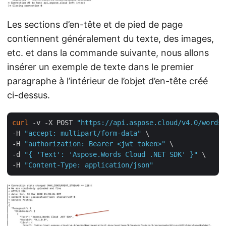
Les sections d’en-tête et de pied de page
contiennent généralement du texte, des images,
etc. et dans la commande suivante, nous allons
insérer un exemple de texte dans le premier
paragraphe à l’intérieur de l’objet d’en-tête créé
ci-dessus.
curl
 -v -X POST 
"https://api.aspose.cloud/v4.0/words/
-H 
"accept: multipart/form-data"
 \

-H 
"authorization: Bearer <jwt token>"
 \

-d 
"{ 'Text': 'Aspose.Words Cloud .NET SDK' }"
 \

-H 
"Content-Type: application/json"