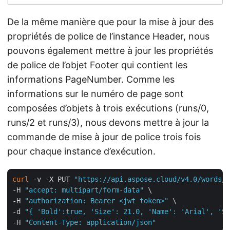
De la même manière que pour la mise à jour des
propriétés de police de l’instance Header, nous
pouvons également mettre à jour les propriétés
de police de l’objet Footer qui contient les
informations PageNumber. Comme les
informations sur le numéro de page sont
composées d’objets à trois exécutions (runs/0,
runs/2 et runs/3), nous devons mettre à jour la
commande de mise à jour de police trois fois
pour chaque instance d’exécution.
curl
 -v -X PUT 
"https://api.aspose.cloud/v4.0/words/B
-H 
"accept: multipart/form-data"
 \

-H 
"authorization: Bearer <jwt token>"
 \

-d 
"{ 'Bold':true, 'Size': 21.0, 'Name': 'Arial', 'Sh
-H 
"Content-Type: application/json"