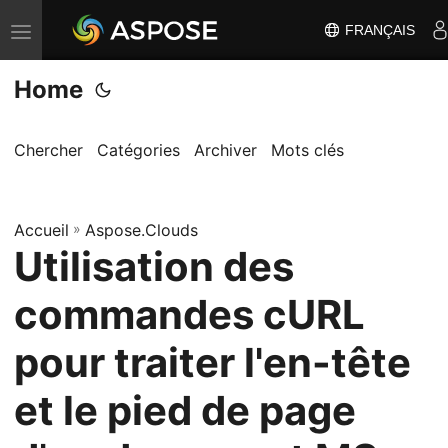
FRANÇAIS
B
a
Home
s
c
u
Chercher
Catégories
Archiver
Mots clés
l
e
Accueil
r
»
Aspose.Clouds
Utilisation des
l
a
commandes cURL
n
a
pour traiter l'en-tête
v
et le pied de page
i
g