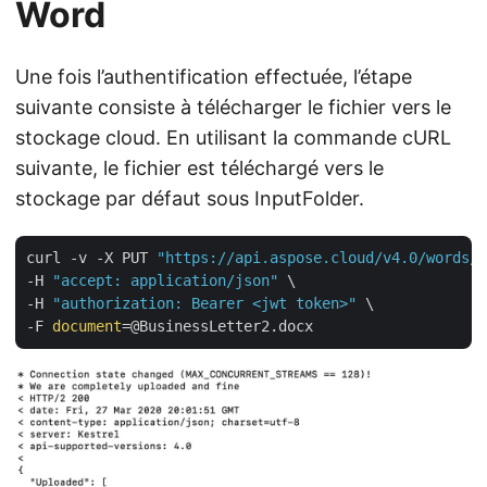
Word
Une fois l’authentification effectuée, l’étape
suivante consiste à télécharger le fichier vers le
stockage cloud. En utilisant la commande cURL
suivante, le fichier est téléchargé vers le
stockage par défaut sous InputFolder.
curl -v -X PUT 
"https://api.aspose.cloud/v4.0/words/s
-H 
"accept: application/json"
 \

-H 
"authorization: Bearer <jwt token>"
 \

-F 
document