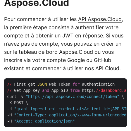
Aspose.Cloud
Pour commencer à utiliser les
API Aspose.Cloud
,
la première étape consiste à authentifier votre
compte et à obtenir un JWT en réponse. Si vous
n’avez pas de compte, vous pouvez en créer un
sur le
tableau de bord Aspose.Cloud
ou vous
inscrire via votre compte Google ou GitHub
existant et commencer à utiliser nos API Cloud.
//
 First get 
JSON
 Web Token 
for
//
 Get App Key 
and
 App SID 
from
 https:
//dashboard.asp
curl -v 
"https://api.aspose.cloud/connect/token"
 \

-X POST \

-d 
"grant_type=client_credentials&client_id=[APP_SID]
-H 
"Content-Type: application/x-www-form-urlencoded"
 
-H 
"Accept: application/json"