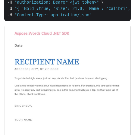
-H 
"authorization: Bearer <jwt token>"
 \

-d 
"{ 'Bold':true, 'Size': 21.0, 'Name': 'Calibri',  
-H 
"Content-Type: application/json"