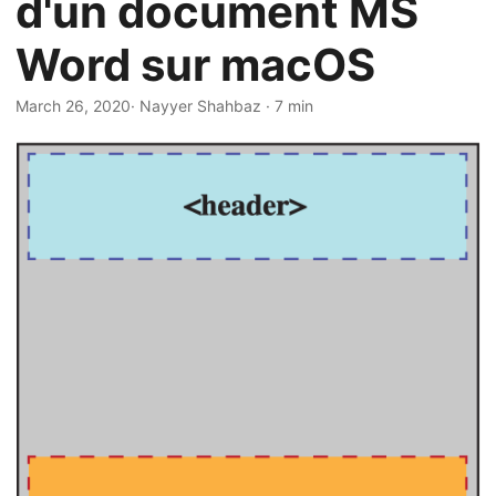
d'un document MS
a
t
Word sur macOS
i
o
March 26, 2020
· Nayyer Shahbaz · 7 min
n