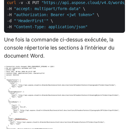
curl
 -v -X PUT 
"https://api.aspose.cloud/v4.0/words/B
-H 
"accept: multipart/form-data"
 \

-H 
"authorization: Bearer <jwt token>"
 \

-d 
"'HeaderFirst'"
 \

-H 
"Content-Type: application/json"
Une fois la commande ci-dessus exécutée, la
console répertorie les sections à l’intérieur du
document Word.