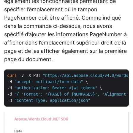
également les fonctionnalités permettant de
spécifier l’emplacement où le tampon
PageNumber doit être affiché. Comme indiqué
dans la commande ci-dessous, nous avons
spécifié d’ajouter les informations PageNumber à
afficher dans l’emplacement supérieur droit de la
page et de les afficher également sur la première
page du document.
curl
 -v -X PUT 
"https://api.aspose.cloud/v4.0/words/B
-H 
"accept: multipart/form-data"
 \

-H 
"authorization: Bearer <jwt token>"
 \

-d 
"{ 'Format': '{PAGE} of {NUMPAGES}', 'Alignment': 
-H 
"Content-Type: application/json"