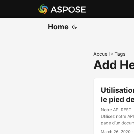
Home
Accueil
»
Tags
Add H
Utilisati
le pied 
Notre API REST .
Utilisez notre AP
page d’un docum
March 26, 2020
·