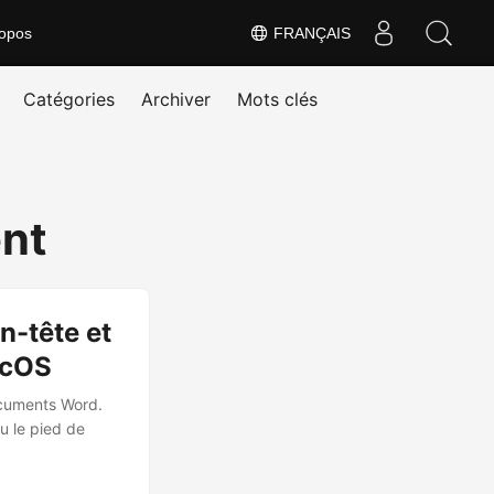
opos
FRANÇAIS
Catégories
Archiver
Mots clés
nt
n-tête et
acOS
ocuments Word.
u le pied de