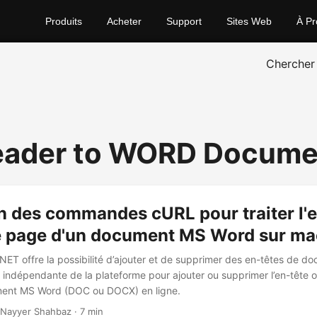
Produits
Acheter
Support
Sites Web
À Pr
Chercher
eader to WORD Docume
on des commandes cURL pour traiter l'e
de page d'un document MS Word sur m
NET offre la possibilité d’ajouter et de supprimer des en-têtes de d
I indépendante de la plateforme pour ajouter ou supprimer l’en-tête o
ent MS Word (DOC ou DOCX) en ligne.
 Nayyer Shahbaz · 7 min