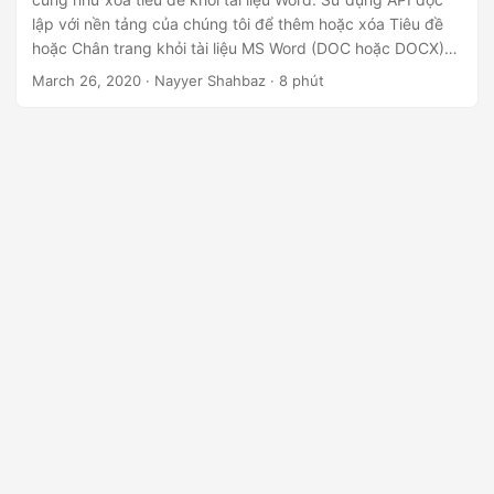
ớ
lập với nền tảng của chúng tôi để thêm hoặc xóa Tiêu đề
n
hoặc Chân trang khỏi tài liệu MS Word (DOC hoặc DOCX)
g
trực tuyến.
March 26, 2020
· Nayyer Shahbaz · 8 phút