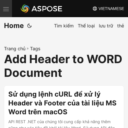
VIETNAMESE
C
h
Home
u
Tìm kiếm
Thể loại
lưu trữ
thẻ
y
ể
Trang chủ
»
Tags
n
Add Header to WORD
đ
ổ
Document
i
đ
i
Sử dụng lệnh cURL để xử lý
ề
Header và Footer của tài liệu MS
u
Word trên macOS
h
ư
API REST .NET của chúng tôi cung cấp khả năng thêm
cũng như xóa tiêu đề khỏi tài liệu Word. Sử dụng API độc