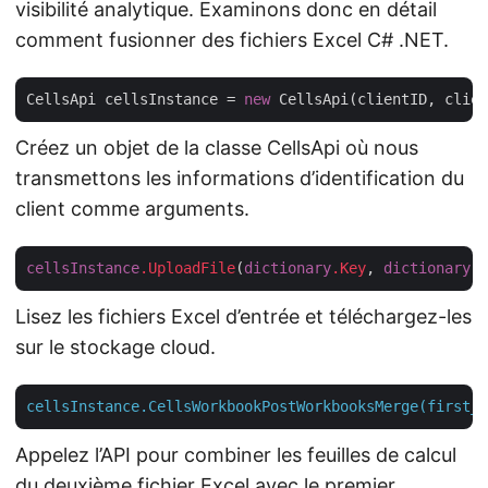
visibilité analytique. Examinons donc en détail
comment fusionner des fichiers Excel C# .NET.
CellsApi cellsInstance = 
new
Créez un objet de la classe CellsApi où nous
transmettons les informations d’identification du
client comme arguments.
cellsInstance
.UploadFile
(
dictionary
.Key
, 
dictionary
.V
Lisez les fichiers Excel d’entrée et téléchargez-les
sur le stockage cloud.
cellsInstance.CellsWorkbookPostWorkbooksMerge(first_E
Appelez l’API pour combiner les feuilles de calcul
du deuxième fichier Excel avec le premier