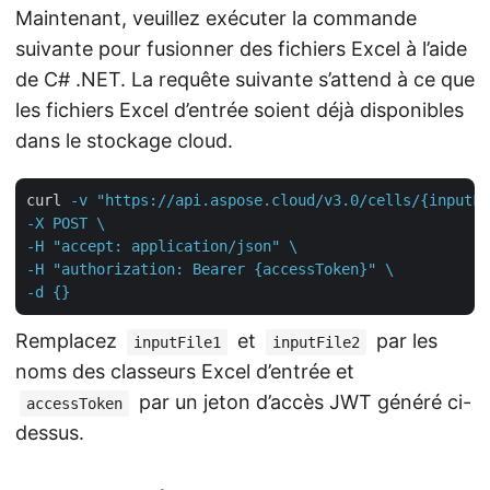
Maintenant, veuillez exécuter la commande
suivante pour fusionner des fichiers Excel à l’aide
de C# .NET. La requête suivante s’attend à ce que
les fichiers Excel d’entrée soient déjà disponibles
dans le stockage cloud.
curl
-v "https://api.aspose.cloud/v3.0/cells/{inputFi
-X POST \

-H "accept: application/json" \

-H "authorization: Bearer {accessToken}" \

-d {}
Remplacez
et
par les
inputFile1
inputFile2
noms des classeurs Excel d’entrée et
par un jeton d’accès JWT généré ci-
accessToken
dessus.