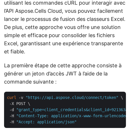
utilisant les commandes cURL pour interagir avec
l’API Aspose.Cells Cloud, vous pouvez facilement
lancer le processus de fusion des classeurs Excel.
De plus, cette approche vous offre une solution
simple et efficace pour consolider les fichiers
Excel, garantissant une expérience transparente
et fiable.
La première étape de cette approche consiste à
générer un jeton d’accès JWT à l’aide de la
commande suivante :
curl
 -v 
"https://api.aspose.cloud/connect/token"
 \

 -X POST \

 -d 
"grant_type=client_credentials&client_id=921363a8
 -H 
"Content-Type: application/x-www-form-urlencoded"
 -H 
"Accept: application/json"