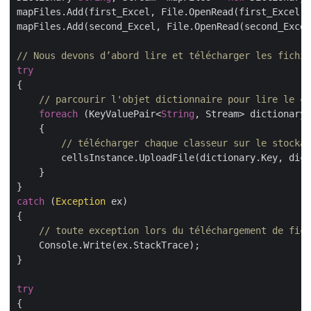
mapFiles.Add(first_Excel, File.OpenRead(first_Excel))
mapFiles.Add(second_Excel, File.OpenRead(second_Excel
// Nous devons d’abord lire et télécharger les fichie
try
{

// parcourir l'objet dictionnaire pour lire le co
foreach
 (KeyValuePair<
String
, Stream> dictionary 
    {

// télécharger chaque classeur sur le stockag
        cellsInstance.UploadFile(dictionary.Key, dict
    }

catch
 (
Exception
 ex)

{

// toute exception lors du téléchargement de fich
    Console.Write(ex.StackTrace);

}

try
{
