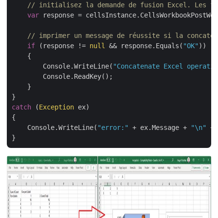
// initialisez la demande de fusion Excel. Les fe
var
 response = cellsInstance.CellsWorkbookPostWor
// imprimer un message de réussite si la concatén
if
 (response != 
null
 && response.Equals(
"OK"
))

    {

        Console.WriteLine(
"Concatenate Excel operatio
        Console.ReadKey();

    }

catch
 (
Exception
 ex)

{

    Console.WriteLine(
"error:"
 + ex.Message + 
"\n"
 + 