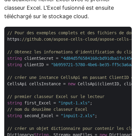
classeur Excel. L’Excel fusionné est ensuite
téléchargé sur le stockage cloud.
// Pour des exemples complets et des fichiers de donn
https:
//github.com/aspose-cells-cloud/aspose-cells-cl
// Obtenez les informations d'identification du clien
string
 clientSecret = 
"4d84d5f6584160cbd91dba1fe145db
string
 clientID = 
"bb959721-5780-4be6-be35-ff5c3a6aa4
// créer une instance CellsApi en passant ClientID et
CellsApi cellsInstance = 
new
 CellsApi(clientID, clien
// premier classeur Excel sur le lecteur
string
 first_Excel = 
"input-1.xls"
// nom du deuxième classeur Excel
string
 second_Excel = 
"inpuit-2.xls"
;

// créer un objet dictionnaire pour contenir les clas
Dictionary<
String
, Stream> mapFiles = 
new
 Dictionary<