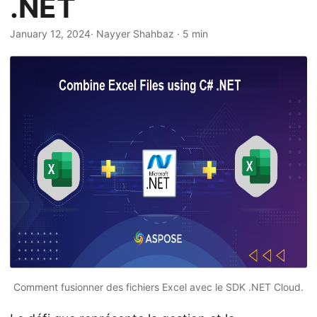
.NET
a
t
January 12, 2024
· Nayyer Shahbaz · 5 min
i
o
n
Comment fusionner des fichiers Excel avec le SDK .NET Cloud.