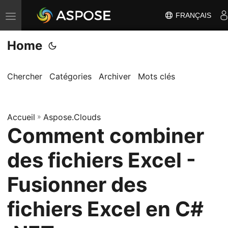
FRANÇAIS
B
a
Home
s
c
u
Chercher
Catégories
Archiver
Mots clés
l
e
Accueil
r
»
Aspose.Clouds
Comment combiner
l
a
des fichiers Excel -
n
a
Fusionner des
v
fichiers Excel en C#
i
g