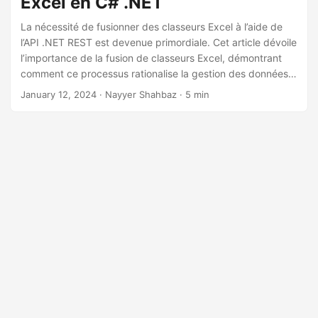
Excel en C# .NET
a
t
La nécessité de fusionner des classeurs Excel à l’aide de
l’API .NET REST est devenue primordiale. Cet article dévoile
i
l’importance de la fusion de classeurs Excel, démontrant
o
comment ce processus rationalise la gestion des données,
n
améliore l’accessibilité et facilite une analyse complète.
January 12, 2024
· Nayyer Shahbaz · 5 min