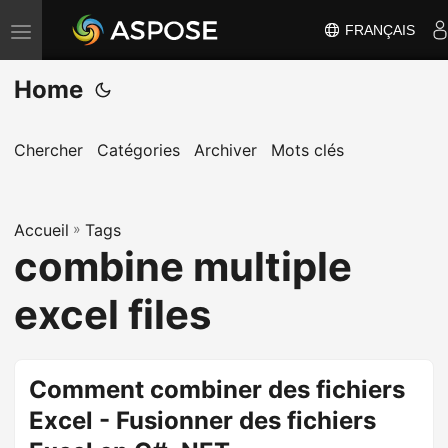
FRANÇAIS
B
a
Home
s
c
u
Chercher
Catégories
Archiver
Mots clés
l
e
Accueil
r
»
Tags
combine multiple
l
a
excel files
n
a
v
Comment combiner des fichiers
i
Excel - Fusionner des fichiers
g