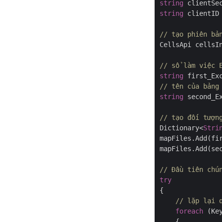
string
 clientSe
string
 clientID
// tạo phiên bả
CellsApi cellsI
// sổ làm việc 
string
 first_Ex
// tên của bảng
string
 second_E
// tạo đối tượn
Dictionary<
Stri
mapFiles.Add(fir
mapFiles.Add(sec
// Đầu tiên chú
try
{

// lặp lại 
foreach
 (Ke
    {
