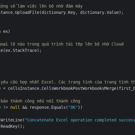
từng sổ làm việc lên bộ nhớ đám mây
stance.UploadFile(dictionary.Key, dictionary.Value);

n
 ex)

goại lệ nào trong quá trình tải tệp lên bộ nhớ Cloud
e(ex.StackTrace);

 yêu cầu hợp nhất Excel. Các trang tính của trang tính t
e = cellsInstance.CellsWorkbookPostWorkbooksMerge(first_
 báo thành công nếu nối thành công
e != 
null
 && response.Equals(
"OK"
))

.WriteLine(
"Concatenate Excel operation completed succes
ReadKey();
