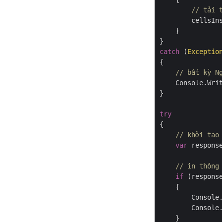
// tải 
        cellsIn
    }

catch
 (
Exceptio
{

// bất kỳ N
    Console.Writ
}

try
{

// khởi tạo
var
 respons
// in thông
if
 (respons
    {

        Console
        Console.
    }
