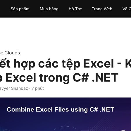
Sản phẩm
Mua hàng
Hỗ Trợ
Trang Web
Về C
e.Clouds
ết hợp các tệp Excel - 
p Excel trong C# .NET
ayyer Shahbaz · 7 phút