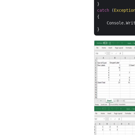
catch
 (
Exceptio
{

    Console.Wri