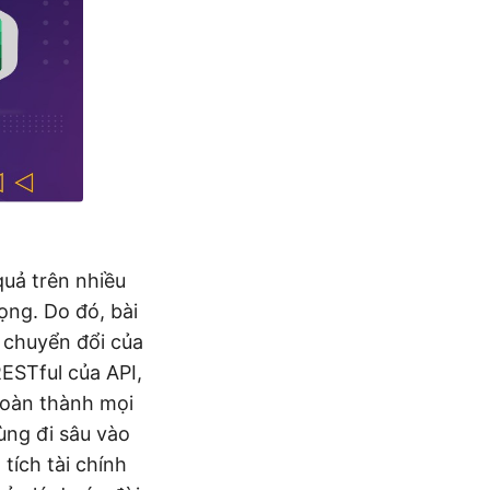
quả trên nhiều
ọng. Do đó, bài
g chuyển đổi của
ESTful của API,
hoàn thành mọi
ùng đi sâu vào
tích tài chính