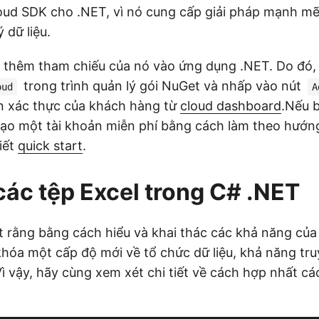
oud SDK cho .NET, vì nó cung cấp giải pháp mạnh m
 dữ liệu.
à thêm tham chiếu của nó vào ứng dụng .NET. Do đó,
trong trình quản lý gói NuGet và nhấp vào nút
oud
A
tin xác thực của khách hàng từ
cloud dashboard
.Nếu b
tạo một tài khoản miễn phí bằng cách làm theo hướn
iết
quick start
.
các tệp Excel trong C# .NET
t rằng bằng cách hiểu và khai thác các khả năng củ
hóa một cấp độ mới về tổ chức dữ liệu, khả năng tru
Vì vậy, hãy cùng xem xét chi tiết về cách hợp nhất cá