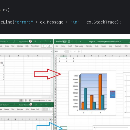
n
 ex)

teLine(
"error:"
 + ex.Message + 
"\n"
 + ex.StackTrace);
