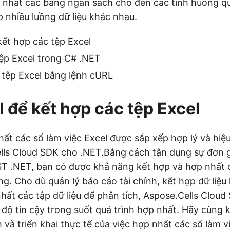
p nhất các bảng ngân sách cho đến các tình huống qu
p nhiều luồng dữ liệu khác nhau.
ết hợp các tệp Excel
ệp Excel trong C# .NET
 tệp Excel bằng lệnh cURL
 để kết hợp các tệp Excel
hất các sổ làm việc Excel được sắp xếp hợp lý và hiệu
lls Cloud SDK cho .NET
.Bằng cách tận dụng sự đơn 
ST .NET, bạn có được khả năng kết hợp và hợp nhất 
g. Cho dù quản lý báo cáo tài chính, kết hợp dữ liệu 
hất các tập dữ liệu để phân tích, Aspose.Cells Clou
 độ tin cậy trong suốt quá trình hợp nhất. Hãy cùng
ch và triển khai thực tế của việc hợp nhất các sổ làm 