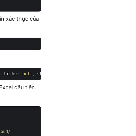
in xác thực của
,
folder:
null
,
storageName:
null
,
mergedStorageName:
nu
Excel đầu tiên.
loud/