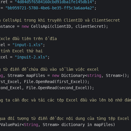
cret = 
"4d84d5f6584160cbd91dba1fe145db14"
 = 
"bb959721-5780-4be6-be35-ff5c3a6aa4a2"
;

n CellsApi trong khi truyền ClientID và ClientSecret
nstance = 
new
 CellsApi(clientID, clientSecret);

Excle đầu tiên trên ổ đĩa
cel = 
"input-1.xls"
 tính Excel thứ hai
xcel = 
"inpuit-2.xls"
;

g từ điển để chứa đầu vào sổ làm việc excel
ng
, Stream> mapFiles = 
new
 Dictionary<
string
, Stream>();

st_Excel, File.OpenRead(first_Excel));

ond_Excel, File.OpenRead(second_Excel));

ng ta cần đọc và tải các tệp Excel đầu vào lên bộ nhớ đá
qua đối tượng từ điển để đọc nội dung của từng tệp Excel
yValuePair<
String
, Stream> dictionary in mapFiles)
