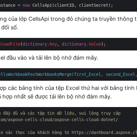
nstance = 
new
ng của lớp CellsApi trong đó chúng ta truyền thông t
đối số.
ploadFile
(
dictionary
.Key
, 
dictionary
.Value
el đầu vào và tải lên bộ nhớ đám mây.
ellsWorkbookPostWorkbooksMerge(first_Excel,
second_Excel
ợp các bảng tính của tệp Excel thứ hai với bảng tính 
ã hợp nhất sẽ được tải lên bộ nhớ đám mây.
ụ đầy đủ và các tập tin dữ liệu, vui lòng truy cập 
com/aspose-cells-cloud/aspose-cells-cloud-dotnet/
in xác thực của khách hàng từ https://dashboard.aspose.c