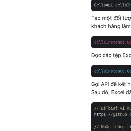
CellsApi cellsI
Tạo một đối tượ
khách hàng làm 
cellsInstance
.U
Đọc các tệp Exc
cellsInstance.C
Gọi API để kết h
Sau đó, Excel đ
// Để biết ví d
https:
//github.
// Nhận thông t