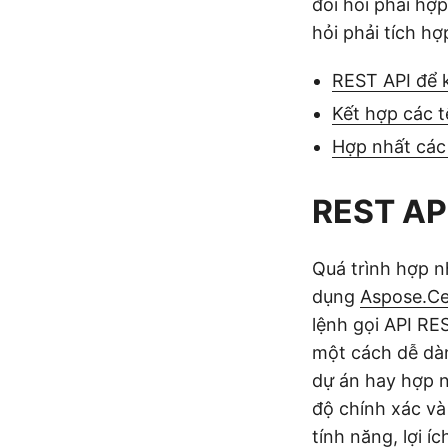
đòi hỏi phải hợ
hỏi phải tích hợ
REST API để k
Kết hợp các t
Hợp nhất các
REST API
Quá trình hợp n
dụng
Aspose.Ce
lệnh gọi API RE
một cách dễ dàn
dự án hay hợp n
độ chính xác và
tính năng, lợi í