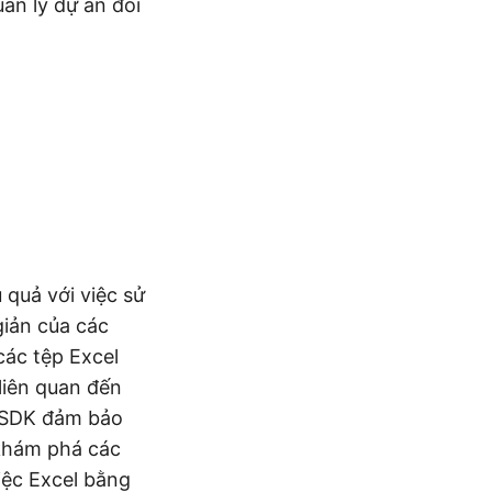
ản lý dự án đòi
 quả với việc sử
giản của các
các tệp Excel
liên quan đến
d SDK đảm bảo
 khám phá các
việc Excel bằng