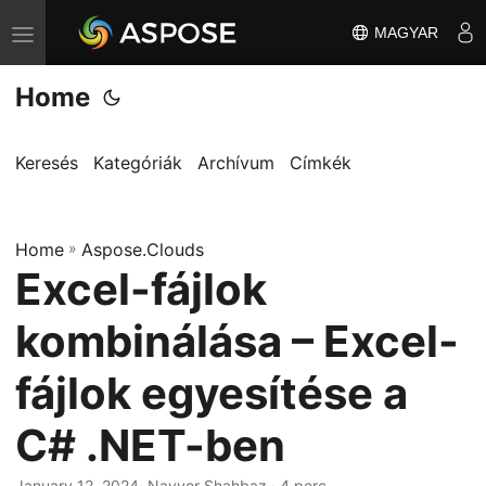
MAGYAR
T
o
Home
g
g
l
Keresés
Kategóriák
Archívum
Címkék
e
n
Home
a
»
Aspose.Clouds
Excel-fájlok
v
i
kombinálása – Excel-
g
a
fájlok egyesítése a
t
C# .NET-ben
i
o
January 12, 2024
· Nayyer Shahbaz · 4 perc