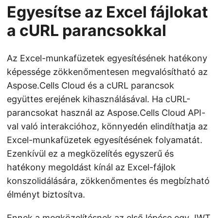
Egyesítse az Excel fájlokat
a cURL parancsokkal
Az Excel-munkafüzetek egyesítésének hatékony
képessége zökkenőmentesen megvalósítható az
Aspose.Cells Cloud és a cURL parancsok
együttes erejének kihasználásával. Ha cURL-
parancsokat használ az Aspose.Cells Cloud API-
val való interakcióhoz, könnyedén elindíthatja az
Excel-munkafüzetek egyesítésének folyamatát.
Ezenkívül ez a megközelítés egyszerű és
hatékony megoldást kínál az Excel-fájlok
konszolidálására, zökkenőmentes és megbízható
élményt biztosítva.
Ennek a megközelítésnek az első lépése egy JWT