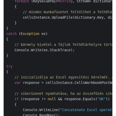
foreach
 (KeyValuePair<
String
, Stream> dictionary 
    {

// minden munkafüzetet feltölthet a felhőtárh
        cellsInstance.UploadFile(dictionary.Key, dict
    }

catch
 (
Exception
 ex)

{

// bármely kivétel a fájlok felhőtárhelyre történ
    Console.Write(ex.StackTrace);

}

try
{

// inicializálja az Excel egyesítési kérelmét. A 
var
 response = cellsInstance.CellsWorkbookPostWor
// sikerüzenet nyomtatása, ha az összefűzés siker
if
 (response != 
null
 && response.Equals(
"OK"
))

    {

        Console.WriteLine(
"Concatenate Excel operatio
        Console.ReadKey();
