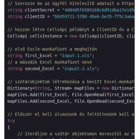
// Szerezze be az ügyfél hitelesítő adatait a https:/
string
 clientSecret = 
"4d84d5f6584160cbd91dba1fe145db
string
 clientID = 
"bb959721-5780-4be6-be35-ff5c3a6aa4
// hozzon létre CellsApi példányt a ClientID és a Cli
CellsApi cellsInstance = 
new
 CellsApi(clientID, clien
// első Excle-munkafüzet a meghajtón
string
 first_Excel = 
"input-1.xls"
// a második Excel munkafüzet neve
string
 second_Excel = 
"inpuit-2.xls"
;

// szótárobjektum létrehozása a bevitt Excel-munkafüz
Dictionary<
String
, Stream> mapFiles = 
new
 Dictionary<
mapFiles.Add(first_Excel, File.OpenRead(first_Excel))
mapFiles.Add(second_Excel, File.OpenRead(second_Excel
// Először el kell olvasnunk és feltöltenünk kell a b
try
{

// iteráljon a szótár objektumon keresztül az eg