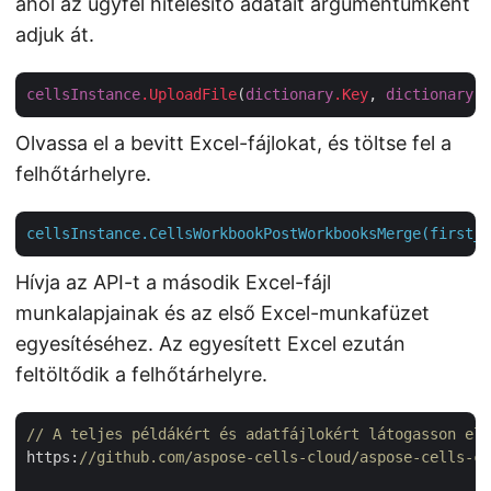
ahol az ügyfél hitelesítő adatait argumentumként
adjuk át.
cellsInstance
.UploadFile
(
dictionary
.Key
, 
dictionary
.V
Olvassa el a bevitt Excel-fájlokat, és töltse fel a
felhőtárhelyre.
cellsInstance.CellsWorkbookPostWorkbooksMerge(first_E
Hívja az API-t a második Excel-fájl
munkalapjainak és az első Excel-munkafüzet
egyesítéséhez. Az egyesített Excel ezután
feltöltődik a felhőtárhelyre.
// A teljes példákért és adatfájlokért látogasson el 
https:
//github.com/aspose-cells-cloud/aspose-cells-cl