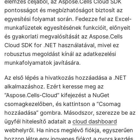
elemzés céljából, az Aspose.Cells Cloud SDK
pontosságot és megbízhatóságot biztosít az
egyesítési folyamat során. Fedezze fel az Excel-
munkafüzetek egyesítésének funkcióit, előnyeit
és gyakorlati megvalósítását az Aspose.Cells
Cloud SDK for .NET használatával, mivel ez
robusztus megoldást kínál az adatkezelési
munkafolyamatok javítására.
Az első lépés a hivatkozás hozzáadása a .NET
alkalmazáshoz. Ezért keresse meg az
“Aspose.Cells-Cloud” kifejezést a NuGet
csomagkezelőben, és kattintson a “Csomag
hozzáadása” gombra. Másodszor, szerezze be az
ügyfél hitelesítő adatait a
cloud dashboard
webhelyről. Ha nincs meglévő fiókja, egyszerűen
hozzon létre egy ingyenes fiókot a
gyors kezdés