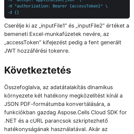
-H "authorization: Bearer {accessToken}" \

-d {}
Cserélje ki az „inputFile1” és „inputFile2” értéket a
bemeneti Excel-munkafüzetek nevére, az
„accessToken” kifejezést pedig a fent generált
JWT hozzáférési tokenre.
Következtetés
Összefoglalva, az adatátalakítás dinamikus
környezete két hatékony megközelítést kínál a
JSON PDF-formátumba konvertálására, a
funkciókban gazdag Aspose.Cells Cloud SDK for
.NET és a cURL parancsok szkriptezhető
hatékonyságának használatával. Akár az