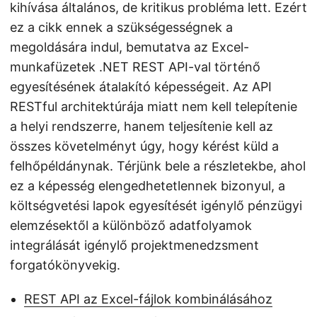
kihívása általános, de kritikus probléma lett. Ezért
ez a cikk ennek a szükségességnek a
megoldására indul, bemutatva az Excel-
munkafüzetek .NET REST API-val történő
egyesítésének átalakító képességeit. Az API
RESTful architektúrája miatt nem kell telepítenie
a helyi rendszerre, hanem teljesítenie kell az
összes követelményt úgy, hogy kérést küld a
felhőpéldánynak. Térjünk bele a részletekbe, ahol
ez a képesség elengedhetetlennek bizonyul, a
költségvetési lapok egyesítését igénylő pénzügyi
elemzésektől a különböző adatfolyamok
integrálását igénylő projektmenedzsment
forgatókönyvekig.
REST API az Excel-fájlok kombinálásához