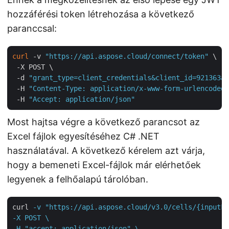
hozzáférési token létrehozása a következő
paranccsal:
curl
 -v 
"https://api.aspose.cloud/connect/token"
 \

 -X POST \

 -d 
"grant_type=client_credentials&client_id=921363a8
 -H 
"Content-Type: application/x-www-form-urlencoded"
 -H 
"Accept: application/json"
Most hajtsa végre a következő parancsot az
Excel fájlok egyesítéséhez C# .NET
használatával. A következő kérelem azt várja,
hogy a bemeneti Excel-fájlok már elérhetőek
legyenek a felhőalapú tárolóban.
curl
-v "https://api.aspose.cloud/v3.0/cells/{inputFi
-X POST \

-H "accept: application/json" \
