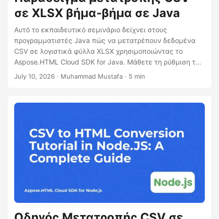
σε XLSX βήμα‑βήμα σε Java
Αυτό το εκπαιδευτικό σεμινάριο δείχνει στους
προγραμματιστές Java πώς να μετατρέπουν δεδομένα
CSV σε λογιστικά φύλλα XLSX χρησιμοποιώντας το
Aspose.HTML Cloud SDK for Java. Μάθετε τη ρύθμιση του
Maven, την ανάγνωση CSV με ροές, τη δημιουργία
July 10, 2026
· Muhammad Mustafa · 5 min
βιβλίων εργασίας XLSX, την κλήση του cloud API μέσω
cURL και συμβουλές απόδοσης για μεγάλα αρχεία.
Οδηγός Μετατροπής CSV σε