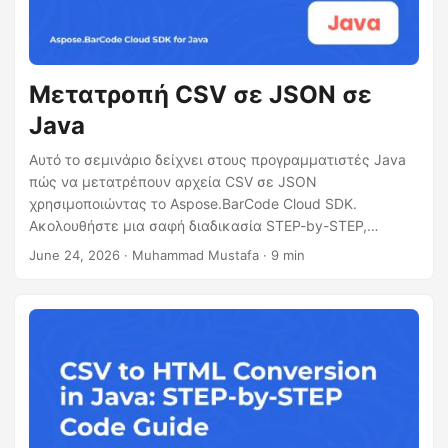
Μετατροπή CSV σε JSON σε
Java
Αυτό το σεμινάριο δείχνει στους προγραμματιστές Java
πώς να μετατρέπουν αρχεία CSV σε JSON
χρησιμοποιώντας το Aspose.BarCode Cloud SDK.
Ακολουθήστε μια σαφή διαδικασία STEP-by-STEP,
εξερευνήστε τη μετατροπή πολλαπλών νημάτων, δείτε
June 24, 2026
· Muhammad Mustafa · 9 min
ένα πλήρες παράδειγμα και μάθετε συμβουλές
βελτιστοποίησης για την αποτελεσματική διαχείριση
μεγάλων συνόλων δεδομένων.