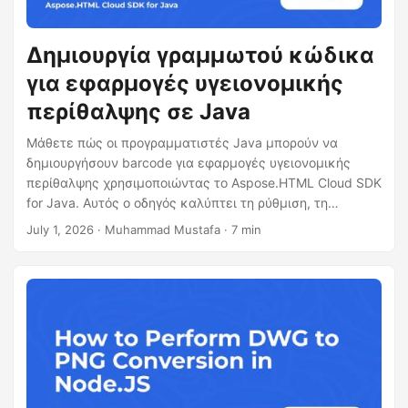
Δημιουργία γραμμωτού κώδικα
για εφαρμογές υγειονομικής
περίθαλψης σε Java
Μάθετε πώς οι προγραμματιστές Java μπορούν να
δημιουργήσουν barcode για εφαρμογές υγειονομικής
περίθαλψης χρησιμοποιώντας το Aspose.HTML Cloud SDK
for Java. Αυτός ο οδηγός καλύπτει τη ρύθμιση, τη
διαμόρφωση των ιατρικών προτύπων barcode, τη
July 1, 2026
· Muhammad Mustafa · 7 min
δημιουργία εικόνων barcode, την κλήση του cloud API με
cURL, τη ρύθμιση συμβατή με HIPAA.