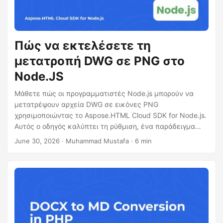
Πώς να εκτελέσετε τη
μετατροπή DWG σε PNG στο
Node.JS
Μάθετε πώς οι προγραμματιστές Node.js μπορούν να
μετατρέψουν αρχεία DWG σε εικόνες PNG
χρησιμοποιώντας το Aspose.HTML Cloud SDK for Node.js.
Αυτός ο οδηγός καλύπτει τη ρύθμιση, ένα παράδειγμα
κώδικα, κλήσεις cURL για το API, επιλογές ποιότητας
June 30, 2026
· Muhammad Mustafa · 6 min
εξόδου, συμβουλές απόδοσης για μεγάλα σχέδια και
συμβουλές βέλτιστων πρακτικών.