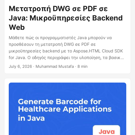
Μετατροπή DWG σε PDF σε
Java: Μικροϋπηρεσίες Backend
Web
Μάθετε πώς οι προγραμματιστές Java μπορούν να
προσθέσουν τη μετατροπή DWG σε PDF σε
μικροϋπηρεσίες backend με το Aspose.HTML Cloud SDK
for Java. Ο οδηγός περιγράφει την υλοποίηση, τα βασικά
χαρακτηριστικά, τη διαμόρφωση εξόδου PDF και τη
July 6, 2026
· Muhammad Mustafa · 8 min
βελτιστοποίηση απόδοσης για αξιόπιστη επεξεργασία
υψηλού ρυθμού.