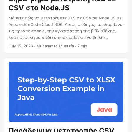
η
CSV στο Node.JS
ς
Μάθετε πώς να μετατρέψετε XLS σε CSV σε Node.JS με
Aspose.BarCode Cloud SDK. Αυτός ο οδηγός περιλαμβάνει
τις προαπαιτήσεις, την εγκατάσταση της βιβλιοθήκης,
ένα παράδειγμα κώδικα που διαβάζει ένα βιβλίο
εργασίας XLS και μεταδίδει την έξοδο CSV, καθώς και
July 15, 2026
· Muhammad Mustafa · 7 min
τις επιλογές διαμόρφωσης και συμβουλές για μεγάλα
αρχεία.
Παράδειγμα μετατροπής CSV