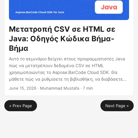
Μετατροπή CSV σε HTML σε
Java: Οδηγός Κώδικα Βήμα-
Βήμα
Αυτό το σεμινάριο δείχνει στους προγραμματιστές Java
πώς να μετατρέπουν δεδομένα CSV σε HTML
χρησιμοποιώντας το Aspose.BarCode Cloud SDK. Θα
μάθετε πώς να ρυθμίσετε τη βιβλιοθήκη, να διαβάσετε
αρχεία CSV, να δημιουργήσετε πίνακες HTML, να
June 15, 2026
· Muhammad Mustafa · 7 min
καλέσετε το REST API με cURL και να εφαρμόσετε
βελτιστοποιήσεις για μεγάλα σύνολα δεδομένων.
« Prev Page
Next Page »