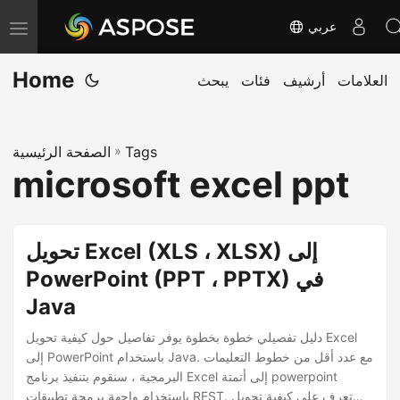
عربي
T
o
Home
العلامات
أرشيف
فئات
يبحث
g
g
l
Tags
»
الصفحة الرئيسية
e
microsoft excel ppt
n
a
v
تحويل Excel (XLS ، XLSX) إلى
i
PowerPoint (PPT ، PPTX) في
g
Java
a
t
دليل تفصيلي خطوة بخطوة يوفر تفاصيل حول كيفية تحويل Excel
i
إلى PowerPoint باستخدام Java. مع عدد أقل من خطوط التعليمات
البرمجية ، سنقوم بتنفيذ برنامج Excel إلى أتمتة powerpoint
o
باستخدام واجهة برمجة تطبيقات REST. تعرف على كيفية تحويل