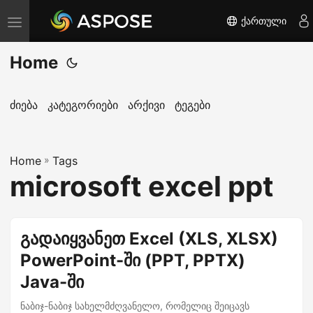
ქართული
T
o
Home
g
g
l
ძიება
კატეგორიები
არქივი
ტეგები
e
n
Home
a
»
Tags
microsoft excel ppt
v
i
g
გადაიყვანეთ Excel (XLS, XLSX)
a
PowerPoint-ში (PPT, PPTX)
t
i
Java-ში
o
ნაბიჯ-ნაბიჯ სახელმძღვანელო, რომელიც შეიცავს