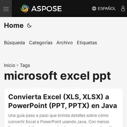
ESPAÑOL
A
l
Home
t
e
r
Búsqueda
Categorías
Archivo
Etiquetas
n
a
Inicio
r
»
Tags
microsoft excel ppt
n
a
v
Convierta Excel (XLS, XLSX) a
e
PowerPoint (PPT, PPTX) en Java
g
a
Una guía paso a paso que brinda detalles sobre cómo
c
convertir Excel a PowerPoint usando Java. Con menos