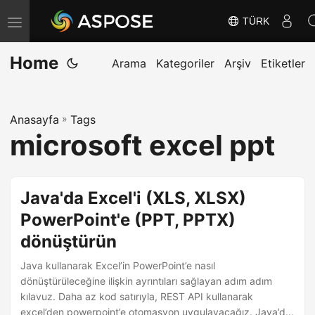
TÜRK
G
e
Home
z
Arama
Kategoriler
Arşiv
Etiketler
i
n
Anasayfa
»
Tags
m
microsoft excel ppt
e
y
i
Java'da Excel'i (XLS, XLSX)
D
PowerPoint'e (PPT, PPTX)
e
dönüştürün
ğ
i
Java kullanarak Excel’in PowerPoint’e nasıl
ş
dönüştürüleceğine ilişkin ayrıntıları sağlayan adım adım
kılavuz. Daha az kod satırıyla, REST API kullanarak
t
excel’den powerpoint’e otomasyon uygulayacağız. Java’da